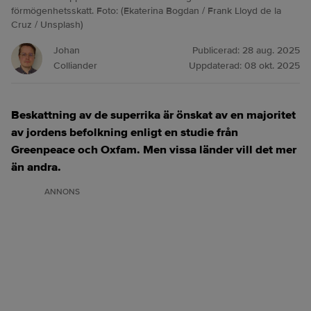
förmögenhetsskatt. Foto: (Ekaterina Bogdan / Frank Lloyd de la
Cruz / Unsplash)
Johan
Publicerad:
28 aug. 2025
Colliander
Uppdaterad:
08 okt. 2025
Beskattning av de superrika är önskat av en majoritet
av jordens befolkning enligt en studie från
Greenpeace och Oxfam. Men vissa länder vill det mer
än andra.
ANNONS