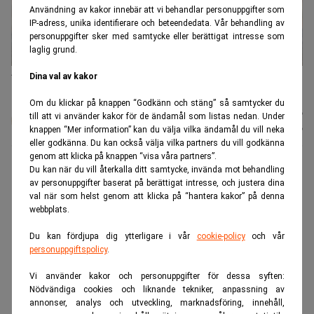
Användning av kakor innebär att vi behandlar personuppgifter som
IP-adress, unika identifierare och beteendedata. Vår behandling av
personuppgifter sker med samtycke eller berättigat intresse som
laglig grund.
Att spara 60/40 har varit ett stående råd i många år. Men det
Dina val av kakor
kanske inte gäller längre. (Foto: LEIF R JANSSON / TT)
Om du klickar på knappen “Godkänn och stäng” så samtycker du
Johan
Publicerad:
04 aug. 2026
till att vi använder kakor för de ändamål som listas nedan. Under
Colliander
Uppdaterad:
04 aug. 2026
knappen “Mer information” kan du välja vilka ändamål du vill neka
eller godkänna. Du kan också välja vilka partners du vill godkänna
genom att klicka på knappen “visa våra partners”.
Du kan när du vill återkalla ditt samtycke, invända mot behandling
Den investeringsprincip som dominerat
av personuppgifter baserat på berättigat intresse, och justera dina
kapitalförvaltningen i över fyra decennier ifrågasätts
val när som helst genom att klicka på “hantera kakor” på denna
webbplats.
nu av bankerna själva. Många sparare kan ha fel
balans i sin portfölj.
Du kan fördjupa dig ytterligare i vår
cookie-policy
och vår
personuppgiftspolicy
.
ANNONS
Vi använder kakor och personuppgifter för dessa syften:
Nödvändiga cookies och liknande tekniker, anpassning av
annonser, analys och utveckling, marknadsföring, innehåll,