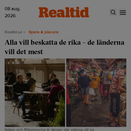
08 aug.
2026
Realtid.se
Spara & placera
Alla vill beskatta de rika – de länderna
vill det mest
Italien och Filippinerna är länder där många vill se