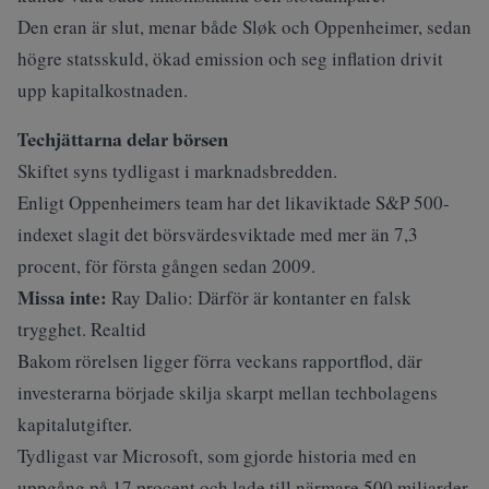
Den eran är slut, menar både Sløk och Oppenheimer, sedan
högre statsskuld, ökad emission och seg inflation drivit
upp kapitalkostnaden.
Techjättarna delar börsen
Skiftet syns tydligast i marknadsbredden.
Enligt Oppenheimers team har det likaviktade S&P 500-
indexet slagit det börsvärdesviktade med mer än 7,3
procent, för första gången sedan 2009.
Missa inte:
Ray Dalio: Därför är kontanter en falsk
trygghet. Realtid
Bakom rörelsen ligger förra veckans rapportflod, där
investerarna började skilja skarpt mellan techbolagens
kapitalutgifter.
Tydligast var Microsoft, som gjorde historia med en
uppgång på 17 procent och lade till närmare 500 miljarder