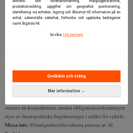
annons- och innehållsmätning, målgruppsstatistik,
produktutveckling, uppgifter om geografisk positionering,
identifiering via enheten, lagring och åtkomst till information på en
enhet, säkerställa säkerhet, förhindra och upptäcka bedrägerier
samt åtgärda fel.
Se våra
104 partners
Godkänn och stäng
I en not på måndagen förklarade Apollos chefsekonom
Torsten Sløk
att
60/40-portföljen är trasig
, eftersom
Mer information →
aktieavkastningen numera drivs av AI-koncentration
snarare än konjunkturen, medan obligationsavkastningen
styrs av finanspolitiska begränsningar i stället för cykeln.
Missa inte:
Förmögenhetsförvaltarna pressas av AI.