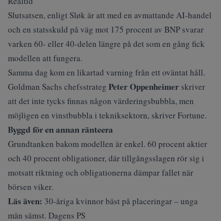
Realtid
Slutsatsen, enligt Sløk är att med en avmattande AI-handel
och en statsskuld på väg mot 175 procent av BNP svarar
varken 60- eller 40-delen längre på det som en gång fick
modellen att fungera.
Samma dag kom en likartad varning från ett oväntat håll.
Peter Oppenheimer
Goldman Sachs chefsstrateg
skriver
att det inte tycks finnas någon värderingsbubbla, men
möjligen en vinstbubbla i tekniksektorn, skriver
Fortune
.
Byggd för en annan ränteera
Grundtanken bakom modellen är enkel. 60 procent aktier
och 40 procent obligationer, där tillgångsslagen rör sig i
motsatt riktning och obligationerna dämpar fallet när
börsen viker.
Läs även:
30-åriga kvinnor bäst på placeringar – unga
män sämst. Dagens PS