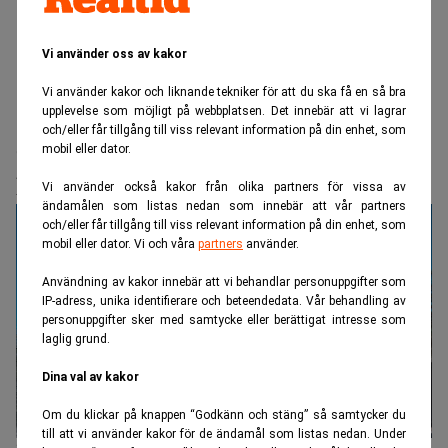
Vi använder oss av kakor
Vi använder kakor och liknande tekniker för att du ska få en så bra
upplevelse som möjligt på webbplatsen. Det innebär att vi lagrar
Realtid.se
Hållbarhet
och/eller får tillgång till viss relevant information på din enhet, som
Sandbatteriet sänker utsläpp med 70
mobil eller dator.
procent i Finland
Vi använder också kakor från olika partners för vissa av
ändamålen som listas nedan som innebär att vår partners
och/eller får tillgång till viss relevant information på din enhet, som
mobil eller dator. Vi och våra
partners
använder.
Användning av kakor innebär att vi behandlar personuppgifter som
IP-adress, unika identifierare och beteendedata. Vår behandling av
personuppgifter sker med samtycke eller berättigat intresse som
laglig grund.
Dina val av kakor
Om du klickar på knappen “Godkänn och stäng” så samtycker du
till att vi använder kakor för de ändamål som listas nedan. Under
Sandbatteriet i Pornainen lagrar värme i upphettad sand och har