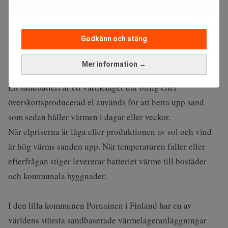
Godkänn och stäng
Mer information →
Ett sandbatteri är ett värmelager där billig eller
överskottsproducerad el används för att hetta upp sand
som sedan håller värmen i dagar eller veckor.
När elpriserna är låga eller produktionen av sol och vind
är hög värms sanden upp. När temperaturen faller eller
efterfrågan stiger levererar batteriet värme till bostäder
och kommunala byggnader.
I den lilla kommunen Pornainen i Finland har en av
världens största sandbaserade värmelageranläggningar