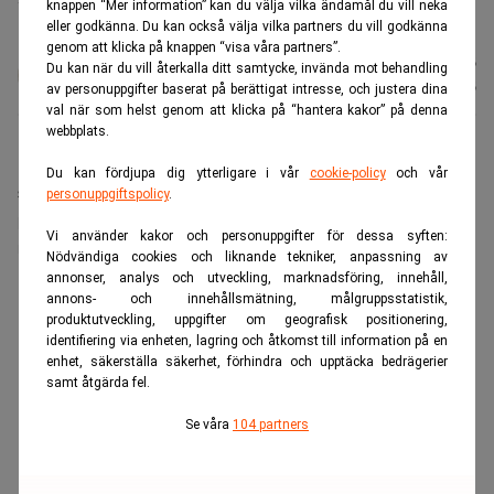
knappen “Mer information” kan du välja vilka ändamål du vill neka
minskat utsläppen med 70 procent. (Foto: Polar Night Energy)
eller godkänna. Du kan också välja vilka partners du vill godkänna
genom att klicka på knappen “visa våra partners”.
Karin
Publicerad:
05 aug. 2026
Du kan när du vill återkalla ditt samtycke, invända mot behandling
Andersen
Uppdaterad:
05 aug. 2026
av personuppgifter baserat på berättigat intresse, och justera dina
val när som helst genom att klicka på “hantera kakor” på denna
webbplats.
Polar Night Energy står bakom det finska
Du kan fördjupa dig ytterligare i vår
cookie-policy
och vår
sandbatteriet som skär ned utsläppen med 70
personuppgiftspolicy
.
procent –
utan litiumjonceller eller behov av stora
Vi använder kakor och personuppgifter för dessa syften:
mängder kritiska batterimetaller
Nödvändiga cookies och liknande tekniker, anpassning av
annonser, analys och utveckling, marknadsföring, innehåll,
ANNONS
annons- och innehållsmätning, målgruppsstatistik,
produktutveckling, uppgifter om geografisk positionering,
identifiering via enheten, lagring och åtkomst till information på en
enhet, säkerställa säkerhet, förhindra och upptäcka bedrägerier
samt åtgärda fel.
Se våra
104 partners