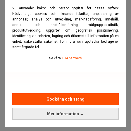
kinesiska nätjättarna? E55
Vi använder kakor och personuppgifter för dessa syften:
Men Kina är inte bara elbilar och ren energi. Här öppnas
Nödvändiga cookies och liknande tekniker, anpassning av
annonser, analys och utveckling, marknadsföring, innehåll,
också kolkraftverk och andra energikällor med betydligt
annons- och innehållsmätning, målgruppsstatistik,
produktutveckling, uppgifter om geografisk positionering,
mer negativ påverkan på miljön.
identifiering via enheten, lagring och åtkomst till information på en
Xis strategi är att inte fasa ut den gamla teknologin för
enhet, säkerställa säkerhet, förhindra och upptäcka bedrägerier
samt åtgärda fel.
tidigt innan den nya har tagit över. Det har varit en
framgångsrik strategi för industrin, men de striktare
Se våra
104 partners
klimatmålen i Parisavtalet blir betydligt tuffare att nå.
ANNONS
Godkänn och stäng
Mer information →