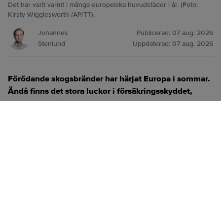
Det har varit varmt i många europeiska huvudstäder i år. (Foto:
Kirsty Wigglesworth /AP/TT).
Johannes
Publicerad:
07 aug. 2026
Stenlund
Uppdaterad:
07 aug. 2026
Förödande skogsbränder har härjat Europa i sommar.
Ändå finns det stora luckor i försäkringsskyddet,
menar experter.
ANNONS