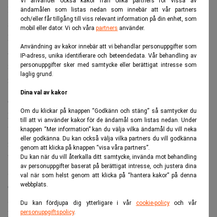
Vi använder också kakor från olika partners för vissa av
Kina har också blivit till en central marknad för elbilar
ändamålen som listas nedan som innebär att vår partners
och/eller får tillgång till viss relevant information på din enhet, som
som har förbättrat den tidigare så ökända Peking-luften.
mobil eller dator. Vi och våra
partners
använder.
Både elbilarna och solpanelerna har tillverkats med hjälp
Användning av kakor innebär att vi behandlar personuppgifter som
av statliga subventioner och förmånliga banklån. Det får
IP-adress, unika identifierare och beteendedata. Vår behandling av
ibland företag i väst att tala om en orättvis global marknad
personuppgifter sker med samtycke eller berättigat intresse som
laglig grund.
när kinesiska företag lyckas ta fram billigare produkter.
Dina val av kakor
Öppnar också kolkraftverk
Om du klickar på knappen “Godkänn och stäng” så samtycker du
Helena Löfgren
Enligt
, Kina-expert knuten till
till att vi använder kakor för de ändamål som listas nedan. Under
Utrikespolitiska institutet, kan man dock inte förklara hela
knappen “Mer information” kan du välja vilka ändamål du vill neka
eller godkänna. Du kan också välja vilka partners du vill godkänna
framgången utifrån detta.
genom att klicka på knappen “visa våra partners”.
”Jag tror också att det handlar om att de är otroligt
Du kan när du vill återkalla ditt samtycke, invända mot behandling
av personuppgifter baserat på berättigat intresse, och justera dina
skickliga på det de gör och att konkurrensen är stenhård i
val när som helst genom att klicka på “hantera kakor” på denna
deras stängda ekosystem. Och det verkar ha gynnat dem”,
webbplats.
säger hon till
Svenska Dagbladet
.
Du kan fördjupa dig ytterligare i vår
cookie-policy
och vår
Missa inte:
Kan Sveriges regering verkligen knäcka de
personuppgiftspolicy
.