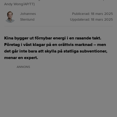
Andy Wong/AP/TT)
Johannes
Publicerad:
18 mars 2025
Stenlund
Uppdaterad:
18 mars 2025
Kina bygger ut förnybar energi i en rasande takt.
Företag i väst klagar på en orättvis marknad – men
det går inte bara att skylla på statliga subventioner,
menar en expert.
ANNONS