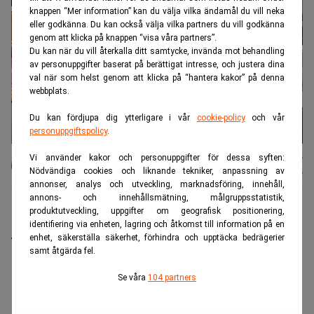
knappen “Mer information” kan du välja vilka ändamål du vill neka
eller godkänna. Du kan också välja vilka partners du vill godkänna
genom att klicka på knappen “visa våra partners”.
Du kan när du vill återkalla ditt samtycke, invända mot behandling
av personuppgifter baserat på berättigat intresse, och justera dina
val när som helst genom att klicka på “hantera kakor” på denna
webbplats.
Du kan fördjupa dig ytterligare i vår
cookie-policy
och vår
personuppgiftspolicy
.
Edvard
Publicerad:
02 juli 2026
Vi använder kakor och personuppgifter för dessa syften:
Nödvändiga cookies och liknande tekniker, anpassning av
Lundkvist
Uppdaterad:
02 juli 2026
annonser, analys och utveckling, marknadsföring, innehåll,
annons- och innehållsmätning, målgruppsstatistik,
produktutveckling, uppgifter om geografisk positionering,
Under Almedalsveckan har samtalen om demokratins
identifiering via enheten, lagring och åtkomst till information på en
framtid gått varma. I en intervju, sänd från Almedalen,
enhet, säkerställa säkerhet, förhindra och upptäcka bedrägerier
samt åtgärda fel.
reflekterar Stefan Engeseth och Jörgen Wahl över
behovet av att förnya det politiska engagemanget och
Se våra
104 partners
hur modern teknik kan användas för att överbrygga
klyftan mellan medborgare och beslutsfattare.