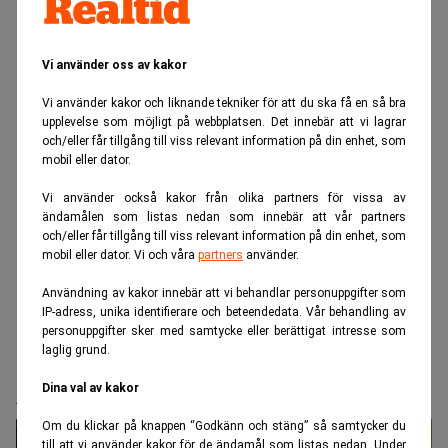
Vi använder oss av kakor
Vi använder kakor och liknande tekniker för att du ska få en så bra
upplevelse som möjligt på webbplatsen. Det innebär att vi lagrar
och/eller får tillgång till viss relevant information på din enhet, som
mobil eller dator.
Vi använder också kakor från olika partners för vissa av
ändamålen som listas nedan som innebär att vår partners
och/eller får tillgång till viss relevant information på din enhet, som
mobil eller dator. Vi och våra
partners
använder.
Användning av kakor innebär att vi behandlar personuppgifter som
IP-adress, unika identifierare och beteendedata. Vår behandling av
Realtid.se
Realtid TV
personuppgifter sker med samtycke eller berättigat intresse som
laglig grund.
”Använd tekniken för att skapa ett
Almedalen året runt”
Dina val av kakor
Om du klickar på knappen “Godkänn och stäng” så samtycker du
till att vi använder kakor för de ändamål som listas nedan. Under