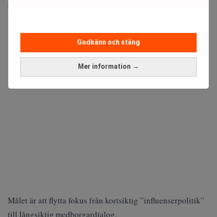
Titta på
videosidan
för en ren videoupplevelse.
ANNONS
Godkänn och stäng
Mer information →
Målet är att flytta fokus från kortsiktig ”influenserpolitik”
till långsiktig medborgardialog.