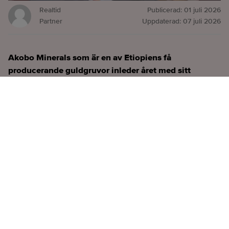
Realtid
Publicerad:
01 juli 2026
Partner
Uppdaterad:
07 juli 2026
Akobo Minerals som är en av Etiopiens få
producerande guldgruvor inleder året med sitt
starkaste kvartal hittills. Samtidigt öppnar ett
historiskt myndighetsbeslut dörren till internationell
guldexport och nya finansieringsmöjligheter,
samtidigt som arbetet med att öka
produktionskapaciteten fortsätter.
Titta på
videosidan
för en ren videoupplevelse.
Det första kvartalet 2026 blev det starkaste i bolagets
historia. Kombinationen av rekordproduktion och ett
fortsatt högt guldpris gav ett tydligt lyft för både
omsättning och resultat.