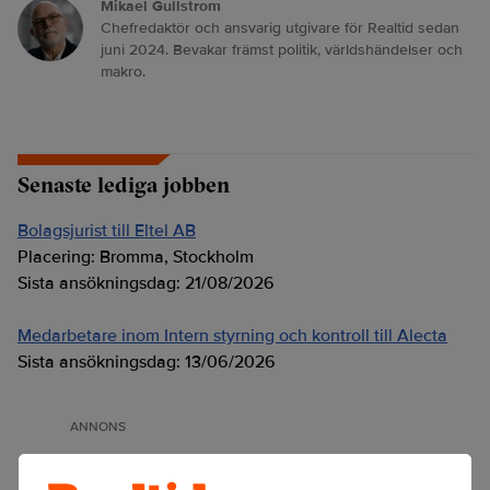
Mikael Gullstrom
Chefredaktör och ansvarig utgivare för Realtid sedan
juni 2024. Bevakar främst politik, världshändelser och
makro.
Senaste lediga jobben
Bolagsjurist till Eltel AB
Placering:
Bromma, Stockholm
Sista ansökningsdag:
21/08/2026
Medarbetare inom Intern styrning och kontroll till Alecta
Sista ansökningsdag:
13/06/2026
ANNONS