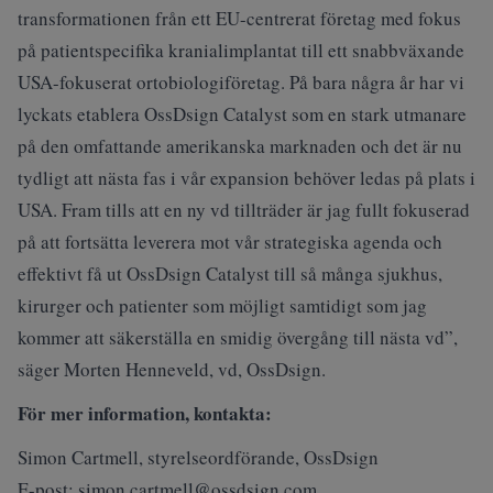
transformationen från ett EU-centrerat företag med fokus
på patientspecifika kranialimplantat till ett snabbväxande
USA-fokuserat ortobiologiföretag. På bara några år har vi
lyckats etablera OssDsign Catalyst som en stark utmanare
på den omfattande amerikanska marknaden och det är nu
tydligt att nästa fas i vår expansion behöver ledas på plats i
USA. Fram tills att en ny vd tillträder är jag fullt fokuserad
på att fortsätta leverera mot vår strategiska agenda och
effektivt få ut OssDsign Catalyst till så många sjukhus,
kirurger och patienter som möjligt samtidigt som jag
kommer att säkerställa en smidig övergång till nästa vd”,
säger Morten Henneveld, vd, OssDsign.
För mer information, kontakta:
Simon Cartmell, styrelseordförande, OssDsign
E-post:
simon.cartmell@ossdsign.com