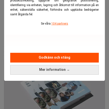
produktutveckling, uppgifter om geografisk positionering,
identifiering via enheten, lagring och åtkomst till information på en
enhet, säkerställa säkerhet, förhindra och upptäcka bedrägerier
samt åtgärda fel.
Se våra
104 partners
Realtid.se
Utvalda pressmeddelanden
Sectra publicerar årsredovisning och
hållbarhetsrapport för 2025/2026
Godkänn och stäng
Mer information →