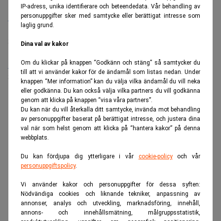
IP-adress, unika identifierare och beteendedata. Vår behandling av
personuppgifter sker med samtycke eller berättigat intresse som
Bolagsjurist till Eltel AB
laglig grund.
Placering:
Bromma, Stockholm
Sista ansökningsdag:
21/08/2026
Dina val av kakor
Om du klickar på knappen “Godkänn och stäng” så samtycker du
Medarbetare inom Intern styrning och kontroll till Alecta
till att vi använder kakor för de ändamål som listas nedan. Under
Sista ansökningsdag:
13/06/2026
knappen “Mer information” kan du välja vilka ändamål du vill neka
eller godkänna. Du kan också välja vilka partners du vill godkänna
genom att klicka på knappen “visa våra partners”.
ANNONS
Du kan när du vill återkalla ditt samtycke, invända mot behandling
av personuppgifter baserat på berättigat intresse, och justera dina
val när som helst genom att klicka på “hantera kakor” på denna
webbplats.
Du kan fördjupa dig ytterligare i vår
cookie-policy
och vår
personuppgiftspolicy
.
Vi använder kakor och personuppgifter för dessa syften:
Nödvändiga cookies och liknande tekniker, anpassning av
annonser, analys och utveckling, marknadsföring, innehåll,
annons- och innehållsmätning, målgruppsstatistik,