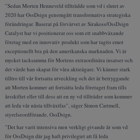
”Sedan Morten Henneveld tillträdde som vd i slutet av
2020 har OssDsign genomgått transformativa strategiska
förändringar. Baserat på förvärvet av Sirakoss/OssDsign
Catalyst har vi positionerat oss som ett snabbväxande
företag med en innovativ produkt som har tagits emot
exceptionellt bra på den amerikanska marknaden. Vi är
mycket tacksamma för Mortens extraordinära insatser och
det värde han skapat för våra aktieägare. Vi känner stark
tilltro till vår fortsatta utveckling och det är betryggande
att Morten kommer att fortsätta leda företaget fram tills
årsskiftet eller till dess att en ny vd tillträder som kommer
att leda vår nästa tillväxtfas”, säger Simon Cartmell,
styrelseordförande, OssDsign.
”Det har varit intensiva men verkligt givande år som vd
för OssDsign där jag haft privilegiet att få leda