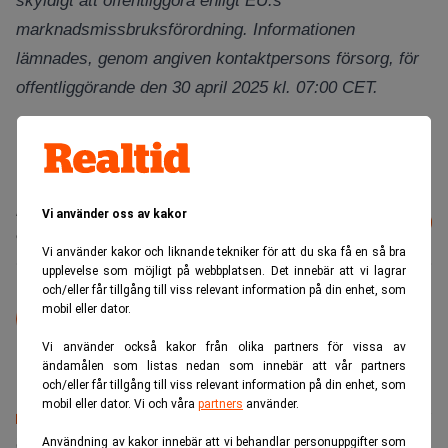
skyldigt att offentliggöra enligt EU:s
marknadsmissbruksförordning. Informationen
lämnades, genom angiven kontaktpersons försorg, för
offentliggörande den 30 april 2025
kl. 07:00 CET.
Läs mer från Realtid - vårt nyhetsbrev
Vi använder oss av kakor
Prenumerera
är kostnadsfritt:
Vi använder kakor och liknande tekniker för att du ska få en så bra
upplevelse som möjligt på webbplatsen. Det innebär att vi lagrar
och/eller får tillgång till viss relevant information på din enhet, som
Pressmeddelande
mobil eller dator.
Detta är ett distribuerat pressmeddelande.
Vi använder också kakor från olika partners för vissa av
ändamålen som listas nedan som innebär att vår partners
och/eller får tillgång till viss relevant information på din enhet, som
mobil eller dator. Vi och våra
partners
använder.
Senaste lediga jobben
Användning av kakor innebär att vi behandlar personuppgifter som