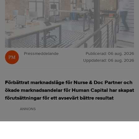
Pressmeddelande
Publicerad:
06 aug. 2026
Uppdaterad:
06 aug. 2026
Förbättrat marknadsläge för Nurse & Doc Partner och
ökade marknadsandelar för Human Capital har skapat
förutsättningar för ett avsevärt bättre resultat
ANNONS