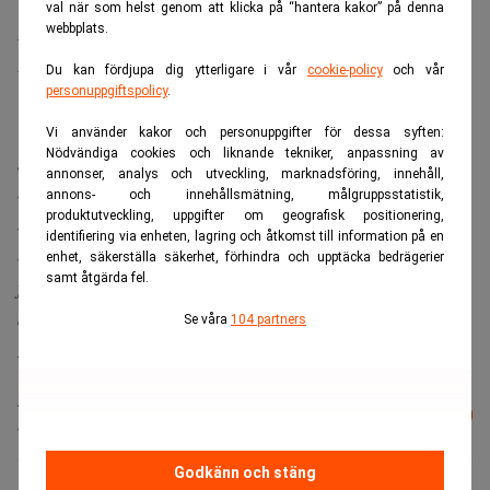
Certified Adviser
val när som helst genom att klicka på “hantera kakor” på denna
Bolagets Certified Adviser är DNB Carnegie Investment
webbplats.
Bank AB (publ)
Du kan fördjupa dig ytterligare i vår
cookie-policy
och vår
personuppgiftspolicy
.
Om OssDsign
OssDsign är en utvecklare och global leverantör av nästa
Vi använder kakor och personuppgifter för dessa syften:
Nödvändiga cookies och liknande tekniker, anpassning av
generations ortobiologiska produkter. Baserat på
annonser, analys och utveckling, marknadsföring, innehåll,
banbrytande materialvetenskap utvecklar och
annons- och innehållsmätning, målgruppsstatistik,
produktutveckling, uppgifter om geografisk positionering,
marknadsför företaget produkter som stödjer kroppens
identifiering via enheten, lagring och åtkomst till information på en
egen läkningsförmåga och ger patienterna det liv de
enhet, säkerställa säkerhet, förhindra och upptäcka bedrägerier
samt åtgärda fel.
förtjänar tillbaka. Företaget har en stark närvaro på den
amerikanska marknaden. OssDsigns aktie handlas på
Se våra
104 partners
Nasdaq First North Growth Market i Stockholm, Sverige.
Läs mer från Realtid - vårt nyhetsbrev
Prenumerera
är kostnadsfritt:
Godkänn och stäng