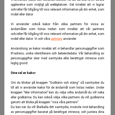
styrelseledamöter som ingår i revisionsutskottet för tiden
upplevelse som möjligt på webbplatsen. Det innebär att vi lagrar
och/eller får tillgång till viss relevant information på din enhet, som
intill slutet av nästa årsstämma om totalt 120 000 kronor,
mobil eller dator.
varav 80 000 kronor ska betalas till revisionsutskottets
Vi använder också kakor från olika partners för vissa av
ordförande och 40 000 kronor till den andra ledamoten i
ändamålen som listas nedan som innebär att vår partners
revisionsutskottet. I övrigt är valberedningens förslag
och/eller får tillgång till viss relevant information på din enhet, som
mobil eller dator. Vi och våra
partners
använder.
avseende styrelsearvode oförändrat.
Med anledning av det uppdaterade förslaget kommer ett
Användning av kakor innebär att vi behandlar personuppgifter som
IP-adress, unika identifierare och beteendedata. Vår behandling av
uppdaterat fullmaktsformulär med röstinstruktioner att
personuppgifter sker med samtycke eller berättigat intresse som
hållas tillgängligt på Bolagets hemsida,
laglig grund.
www.ossdsign.com.
Dina val av kakor
Om du klickar på knappen “Godkänn och stäng” så samtycker du
För mer information, vänligen kontakta:
till att vi använder kakor för de ändamål som listas nedan. Under
Mark Waugh, VD
knappen “Mer information” kan du välja vilka ändamål du vill neka
eller godkänna. Du kan också välja vilka partners du vill godkänna
+1 (260) 804-1342
genom att klicka på knappen “visa våra partners”.
mark.waugh@ossdsign.com
Du kan när du vill återkalla ditt samtycke, invända mot behandling
av personuppgifter baserat på berättigat intresse, och justera dina