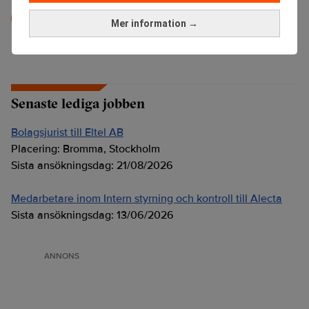
Pressmeddelande
Detta är ett distribuerat pressmeddelande.
Mer information →
Senaste lediga jobben
Bolagsjurist till Eltel AB
Placering:
Bromma, Stockholm
Sista ansökningsdag:
21/08/2026
Medarbetare inom Intern styrning och kontroll till Alecta
Sista ansökningsdag:
13/06/2026
ANNONS