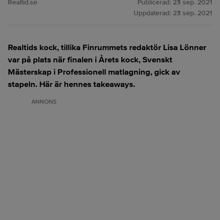
Realtid.se
Publicerad:
23 sep. 2021
Uppdaterad:
23 sep. 2021
Realtids kock, tillika Finrummets redaktör Lisa Lönner
var på plats när finalen i Årets kock, Svenskt
Mästerskap i Professionell matlagning, gick av
stapeln. Här är hennes takeaways.
ANNONS