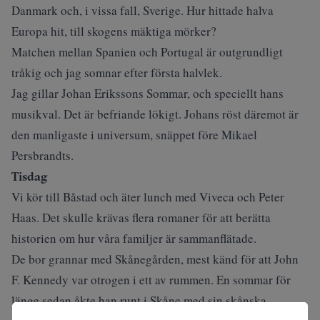
Danmark och, i vissa fall, Sverige. Hur hittade halva
Europa hit, till skogens mäktiga mörker?
Matchen mellan Spanien och Portugal är outgrundligt
tråkig och jag somnar efter första halvlek.
Jag gillar
Johan Erikssons Sommar
, och speciellt hans
musikval. Det är befriande lökigt. Johans röst däremot är
den manligaste i universum, snäppet före Mikael
Persbrandts.
Tisdag
Vi kör till Båstad och äter lunch med Viveca och Peter
Haas. Det skulle krävas flera romaner för att berätta
historien om hur våra familjer är sammanflätade.
De bor grannar med Skånegården, mest känd för att John
F. Kennedy var otrogen i ett av rummen. En sommar för
länge sedan åkte han runt i Skåne med sin skånska