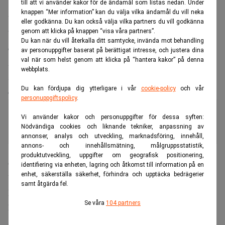
till att vi använder kakor för de ändamål som listas nedan. Under
knappen “Mer information” kan du välja vilka ändamål du vill neka
Vi passerar Sveriges största köplada och hamnar några mil
eller godkänna. Du kan också välja vilka partners du vill godkänna
genom att klicka på knappen “visa våra partners”.
bort på Blåbärskullen. Även nu är vi mitt i skogen, men
Du kan när du vill återkalla ditt samtycke, invända mot behandling
den här gången med en vidunderlig utsikt över två sjöar.
av personuppgifter baserat på berättigat intresse, och justera dina
val när som helst genom att klicka på “hantera kakor” på denna
Annas bror Peter och hans hustru Ann bor i en byssja från
webbplats.
sjuttiotalet. Det saknas rinnande vatten, men det finns två
Du kan fördjupa dig ytterligare i vår
cookie-policy
och vår
döva katter.
personuppgiftspolicy
.
Viggos dagbok testar Skånes hetaste
Vi använder kakor och personuppgifter för dessa syften:
krog och världens kraftigaste pistol
Nödvändiga cookies och liknande tekniker, anpassning av
annonser, analys och utveckling, marknadsföring, innehåll,
annons- och innehållsmätning, målgruppsstatistik,
produktutveckling, uppgifter om geografisk positionering,
Onsdag
identifiering via enheten, lagring och åtkomst till information på en
enhet, säkerställa säkerhet, förhindra och upptäcka bedrägerier
Vi lämnar Blåbärskullen i Ullared-land och kör norrut.
samt åtgärda fel.
Men först hinner vi med ett bad i en 35 meter djup sjö och
Se våra
104 partners
hör lommen hoa. Det sistnämnda är en schackrutig fågel
som lever i par och gärna äter abborre till frukost och