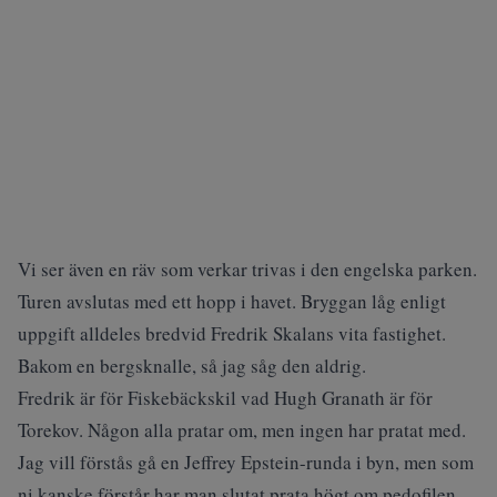
Vi ser även en räv som verkar trivas i den engelska parken.
Turen avslutas med ett hopp i havet. Bryggan låg enligt
uppgift alldeles bredvid Fredrik Skalans vita fastighet.
Bakom en bergsknalle, så jag såg den aldrig.
Fredrik är för Fiskebäckskil vad Hugh Granath är för
Torekov. Någon alla pratar om, men ingen har pratat med.
Jag vill förstås gå en Jeffrey Epstein-runda i byn, men som
ni kanske förstår har man slutat prata högt om pedofilen.