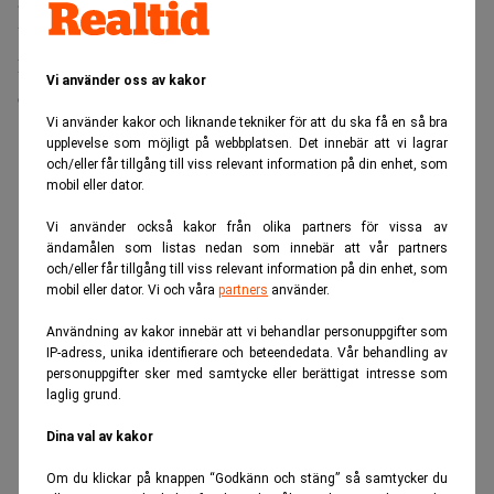
älskarinna, samtidigt som den nygifta Jackie satt hemma i
USA och undrade vad han höll på med.
När den underbara senapssillen och den ljuvliga tyska
Vi använder oss av kakor
ostkakan är uppätna fortsätter vi mot Ullared.
Vi använder kakor och liknande tekniker för att du ska få en så bra
ANNONS
upplevelse som möjligt på webbplatsen. Det innebär att vi lagrar
och/eller får tillgång till viss relevant information på din enhet, som
mobil eller dator.
Vi använder också kakor från olika partners för vissa av
ändamålen som listas nedan som innebär att vår partners
och/eller får tillgång till viss relevant information på din enhet, som
mobil eller dator. Vi och våra
partners
använder.
Användning av kakor innebär att vi behandlar personuppgifter som
IP-adress, unika identifierare och beteendedata. Vår behandling av
personuppgifter sker med samtycke eller berättigat intresse som
laglig grund.
Dina val av kakor
Om du klickar på knappen “Godkänn och stäng” så samtycker du