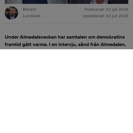
Edvard
Publicerad:
02 juli 2026
Lundkvist
Uppdaterad:
02 juli 2026
Under Almedalsveckan har samtalen om demokratins
framtid gått varma. I en intervju, sänd från Almedalen,
reflekterar Stefan Engeseth och Jörgen Wahl över
behovet av att förnya det politiska engagemanget och
hur modern teknik kan användas för att överbrygga
klyftan mellan medborgare och beslutsfattare.
Titta på
videosidan
för en ren videoupplevelse.
ANNONS