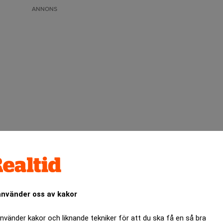
ANNONS
använder oss av kakor
Specialister på juristrekrytering
använder kakor och liknande tekniker för att du ska få en så bra