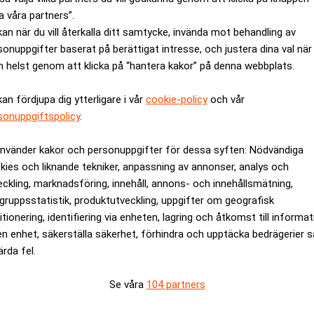
kryteringar, säger Parul Sharma.
a våra partners”.
kan när du vill återkalla ditt samtycke, invända mot behandling av
erligare en juridisk inramning av nepotism som en form av maktm
sonuppgifter baserat på berättigat intresse, och justera dina val när
nramning som en åklagare ska titta på fallet Kinberg-Batra.
 helst genom att klicka på “hantera kakor” på denna webbplats.
ANNONS
kan fördjupa dig ytterligare i vår
cookie-policy
och vår
sonuppgiftspolicy
.
använder kakor och personuppgifter för dessa syften: Nödvändiga
kies och liknande tekniker, anpassning av annonser, analys och
eckling, marknadsföring, innehåll, annons- och innehållsmätning,
gruppsstatistik, produktutveckling, uppgifter om geografisk
itionering, identifiering via enheten, lagring och åtkomst till informa
en enhet, säkerställa säkerhet, förhindra och upptäcka bedrägerier 
ärda fel.
Se våra
104 partners