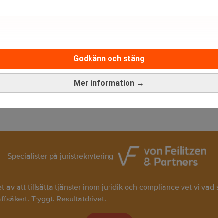
rev är kostnadsfritt:
Prenumerera
Godkänn och stäng
on
Parul Sharma
Mer information →
Specialister på juristrekrytering
av att tillsätta tjänster inom juridik och compliance vet vi vad
räffsäkert. Tryggt. Resultatdrivet.