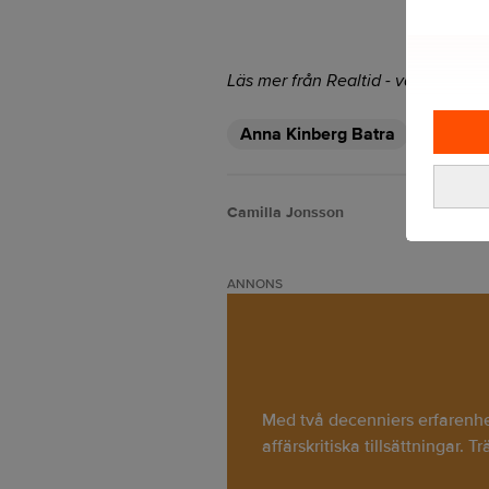
Läs mer från Realtid - vårt nyhetsb
Anna Kinberg Batra
Korrupti
Camilla Jonsson
ANNONS
Med två decenniers erfarenhet 
affärskritiska tillsättningar. T