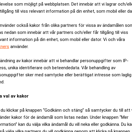
levelse som möjligt på webbplatsen. Det innebär att vi lagrar och/ell
hur två av Anna Kinberg Batras vänner fått toppjobb vid länsst
tillgång till viss relevant information på din enhet, som mobil eller da
Den anmälan ligger nu hos riksenheten mot korruption.
använder också kakor från olika partners för vissa av ändamålen so
on är ångerfull och att hon tror att myndigheten skadats av hant
as nedan som innebär att vår partners och/eller får tillgång till viss
orterat om hur myndighetens näst högsta chef, länsöverdirektör
evant information på din enhet, som mobil eller dator. Vi och våra
tners
använder.
ptionsformen i Sverige. Och jag tror inte att det är en överdrift
v svensk kultur. Vi gillar att rekrytera inom nära cirklar och sp
ändning av kakor innebär att vi behandlar personuppgifter som IP-
ess, unika identifierare och beteendedata. Vår behandling av
sonuppgifter sker med samtycke eller berättigat intresse som laglig
ånga med en sådan korruptionskultur. Den riskerar att diskrimi
nd.
ruption, vilket leder till perspektivfattigdom och gör att ny
lig sektor. Stickprov visar att hög grad av nepotism leder till
a val av kakor
rupper, företag och arbetsplatser.
du klickar på knappen “Godkänn och stäng” så samtycker du till att 
förtroendeskadligt agerande och bör ses som missbruk av ens makt
änder kakor för de ändamål som listas nedan. Under knappen “Mer
ler offentlig verksamhet så ser vi att detta påverkar affärskulture
ormation” kan du välja vilka ändamål du vill neka eller godkänna. Du k
n rädsla att ta upp och väcka etiska frågor på en arbetsplats blan
så välja vilka partners du vill godkänna genom att klicka på knappen