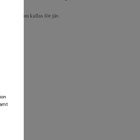
issbruk, som kallas för jäv.
tion
samt