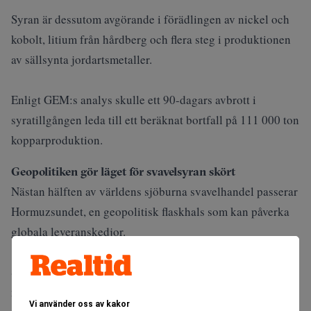
Syran är dessutom avgörande i förädlingen av nickel och
kobolt, litium från hårdberg och flera steg i produktionen
av sällsynta jordartsmetaller.
Enligt GEM:s analys skulle ett 90-dagars avbrott i
syratillgången leda till ett beräknat bortfall på 111 000 ton
kopparproduktion.
Geopolitiken gör läget för svavelsyran skört
Nästan hälften av världens sjöburna svavelhandel
passerar
Hormuzsundet
, en geopolitisk flaskhals som kan påverka
globala leveranskedjor.
Samtidigt valde Kina att stoppa sina svavelsyraexporter i
maj, när marknaden stramades åt.
Vi använder oss av kakor