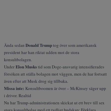
Donald Trump
Ända sedan
tog över som amerikansk
president har han
riktat udden mot de stora
konsultbolagen
.
Elon Musks
Under
tid som Doge-ansvarig intensifierades
försöken att ställa bolagen mot väggen, men de har fortsatt
även efter att Musk drog sig tillbaka.
Missa inte:
Konsultboomen är över – McKinsey säger upp
i drivor. Realtid
Nu har Trump-administrationen skickat ut ett brev till sex
stora konsultbolag med ett tydligt budskap: Förklara