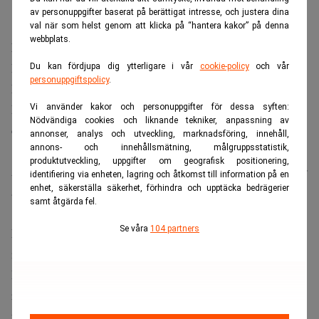
av personuppgifter baserat på berättigat intresse, och justera dina
val när som helst genom att klicka på “hantera kakor” på denna
webbplats.
Läs också:
Kina chockhöjer priset på kritisk råvara.
Realtid
Du kan fördjupa dig ytterligare i vår
cookie-policy
och vår
personuppgiftspolicy
.
För få företag som kan förädla
Inte heller när det gäller grafit- och magnetmarknaden är
Vi använder kakor och personuppgifter för dessa syften:
Nödvändiga cookies och liknande tekniker, anpassning av
det råvaran som är problemet, utan förädlingen.
annonser, analys och utveckling, marknadsföring, innehåll,
annons- och innehållsmätning, målgruppsstatistik,
produktutveckling, uppgifter om geografisk positionering,
Att ta fram material till batterier eller avancerade magneter
identifiering via enheten, lagring och åtkomst till information på en
enhet, säkerställa säkerhet, förhindra och upptäcka bedrägerier
är en lång och noggrann process.
samt åtgärda fel.
Se våra
104 partners
Materialet måste renas, behandlas och testas flera gånger
innan innan det godkänns för användning i slutprodukter.
Idag finns inte tillräckligt många fabriker med de
reningsanläggningar och den specialutrustning som krävs
för att materialet ska bli så rent som krävs för att kunna