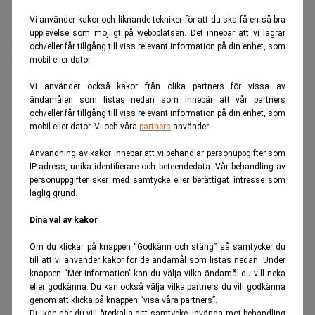
Den sköra situation som uppstått innebär att producenter
Vi använder kakor och liknande tekniker för att du ska få en så bra
upplevelse som möjligt på webbplatsen. Det innebär att vi lagrar
måste börja behandla syratillgång som en potentiell
och/eller får tillgång till viss relevant information på din enhet, som
flaskhals, istället för en billig vara med obegränsad
mobil eller dator.
tillgång.
Vi använder också kakor från olika partners för vissa av
ändamålen som listas nedan som innebär att vår partners
ANNONS
och/eller får tillgång till viss relevant information på din enhet, som
mobil eller dator. Vi och våra
partners
använder.
Användning av kakor innebär att vi behandlar personuppgifter som
IP-adress, unika identifierare och beteendedata. Vår behandling av
personuppgifter sker med samtycke eller berättigat intresse som
laglig grund.
Dina val av kakor
Om du klickar på knappen “Godkänn och stäng” så samtycker du
till att vi använder kakor för de ändamål som listas nedan. Under
knappen “Mer information” kan du välja vilka ändamål du vill neka
eller godkänna. Du kan också välja vilka partners du vill godkänna
genom att klicka på knappen “visa våra partners”.
Du kan när du vill återkalla ditt samtycke, invända mot behandling