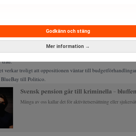
 reform med hårt motstånd.
du vinner – och vad du riskerar att förlora. Realtid
Godkänn och stäng
ti saknar sedan förra årets nyval egen majoritet i parlamentet, 
Mer information →
Marine Le Pen
ell Samling under
valt att inte stödja misstroen
 tråd.
t verkar troligt att oppositionen väntar till budgetförhandlingar
BlueBay till
Politico
.
Svensk pension går till kriminella – bluff
Många av oss kallar det för aktivitetsersättning eller sjukersä