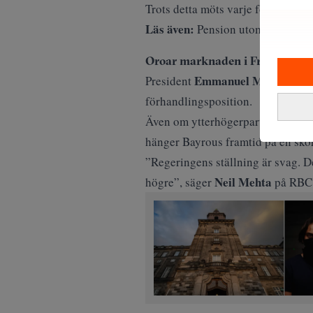
Trots detta möts varje försök till
Läs även:
Pension utomlands: Vad 
Oroar marknaden i Frankrike
Emmanuel Macrons
President
par
förhandlingsposition.
Även om ytterhögerpartiet Nation
hänger Bayrous framtid på en skör
”Regeringens ställning är svag. De
Neil Mehta
högre”, säger
på RBC 