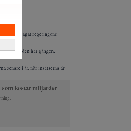
vilket försvagat regeringens
deförslaget den här gången,
na senare i år, när insatserna är
en som kostar miljarder
ttning.