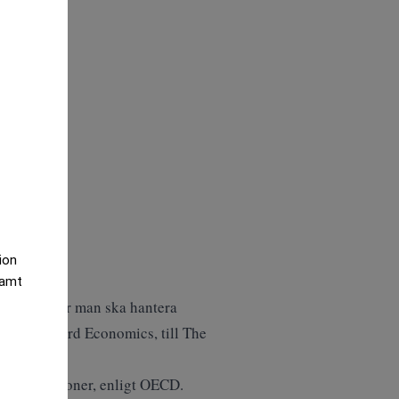
tion
samt
eras och hur man ska hantera
om på Oxford Economics, till
The
ntliga pensioner, enligt OECD.