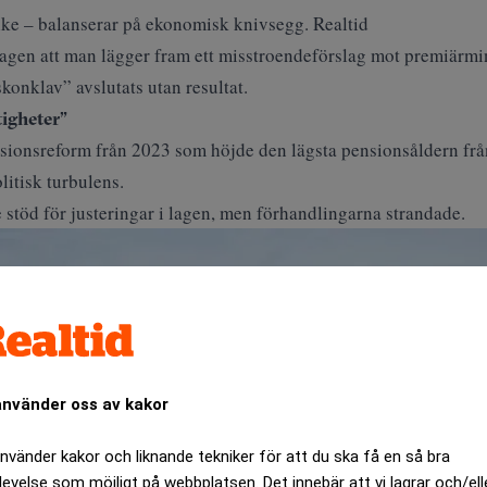
rike – balanserar på ekonomisk knivsegg. Realtid
dagen att man lägger fram ett misstroendeförslag mot premiärmi
skonklav” avslutats utan resultat.
igheter”
onsreform från 2023 som höjde den lägsta pensionsåldern från 6
litisk turbulens.
stöd för justeringar i lagen, men förhandlingarna strandade.
använder oss av kakor
använder kakor och liknande tekniker för att du ska få en så bra
levelse som möjligt på webbplatsen. Det innebär att vi lagrar och/ell