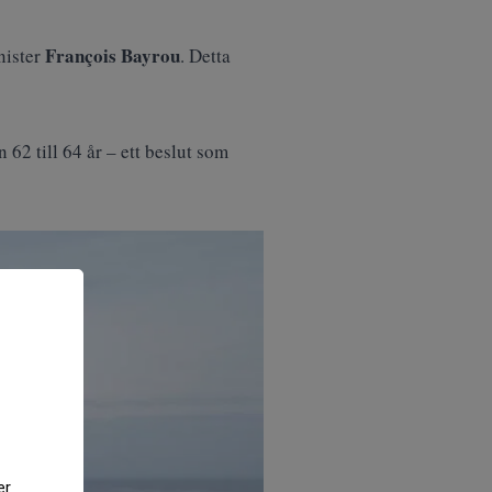
François Bayrou
nister
. Detta
2 till 64 år – ett beslut som
er