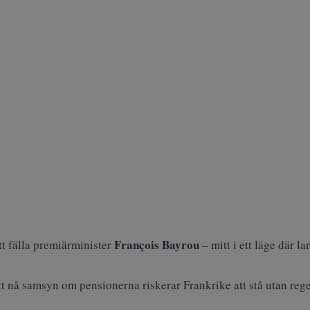
François Bayrou
tt fälla premiärminister
– mitt i ett läge där l
tt nå
samsyn om pensionerna
riskerar Frankrike att stå utan reg