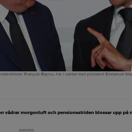
premiärminister François Bayrou, här i samtal med president Emmanuel M
n vädrar morgonluft och pensionsstriden blossar upp på ny
ANNONS