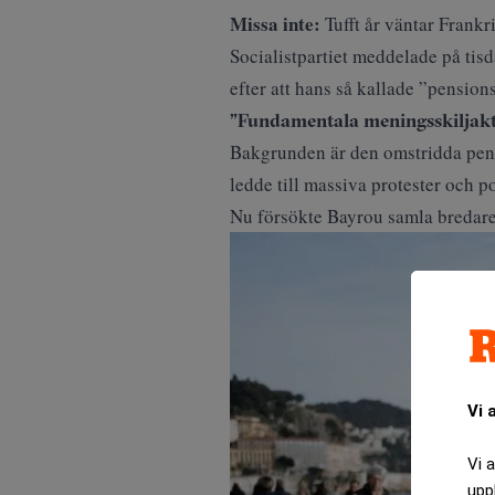
Missa inte:
Tufft år väntar Frank
Socialistpartiet meddelade på tis
efter att hans så kallade ”pension
”Fundamentala meningsskiljakt
Bakgrunden är den omstridda pensi
ledde till massiva protester och po
Nu försökte Bayrou samla bredare 
Vi 
Vi 
upp