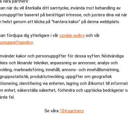
a våra partners”.
kan när du vill återkalla ditt samtycke, invända mot behandling av
sonuppgifter baserat på berättigat intresse, och justera dina val när
 helst genom att klicka på “hantera kakor” på denna webbplats.
kan fördjupa dig ytterligare i vår
cookie-policy
och vår
sonuppgiftspolicy
.
använder kakor och personuppgifter för dessa syften: Nödvändiga
kies och liknande tekniker, anpassning av annonser, analys och
eckling, marknadsföring, innehåll, annons- och innehållsmätning,
gruppsstatistik, produktutveckling, uppgifter om geografisk
itionering, identifiering via enheten, lagring och åtkomst till informa
en enhet, säkerställa säkerhet, förhindra och upptäcka bedrägerier 
ärda fel.
iljaktigheter om vad pensionerna ska vara, hur de ska finansi
Leo Barincou
r eller högre pensionsålder”, säger
, senior ekon
Se våra
104 partners
land de högsta i världen – över 14 procent av BNP går till offe