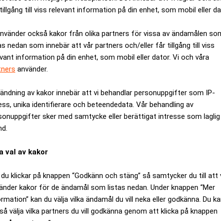
tillgång till viss relevant information på din enhet, som mobil eller da
använder också kakor från olika partners för vissa av ändamålen so
as nedan som innebär att vår partners och/eller får tillgång till viss
evant information på din enhet, som mobil eller dator. Vi och våra
tners
använder.
ändning av kakor innebär att vi behandlar personuppgifter som IP-
ess, unika identifierare och beteendedata. Vår behandling av
sonuppgifter sker med samtycke eller berättigat intresse som laglig
nd.
a val av kakor
du klickar på knappen “Godkänn och stäng” så samtycker du till att 
änder kakor för de ändamål som listas nedan. Under knappen “Mer
gt att gå i pension redan vid 62 års ålder. (Foto: Lewis Joly/AP/
ormation” kan du välja vilka ändamål du vill neka eller godkänna. Du k
så välja vilka partners du vill godkänna genom att klicka på knappen
ANNONS