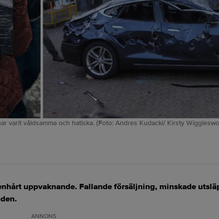
ar varit våldsamma och hatiska. (Foto: Andres Kudacki/ Kirsty Wiggleswo
 stenhårt uppvaknande. Fallande försäljning, minskade utslä
nden.
ANNONS