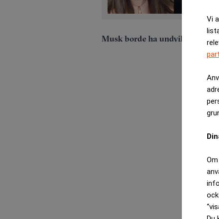
Vi 
list
Musk borde ha undvikit politik
rel
par
Anv
adr
per
gru
Din
Om 
anv
inf
ock
“vis
Du 