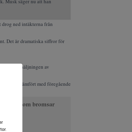
ik. Musk säger nu att han
et drog ned intäkterna från
t. Det är dramatiska siffror för
otas är försäljningen av
 14 procent jämfört med föregående
fter larm om bromsar
er
tor.