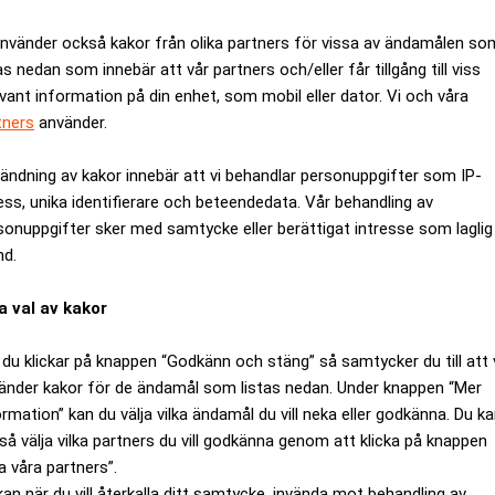
använder också kakor från olika partners för vissa av ändamålen so
as nedan som innebär att vår partners och/eller får tillgång till viss
en
evant information på din enhet, som mobil eller dator. Vi och våra
tners
använder.
ANNONS
ändning av kakor innebär att vi behandlar personuppgifter som IP-
ess, unika identifierare och beteendedata. Vår behandling av
sonuppgifter sker med samtycke eller berättigat intresse som laglig
nd.
a val av kakor
du klickar på knappen “Godkänn och stäng” så samtycker du till att 
änder kakor för de ändamål som listas nedan. Under knappen “Mer
ormation” kan du välja vilka ändamål du vill neka eller godkänna. Du k
så välja vilka partners du vill godkänna genom att klicka på knappen
a våra partners”.
kan när du vill återkalla ditt samtycke, invända mot behandling av