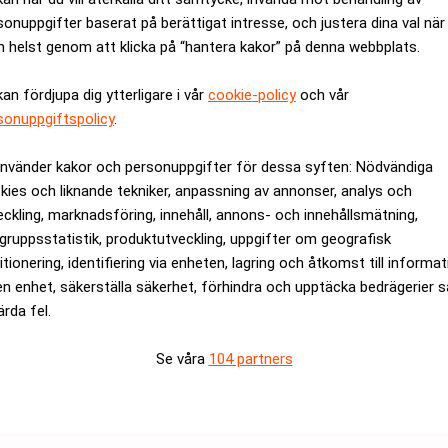
sonuppgifter baserat på berättigat intresse, och justera dina val när
gen dubbelt illa, då deras möjligheter minskar att sälja utsläpp
 helst genom att klicka på “hantera kakor” på denna webbplats.
 verkar dock vara bolagets varumärke.
kan fördjupa dig ytterligare i vår
cookie-policy
och vår
att Tesla tar stryk. Realtid
sonuppgiftspolicy
.
mang
och ledarstil har lett till bojkottkampanjer – och till och 
använder kakor och personuppgifter för dessa syften: Nödvändiga
ter
. Barclays har gått så långt som att sätta Tesla i ”code red”-l
kies och liknande tekniker, anpassning av annonser, analys och
 i linje med ’Musk lämnar
Doge
för att åter fokusera på Tesla'”,
eckling, marknadsföring, innehåll, annons- och innehållsmätning,
gruppsstatistik, produktutveckling, uppgifter om geografisk
itionering, identifiering via enheten, lagring och åtkomst till informa
en enhet, säkerställa säkerhet, förhindra och upptäcka bedrägerier 
örsöker Tesla hålla optimismen vid liv.
ärda fel.
uktionen av billigare modeller dra igång som planerat under fö
Se våra
104 partners
rande robotaxis och humanoida robotar i stor skala.
ANNONS