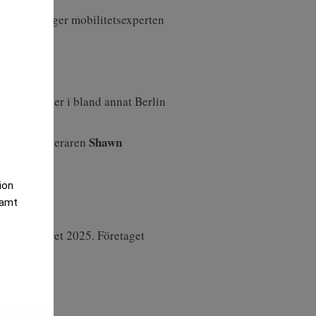
srätter”, säger mobilitetsexperten
med bilbränder i bland annat Berlin
äge.
Shawn
 säger investeraren
tion
samt
rsta halvåret 2025. Företaget