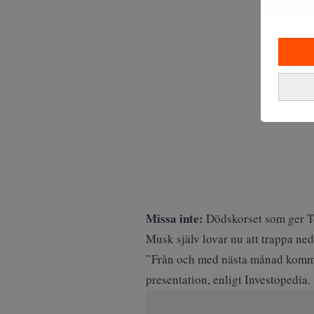
Missa inte:
Dödskorset som ger Te
Musk själv lovar nu att trappa ned 
”Från och med nästa månad kommer 
presentation,
enligt Investopedia
.