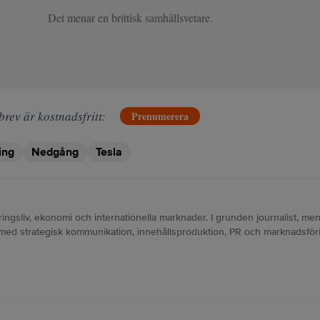
Det menar en brittisk samhällsvetare.
brev är kostnadsfritt:
Prenumerera
ing
Nedgång
Tesla
ngsliv, ekonomi och internationella marknader. I grunden journalist, men
 med strategisk kommunikation, innehållsproduktion, PR och marknadsföri