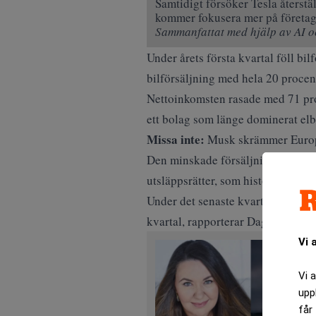
Samtidigt försöker Tesla återstä
kommer fokusera mer på företage
Sammanfattat med hjälp av AI oc
Under årets första kvartal föll bi
bilförsäljning med hela 20 procen
Nettoinkomsten rasade med 71 proce
ett bolag som länge dominerat el
Missa inte:
Musk skrämmer Europa 
Den minskade försäljningen slår i
utsläppsrätter, som historiskt har
Under det senaste kvartalet uppgi
kvartal, rapporterar
Dagens indust
Vi 
Vi 
upp
får 