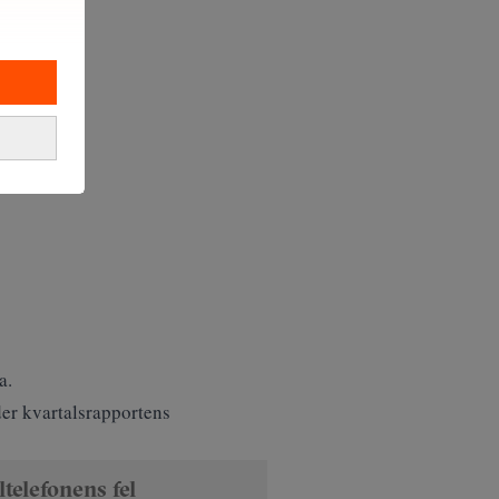
a.
der kvartalsrapportens
ltelefonens fel