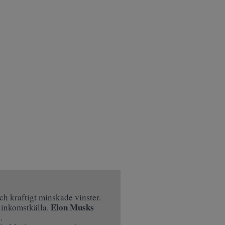
och kraftigt minskade vinster.
Elon Musks
l inkomstkälla.
.