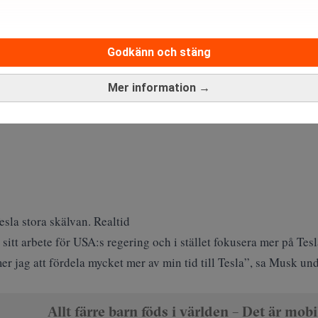
Godkänn och stäng
Mer information →
sla stora skälvan. Realtid
sitt arbete för USA:s regering och i stället fokusera mer på Tesl
jag att fördela mycket mer av min tid till Tesla”, sa Musk un
Allt färre barn föds i världen – Det är mobi