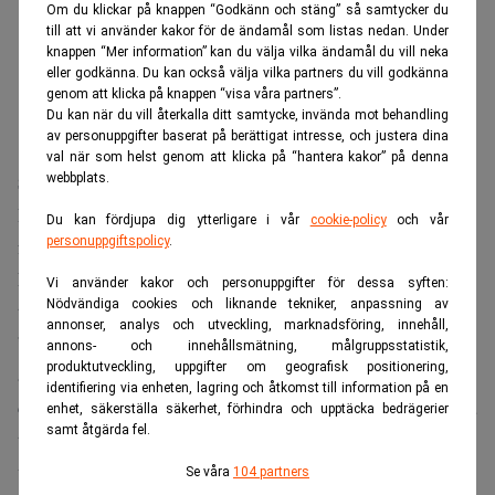
Om du klickar på knappen “Godkänn och stäng” så samtycker du
till att vi använder kakor för de ändamål som listas nedan. Under
knappen “Mer information” kan du välja vilka ändamål du vill neka
eller godkänna. Du kan också välja vilka partners du vill godkänna
genom att klicka på knappen “visa våra partners”.
Du kan när du vill återkalla ditt samtycke, invända mot behandling
av personuppgifter baserat på berättigat intresse, och justera dina
val när som helst genom att klicka på “hantera kakor” på denna
webbplats.
Stora internationella projekt
Internationellt har bolaget haft framgångar och hjälper
Du kan fördjupa dig ytterligare i vår
cookie-policy
och vår
personuppgiftspolicy
.
företag som Volvo (
börskurs Volvo
) och Coca-Cola med
PFAS-sanering, men i Sverige går tillståndsprocesserna
Vi använder kakor och personuppgifter för dessa syften:
Nödvändiga cookies och liknande tekniker, anpassning av
trögt.
annonser, analys och utveckling, marknadsföring, innehåll,
”Vi har till exempel en partner som ansökt om tillstånd för
annons- och innehållsmätning, målgruppsstatistik,
produktutveckling, uppgifter om geografisk positionering,
att sätta upp anläggningar som kan ta hand om och
identifiering via enheten, lagring och åtkomst till information på en
destruera PFAS-förorenade filter, men hamnar i långdragna
enhet, säkerställa säkerhet, förhindra och upptäcka bedrägerier
samt åtgärda fel.
tillståndsprocesser. I Norge fick vi tillstånd efter en
vecka”, säger Krefting.
Se våra
104 partners