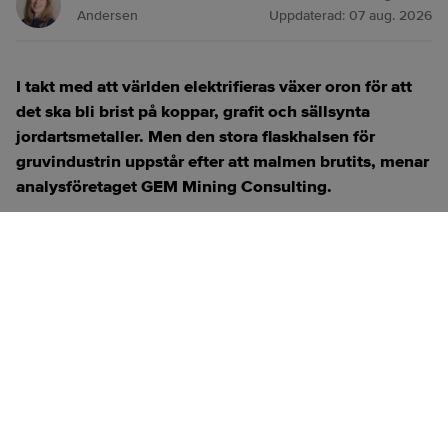
Andersen
Uppdaterad:
07 aug. 2026
I takt med att världen elektrifieras växer oron för att
det ska bli brist på koppar, grafit och sällsynta
jordartsmetaller. Men den stora flaskhalsen för
gruvindustrin uppstår efter att malmen brutits, menar
analysföretaget GEM Mining Consulting.
ANNONS