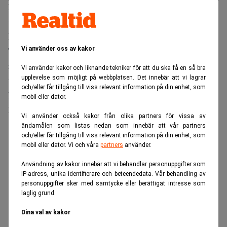
Lifeclean använder stabiliserad klordioxid, ursprungligen
utvecklad för att bekämpa sjukhussjukan, för att reducera
PFAS genom att eliminera biofilm.
Vi använder oss av kakor
Tekniken inkluderar även ett filtersystem som minskar
restprodukten från kontaminerad vätska till fast material,
Vi använder kakor och liknande tekniker för att du ska få en så bra
upplevelse som möjligt på webbplatsen. Det innebär att vi lagrar
vilket gör processen mer miljövänlig.
och/eller får tillgång till viss relevant information på din enhet, som
Missa inte:
PFAS-larm: ”Förbjud vatten på flaska”.
mobil eller dator.
Dagens PS
Vi använder också kakor från olika partners för vissa av
ändamålen som listas nedan som innebär att vår partners
ANNONS
och/eller får tillgång till viss relevant information på din enhet, som
mobil eller dator. Vi och våra
partners
använder.
Användning av kakor innebär att vi behandlar personuppgifter som
IP-adress, unika identifierare och beteendedata. Vår behandling av
personuppgifter sker med samtycke eller berättigat intresse som
laglig grund.
Dina val av kakor