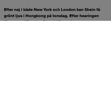
Efter nej i både New York och London kan Shein få
grönt ljus i Hongkong på torsdag. Efter hearingen
lämnar ordföranden Donald Tang sin post.
ANNONS