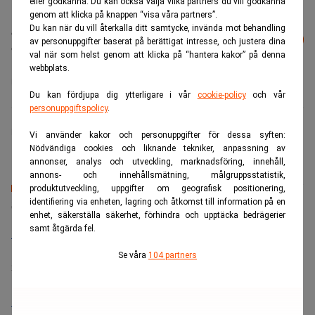
eller godkänna. Du kan också välja vilka partners du vill godkänna
genom att klicka på knappen “visa våra partners”.
Du kan när du vill återkalla ditt samtycke, invända mot behandling
Läs mer från Realtid - vårt nyhetsbrev
Prenumerera
av personuppgifter baserat på berättigat intresse, och justera dina
är kostnadsfritt:
val när som helst genom att klicka på “hantera kakor” på denna
webbplats.
Adani Groups
Gautam Adani
Hinderburg Research
Du kan fördjupa dig ytterligare i vår
cookie-policy
och vår
personuppgiftspolicy
.
Finwire
Vi använder kakor och personuppgifter för dessa syften:
Nödvändiga cookies och liknande tekniker, anpassning av
annonser, analys och utveckling, marknadsföring, innehåll,
annons- och innehållsmätning, målgruppsstatistik,
produktutveckling, uppgifter om geografisk positionering,
Senaste lediga jobben
identifiering via enheten, lagring och åtkomst till information på en
enhet, säkerställa säkerhet, förhindra och upptäcka bedrägerier
samt åtgärda fel.
Bolagsjurist till Eltel AB
Placering:
Bromma, Stockholm
Se våra
104 partners
Sista ansökningsdag:
21/08/2026
Medarbetare inom Intern styrning och kontroll till Alecta