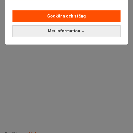
Sista ansökningsdag:
13/06/2026
Godkänn och stäng
ANNONS
Mer information →