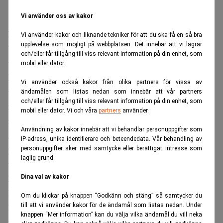
Vi använder oss av kakor
Raset uppgår nu totalt till 100 miljarder dollar efter att
Vi använder kakor och liknande tekniker för att du ska få en så bra
upplevelse som möjligt på webbplatsen. Det innebär att vi lagrar
blankarbolaget Hindenburg Research gått till attack i förra
och/eller får tillgång till viss relevant information på din enhet, som
veckan med en kritisk rapport. Det rapporterar Reuters.
mobil eller dator.
Följderna av detta har också inneburit att
Vi använder också kakor från olika partners för vissa av
flaggskeppsbolaget Adani Enterprises valt att ställa in sin
ändamålen som listas nedan som innebär att vår partners
och/eller får tillgång till viss relevant information på din enhet, som
nyemission på 2,5 miljarder dollar, trots att den var
mobil eller dator. Vi och våra
partners
använder.
fulltecknad.
Användning av kakor innebär att vi behandlar personuppgifter som
Adani Enterprises inställda emission har spätt på raset
IP-adress, unika identifierare och beteendedata. Vår behandling av
ytterligare. Bolaget ensamt har tappat 24 miljarder dollar i
personuppgifter sker med samtycke eller berättigat intresse som
laglig grund.
marknadsvärde.
För ägaren Gautam Adani har detta inneburit att han inte
Dina val av kakor
längre är Asiens rikaste person. Han är nu ersatt av
Om du klickar på knappen “Godkänn och stäng” så samtycker du
till att vi använder kakor för de ändamål som listas nedan. Under
landsmannen Mukesh Ambani vars förmögenhet kopplas
knappen “Mer information” kan du välja vilka ändamål du vill neka
till konglomeratet Reliance Industries.