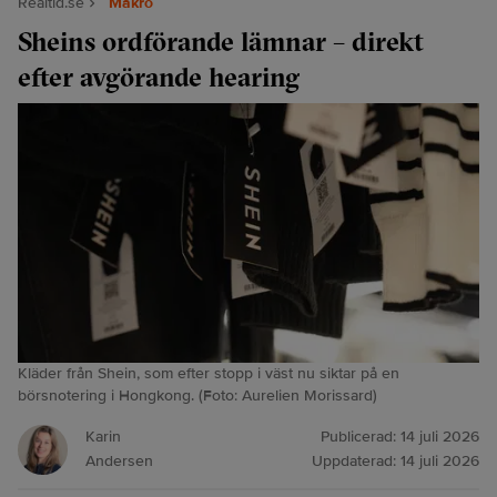
Realtid.se
Makro
Sheins ordförande lämnar – direkt
efter avgörande hearing
Kläder från Shein, som efter stopp i väst nu siktar på en
börsnotering i Hongkong. (Foto: Aurelien Morissard)
Karin
Publicerad:
14 juli 2026
Andersen
Uppdaterad:
14 juli 2026