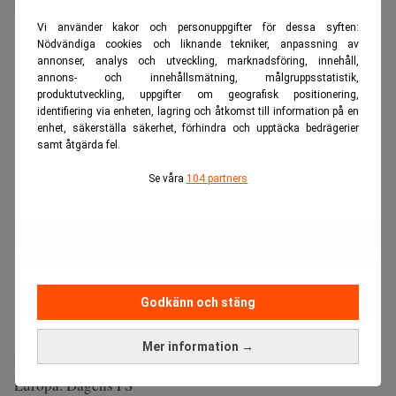
Bloombergs konsensus skriver
Placera
.
Vi använder kakor och personuppgifter för dessa syften:
ANNONS
Nödvändiga cookies och liknande tekniker, anpassning av
annonser, analys och utveckling, marknadsföring, innehåll,
annons- och innehållsmätning, målgruppsstatistik,
produktutveckling, uppgifter om geografisk positionering,
identifiering via enheten, lagring och åtkomst till information på en
enhet, säkerställa säkerhet, förhindra och upptäcka bedrägerier
samt åtgärda fel.
Se våra
104 partners
Godkänn och stäng
Mer information →
Läs även:
Blackrock varnar för ny inflationschock i
Europa. Dagens PS