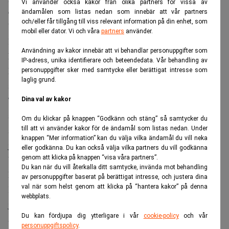
Vi använder också kakor från olika partners för vissa av
energipriser.
ändamålen som listas nedan som innebär att vår partners
och/eller får tillgång till viss relevant information på din enhet, som
”Energipriserna sjönk kraftigt i juli vilket bidrog till den
mobil eller dator. Vi och våra
partners
använder.
Mikael
lägre inflationstakten enligt KPI och KPIF, säger
Användning av kakor innebär att vi behandlar personuppgifter som
Nordin
, prisstatistiker på SCB i en kommentar.
IP-adress, unika identifierare och beteendedata. Vår behandling av
Missa inte:
Eurozonens inflation ökar igen – stora
personuppgifter sker med samtycke eller berättigat intresse som
laglig grund.
skillnader mellan medlemsländerna. Realtid
Till den lägre takten bidrar också att den tillfälliga
Dina val av kakor
skattesänkningen på drivmedel och den statliga
Om du klickar på knappen “Godkänn och stäng” så samtycker du
subventionen av kollektivtrafikkort trädde i kraft den 1
till att vi använder kakor för de ändamål som listas nedan. Under
knappen “Mer information” kan du välja vilka ändamål du vill neka
juli.
eller godkänna. Du kan också välja vilka partners du vill godkänna
genom att klicka på knappen “visa våra partners”.
Underliggande inflation överraskade uppåt
Du kan när du vill återkalla ditt samtycke, invända mot behandling
Men huvudsiffran döljer ett annat mönster.
av personuppgifter baserat på berättigat intresse, och justera dina
val när som helst genom att klicka på “hantera kakor” på denna
KPIF exklusive energi (KPIF-XE) steg till 0,6 procent i
webbplats.
juli, från 0,4 procent i juni, enligt SCB. Det var klart högre
Du kan fördjupa dig ytterligare i vår
cookie-policy
och vår
än de 0,3 procent som analytikerna väntat sig enligt
personuppgiftspolicy
.