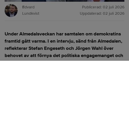
Edvard
Publicerad:
02 juli 2026
Lundkvist
Uppdaterad:
02 juli 2026
Under Almedalsveckan har samtalen om demokratins
framtid gått varma. I en intervju, sänd från Almedalen,
reflekterar Stefan Engeseth och Jörgen Wahl över
behovet av att förnya det politiska engagemanget och
hur modern teknik kan användas för att överbrygga
klyftan mellan medborgare och beslutsfattare.
Titta på
videosidan
för en ren videoupplevelse.
ANNONS