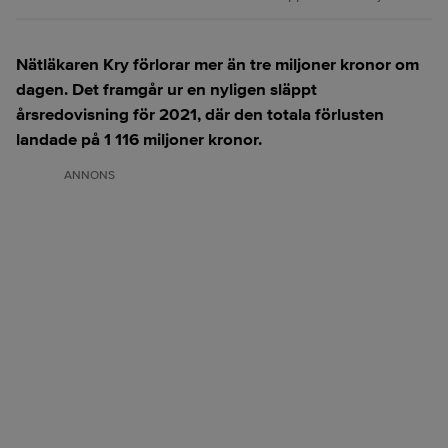
Nätläkaren Kry förlorar mer än tre miljoner kronor om
dagen. Det framgår ur en nyligen släppt
årsredovisning för 2021, där den totala förlusten
landade på 1 116 miljoner kronor.
ANNONS