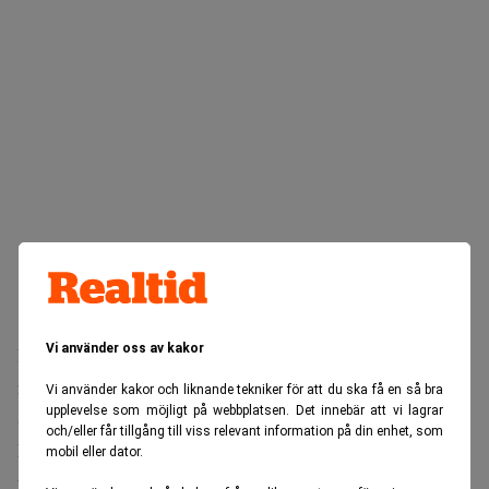
Vi använder oss av kakor
Inflationstakten enligt KPIF sjönk till 0,7 procent i juli,
ned från 1,3 procent i juni, enligt preliminära siffror från
Vi använder kakor och liknande tekniker för att du ska få en så bra
upplevelse som möjligt på webbplatsen. Det innebär att vi lagrar
SCB. KPI föll ännu mer, till 0,2 procent från 0,7 procent.
och/eller får tillgång till viss relevant information på din enhet, som
Månadsförändringen för både KPI och KPIF var −0,3
mobil eller dator.
procent. Nedgången förklaras till stor del av lägre