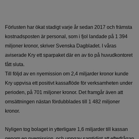
Förlusten har ökat stadigt varje år sedan 2017 och främsta
kostnadsposten är personal, som i fjol landade på 1 394
miljoner kronor, skriver Svenska Dagbladet. I våras
aviserade Kry ett sparpaket där en av tio på huvudkontoret
fått sluta.
Till följd av en nyemission om 2,4 miljarder kronor kunde
Kry uppvisa ett positivt kassaflöde för verksamheten under
perioden, på 701 miljoner kronor. Det framgår även att
omsättningen nästan fördubblades till 1 482 miljoner
kronor.
Nyligen tog bolaget in ytterligare 1,6 miljarder till kassan
genom en nyemission, och uppgav samtidigt att efterfrågan