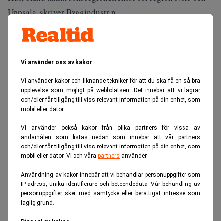
Uppsala, skriver
Byggindustrin
.
”Har ett väldigt gott rykte”
Även Diös är inriktat mot norra Sverige, skriver
Dagens
Industri
.
Vi använder oss av kakor
”David har lång erfarenhet från ledande positioner inom
Vi använder kakor och liknande tekniker för att du ska få en så bra
fastighetsbranschen och har ett väldigt gott rykte”, säger
upplevelse som möjligt på webbplatsen. Det innebär att vi lagrar
Bob Persson
, Diös styrelseordförande, i
ett
och/eller får tillgång till viss relevant information på din enhet, som
mobil eller dator.
pressmeddelande
.
Rost kvarstår i sin tjänst fram tills att nye vd:n tillträder
Vi använder också kakor från olika partners för vissa av
ändamålen som listas nedan som innebär att vår partners
vid årsskiftet.
och/eller får tillgång till viss relevant information på din enhet, som
”Ser verkligen fram emot att med Diös resurser och
mobil eller dator. Vi och våra
partners
använder.
förmågor få bidra till Norrlandsstädernas tillväxt utifrån
Användning av kakor innebär att vi behandlar personuppgifter som
respektive stads styrkor”, säger Carlsson.
IP-adress, unika identifierare och beteendedata. Vår behandling av
personuppgifter sker med samtycke eller berättigat intresse som
ANNONS
laglig grund.