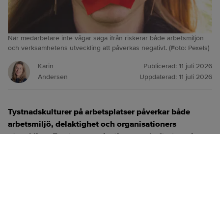
När medarbetare inte vågar säga ifrån riskerar både arbetsmiljön
och verksamhetens utveckling att påverkas negativt. (Foto: Pexels)
Karin
Publicerad:
11 juli 2026
Andersen
Uppdaterad:
11 juli 2026
Tystnadskulturer på arbetsplatser påverkar både
arbetsmiljö, delaktighet och organisationers
utveckling. En stor organisation som haft utmaningar
med detta är Karolinska universitetsjukhuset. Nu görs
ett omtag i chefskulturen med målet att skapa en
miljö där problem lyfts tidigt och missnöje får ta
plats.
ANNONS