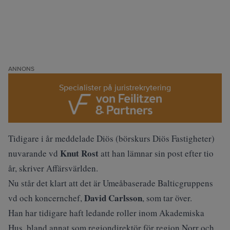
ANNONS
Specialister på juristrekrytering
Tidigare i år meddelade Diös (
börskurs Diös Fastigheter
)
Knut Rost
nuvarande vd
att han lämnar sin post efter tio
år, skriver
Affärsvärlden
.
Nu står det klart att det är
Umeåbaserade Balticgruppens
David Carlsson
vd och koncernchef,
, som tar över.
Han har tidigare haft ledande roller inom Akademiska
Hus, bland annat som regiondirektör för region Norr och