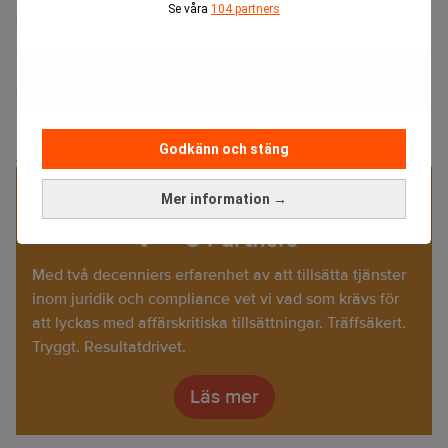
Se våra
104 partners
Diös
Rikard Jansson
Godkänn och stäng
ANNONS
Specialister på juristrekrytering
Mer information →
Med två decenniers erfarenhet av att tillsätta tjänster
inom juridik och compliance vet vi vad som krävs för
att lyckas med affärskritiska tillsättningar. Träffsäkert.
Tryggt. Resultatdrivet.
Läs mer