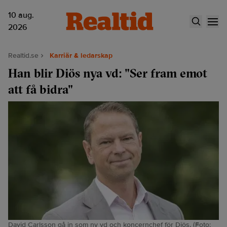
10 aug.
2026
Realtid.se
Karriär & ledarskap
Han blir Diös nya vd: "Ser fram emot
att få bidra"
David Carlsson gå in som ny vd och koncernchef för Diös. (Foto: