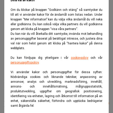
Dina val av kakor
Om du klickar på knappen “Godkänn och stäng” så samtycker du
till att vi använder kakor för de ändamål som listas nedan. Under
knappen “Mer information” kan du välja vilka ändamål du vill neka
eller godkänna. Du kan också välja vilka partners du vill godkänna
genom att klicka på knappen “visa våra partners”.
Du kan när du vill återkalla ditt samtycke, invända mot behandling
av personuppgifter baserat på berättigat intresse, och justera dina
val när som helst genom att klicka på “hantera kakor” på denna
webbplats.
Du kan fördjupa dig ytterligare i vår
cookie-policy
och vår
personuppgiftspolicy
.
Vi använder kakor och personuppgifter för dessa syften:
Nödvändiga cookies och liknande tekniker, anpassning av
Läs mer:
annonser, analys och utveckling, marknadsföring, innehåll,
annons- och innehållsmätning, målgruppsstatistik,
Knut Rost tar plats i Alecta Fastigheters styrelse
produktutveckling, uppgifter om geografisk positionering,
identifiering via enheten, lagring och åtkomst till information på en
Läs mer från Realtid - vårt nyhetsbrev
enhet, säkerställa säkerhet, förhindra och upptäcka bedrägerier
Prenumerera
är kostnadsfritt:
samt åtgärda fel.