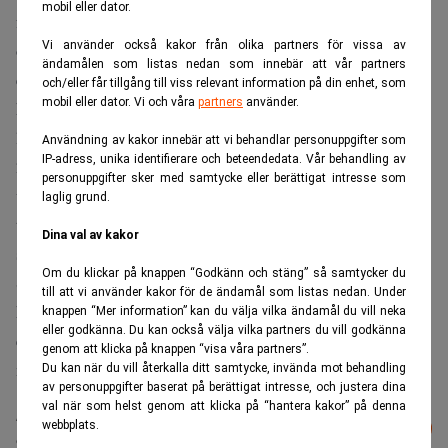
mobil eller dator.
från ledarskap, kommersialisering och att driva
Vi använder också kakor från olika partners för vissa av
organisationsutveckling. Hon har en Master i industriell
ändamålen som listas nedan som innebär att vår partners
ekonomi från Linköpings universitet och startade sin
och/eller får tillgång till viss relevant information på din enhet, som
mobil eller dator. Vi och våra
partners
använder.
karriär på Ericsson 1995. Cecilia de Leeuw hade ett flertal
ledande roller internationellt och i Sverige från 1995-
Användning av kakor innebär att vi behandlar personuppgifter som
IP-adress, unika identifierare och beteendedata. Vår behandling av
2017. Hon kommer närmast från Tietoevry Transform som
personuppgifter sker med samtycke eller berättigat intresse som
vice vd och affärsansvarig för telekom och konsument. I
laglig grund.
tillägg är hon sedan 2019 styrelseledamot i Kambi, och
Dina val av kakor
sedan 2022 i Net Insight.
Om du klickar på knappen “Godkänn och stäng” så samtycker du
Styrelsen har kommit överens med Tim Thurn att han
till att vi använder kakor för de ändamål som listas nedan. Under
kvarstår som vd fram till den 21 december 2022. Tim
knappen “Mer information” kan du välja vilka ändamål du vill neka
eller godkänna. Du kan också välja vilka partners du vill godkänna
erhåller därefter ett avgångsvederlag motsvarande 9
genom att klicka på knappen “visa våra partners”.
månadslöner.
Du kan när du vill återkalla ditt samtycke, invända mot behandling
av personuppgifter baserat på berättigat intresse, och justera dina
val när som helst genom att klicka på “hantera kakor” på denna
Läs mer från Realtid - vårt nyhetsbrev
webbplats.
Prenumerera
är kostnadsfritt: