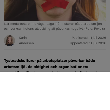
När medarbetare inte vågar säga ifrån riskerar både arbetsmiljön
och verksamhetens utveckling att påverkas negativt. (Foto: Pexels)
Karin
Publicerad:
11 juli 2026
Andersen
Uppdaterad:
11 juli 2026
Tystnadskulturer på arbetsplatser påverkar både
arbetsmiljö, delaktighet och organisationers
utveckling. En stor organisation som haft utmaningar
med detta är Karolinska universitetsjukhuset. Nu görs
ett omtag i chefskulturen med målet att skapa en
miljö där problem lyfts tidigt och missnöje får ta
plats.
ANNONS