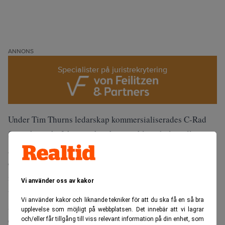
ANNONS
Specialister på juristrekrytering
Under Tim Thurns ledarskap kommersialiserades C-Rad
framgångsrikt från ett tekniskt utvecklingsbolag till en
global ledande aktör inom effektiv och säker avancerad
cancervård. Med Cecilia de Leeuws omfattande
internationella erfarenhet är C-Rad redo för nästa
Vi använder oss av kakor
tillväxtfas med mycket konkurrenskraftiga lösningar,
Vi använder kakor och liknande tekniker för att du ska få en så bra
skriver bolaget i ett pressmeddelande.
upplevelse som möjligt på webbplatsen. Det innebär att vi lagrar
och/eller får tillgång till viss relevant information på din enhet, som
Cecilia de Leeuw har en gedigen internationell erfarenhet