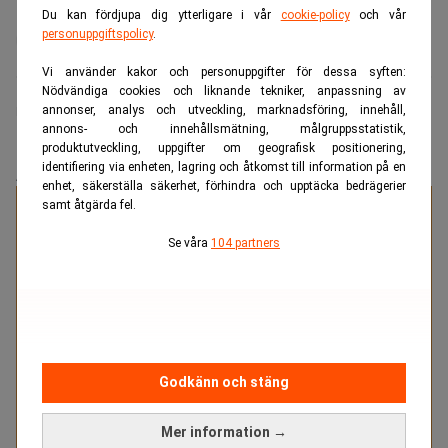
Du kan fördjupa dig ytterligare i vår
cookie-policy
och vår
personuppgiftspolicy
.
C-Rad
Cecilia de Leeuw
Tim Thurn
Vi använder kakor och personuppgifter för dessa syften:
Nödvändiga cookies och liknande tekniker, anpassning av
annonser, analys och utveckling, marknadsföring, innehåll,
Finwire
annons- och innehållsmätning, målgruppsstatistik,
produktutveckling, uppgifter om geografisk positionering,
identifiering via enheten, lagring och åtkomst till information på en
ANNONS
enhet, säkerställa säkerhet, förhindra och upptäcka bedrägerier
samt åtgärda fel.
Specialister på juristrekrytering
Se våra
104 partners
Med två decenniers erfarenhet av att tillsätta tjänster
inom juridik och compliance vet vi vad som krävs för
att lyckas med affärskritiska tillsättningar. Träffsäkert.
Tryggt. Resultatdrivet.
Godkänn och stäng
Läs mer
Mer information →