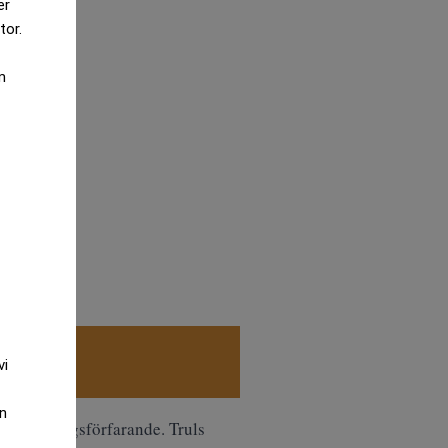
er
tor.
m
vi
an
rekryteringsförfarande. Truls