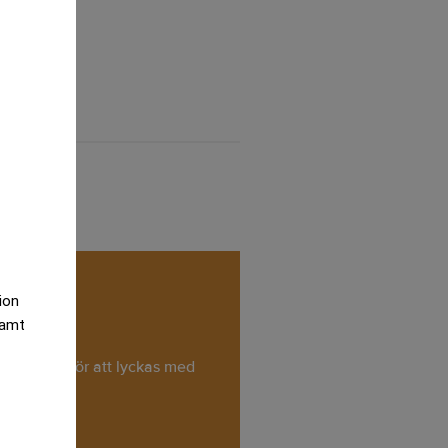
tion
samt
 som krävs för att lyckas med