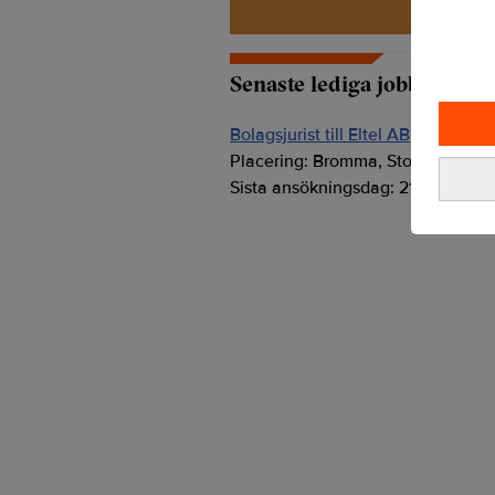
Senaste lediga jobben
Bolagsjurist till Eltel AB
Placering:
Bromma, Stockholm
Sista ansökningsdag:
21/08/2026