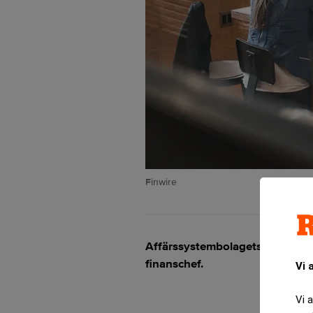
Finwire
Affärssystembolagets 24Sevenoff
finanschef.
Vi 
Vi 