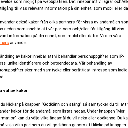
levelse som möjligt på webbplatsen. Det innebär att vi lagrar och/ell
tillgång till viss relevant information på din enhet, som mobil eller da
använder också kakor från olika partners för vissa av ändamålen so
as nedan som innebär att vår partners och/eller får tillgång till viss
evant information på din enhet, som mobil eller dator. Vi och våra
tners
använder.
ändning av kakor innebär att vi behandlar personuppgifter som IP-
ess, unika identifierare och beteendedata. Vår behandling av
sonuppgifter sker med samtycke eller berättigat intresse som laglig
nd.
a val av kakor
Specialister på juristrekrytering
du klickar på knappen “Godkänn och stäng” så samtycker du till att 
änder kakor för de ändamål som listas nedan. Under knappen “Mer
ormation” kan du välja vilka ändamål du vill neka eller godkänna. Du k
ka andra utmaningar inom koncernen. Bolaget kommer inleda ett 
så välja vilka partners du vill godkänna genom att klicka på knappen