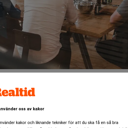
ices finanschef Truls Kristian Hauger har bett styrelse och
använder oss av kakor
ANNONS
använder kakor och liknande tekniker för att du ska få en så bra