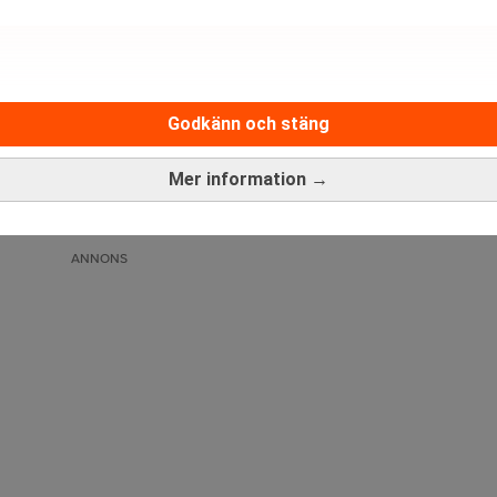
Godkänn och stäng
Medarbetare inom Intern styrni
Sista ansökningsdag:
13/06/
Mer information →
ANNONS