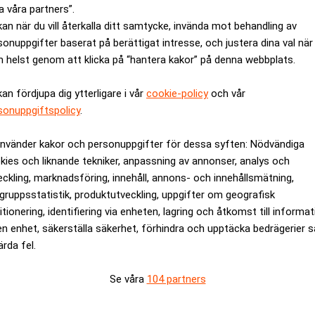
nschef tills en ersättare är på plats, framgår det av ett utskick.
a våra partners”.
kan när du vill återkalla ditt samtycke, invända mot behandling av
rev är kostnadsfritt:
Prenumerera
sonuppgifter baserat på berättigat intresse, och justera dina val när
 helst genom att klicka på “hantera kakor” på denna webbplats.
Truls Kristian Hauger
kan fördjupa dig ytterligare i vår
cookie-policy
och vår
sonuppgiftspolicy
.
använder kakor och personuppgifter för dessa syften: Nödvändiga
kies och liknande tekniker, anpassning av annonser, analys och
eckling, marknadsföring, innehåll, annons- och innehållsmätning,
gruppsstatistik, produktutveckling, uppgifter om geografisk
itionering, identifiering via enheten, lagring och åtkomst till informa
Specialister på juristrekrytering
en enhet, säkerställa säkerhet, förhindra och upptäcka bedrägerier 
ärda fel.
av att tillsätta tjänster inom juridik och compliance vet vi vad
räffsäkert. Tryggt. Resultatdrivet.
Se våra
104 partners
Läs mer