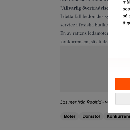
mål
”Allvarlig överträdelse”
pos
I detta fall bedömdes syftet med 
på 
åtg
service i fysiska butiker.
En av rättens ledamöter var dock sk
konkurrensen, så att det inte kan 
Läs mer från Realtid - vårt nyhetsb
Böter
Domstol
Konkurren