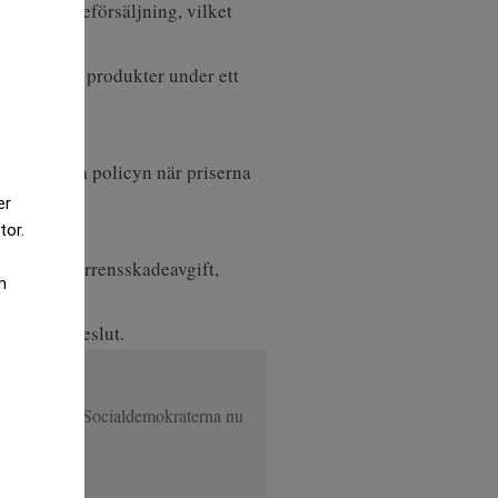
r vid onlineförsäljning, vilket
 företagets produkter under ett
m att följa policyn när priserna
er
tor.
nor i konkurrensskadeavgift,
m
sverkets beslut.
tt
va, efterlyser Socialdemokraterna nu