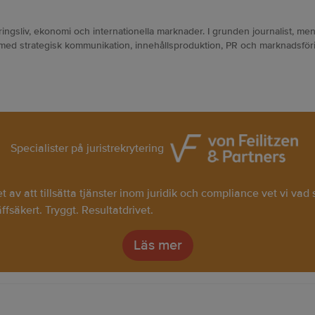
ngsliv, ekonomi och internationella marknader. I grunden journalist, men
 med strategisk kommunikation, innehållsproduktion, PR och marknadsföri
Specialister på juristrekrytering
av att tillsätta tjänster inom juridik och compliance vet vi vad
räffsäkert. Tryggt. Resultatdrivet.
Läs mer