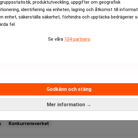
gruppsstatistik, produktutveckling, uppgifter om geografisk
itionering, identifiering via enheten, lagring och åtkomst till informa
prispolicyn vara att begränsa priskonkurrensen, utan att detta v
en enhet, säkerställa säkerhet, förhindra och upptäcka bedrägerier 
ärda fel.
iljaktig och ansåg att Tapwell lyckats skapa ett rimligt tvivel o
Se våra
104 partners
betraktas som en syftesöverträdelse.​
Millennium-haveriet kan leda till böter – l
Arbetsmiljöverket slår fast att införandet av Millennium på
stress och psykisk ohälsa hos läkare.
Godkänn och stäng
Mer information →
rev är kostnadsfritt:
Prenumerera
s
Konkurrensverket