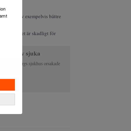
tion
ägdes upp av exempelvis bättre
samt
m att avtalet är skadligt för
äkare blev sjuka
 Södra Älvsborgs sjukhus orsakade