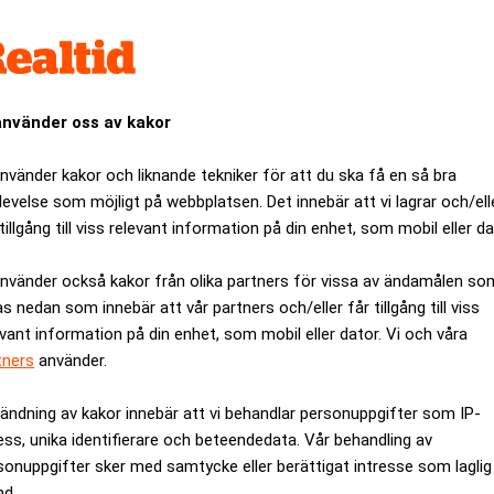
et begränsat två återförsäljares möjligheter att själva sätta prise
gen
,
uppger Dagens Juridik
.
ll en prispolicy som innebar att återförsäljarna inte fick sälja
ng och prissättning online.
använder oss av kakor
gre böter – Advokatsamfundet skärper tillsynen. Realtid
vervakade Tapwell återförsäljarnas prissättning och uppmanade de
använder kakor och liknande tekniker för att du ska få en så bra
levelse som möjligt på webbplatsen. Det innebär att vi lagrar och/ell
tillgång till viss relevant information på din enhet, som mobil eller da
 i december 2023 att företaget skulle betala 16,9 miljoner kro
använder också kakor från olika partners för vissa av ändamålen so
de om
.​
as nedan som innebär att vår partners och/eller får tillgång till viss
 Patent- och marknadsdomstolen, som nu har fastställt Konkurren
evant information på din enhet, som mobil eller dator. Vi och våra
tners
använder.
S kräver betydligt hårdare straff för ekobro
Med kraftfullare rubriceringar för ekobrott, synnerligen gro
ändning av kakor innebär att vi behandlar personuppgifter som IP-
en skärpt lagstiftning.
ess, unika identifierare och beteendedata. Vår behandling av
sonuppgifter sker med samtycke eller berättigat intresse som laglig
nd.