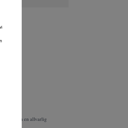
vi
an
 kan utgöra en allvarlig