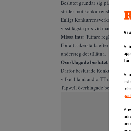
Beslutet grundar sig på att företag
strider mot konkurrenslagstiftnin
Enligt Konkurrensverket hade Tapwe
visst lägsta pris vid marknadsföri
Vi 
Missa inte:
Tuffare regler och hö
För att säkerställa efterlevnad ö
Vi 
understeg det tillåtna.
upp
får 
Överklagade beslutet
Därför beslutade Konkurrensverket
Vi 
vilket bland andra TT
rapportera
list
Tapwell överklagade beslutet till
rel
par
Anv
adr
per
gru