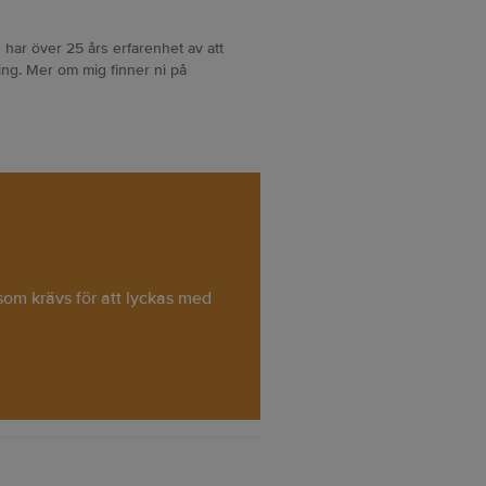
 har över 25 års erfarenhet av att
ng. Mer om mig finner ni på
 som krävs för att lyckas med