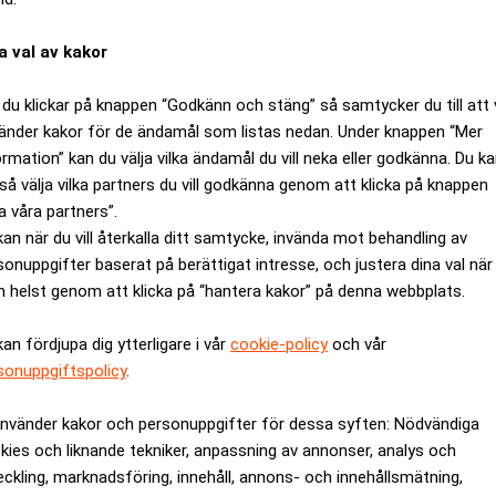
a val av kakor
ANNONS
du klickar på knappen “Godkänn och stäng” så samtycker du till att 
änder kakor för de ändamål som listas nedan. Under knappen “Mer
ormation” kan du välja vilka ändamål du vill neka eller godkänna. Du k
så välja vilka partners du vill godkänna genom att klicka på knappen
a våra partners”.
kan när du vill återkalla ditt samtycke, invända mot behandling av
sonuppgifter baserat på berättigat intresse, och justera dina val när
 helst genom att klicka på “hantera kakor” på denna webbplats.
kan fördjupa dig ytterligare i vår
cookie-policy
och vår
sonuppgiftspolicy
.
använder kakor och personuppgifter för dessa syften: Nödvändiga
kies och liknande tekniker, anpassning av annonser, analys och
tällande av minimipriser mellan leverantörer och återförsäljare
eckling, marknadsföring, innehåll, annons- och innehållsmätning,
a.