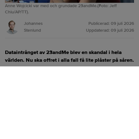
Anne Wojcicki var med och grundade 23andMe.(Foto: Jeff
Chiu/AP/TT).
Johannes
Publicerad:
09 juli 2026
Stenlund
Uppdaterad:
09 juli 2026
Dataintrånget av 23andMe blev en skandal i hela
världen. Nu ska offret i alla fall få lite plåster på såren.
ANNONS