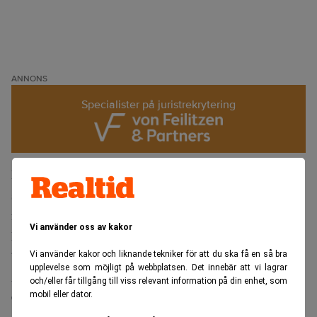
ANNONS
Specialister på juristrekrytering
I dag lanseras den nya advokatbyrån Cirio med särskild
spetskompetens inom progressiva områden som
förnyelsebar energi, life science och digitalisering.
Vi använder oss av kakor
Byrån har sitt kontor på Mäster Samuelsgatan 20 och
består av 125 medarbetare som tidigare arbetade vid
Vi använder kakor och liknande tekniker för att du ska få en så bra
upplevelse som möjligt på webbplatsen. Det innebär att vi lagrar
Advokatfirman Lindahl i Stockholm.
och/eller får tillgång till viss relevant information på din enhet, som
mobil eller dator.
Cirio skriver i ett pressmeddelande att man inte bara vill