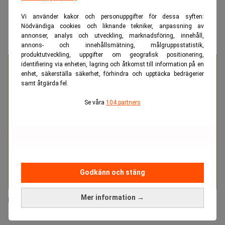
Rakel Lennartsson
Vi använder kakor och personuppgifter för dessa syften:
Nödvändiga cookies och liknande tekniker, anpassning av
annonser, analys och utveckling, marknadsföring, innehåll,
annons- och innehållsmätning, målgruppsstatistik,
ANNONS
produktutveckling, uppgifter om geografisk positionering,
identifiering via enheten, lagring och åtkomst till information på en
Specialister på juristrekrytering
enhet, säkerställa säkerhet, förhindra och upptäcka bedrägerier
samt åtgärda fel.
Se våra
104 partners
Med två decenniers erfarenhet av att tillsätta tjänster
inom juridik och compliance vet vi vad som krävs för
att lyckas med affärskritiska tillsättningar. Träffsäkert.
Tryggt. Resultatdrivet.
Läs mer
Godkänn och stäng
Mer information →
Senaste lediga jobben