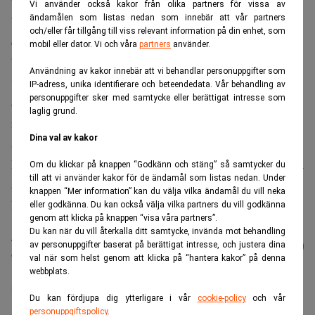
vara en juridisk rådgivare av högsta kvalitet utan också en
Vi använder också kakor från olika partners för vissa av
ändamålen som listas nedan som innebär att vår partners
betrodd långsiktig affärspartner. “För att kunna leverera
och/eller får tillgång till viss relevant information på din enhet, som
det är en av våra viktigaste uppgifter att skapa en
mobil eller dator. Vi och våra
partners
använder.
branschledande arbetsmiljö för våra medarbetare utifrån
Användning av kakor innebär att vi behandlar personuppgifter som
vad morgondagens talanger efterfrågar.”
IP-adress, unika identifierare och beteendedata. Vår behandling av
personuppgifter sker med samtycke eller berättigat intresse som
– Vi vill vara ledande i utvecklingen av nya tankesätt och
laglig grund.
ny kunskap kring hur spelreglerna i samhället påverkas av
Dina val av kakor
att många områden är föremål för disruptiv förändring.
Det är så vi ska leverera ett särskiljande värde till dem som
Om du klickar på knappen “Godkänn och stäng” så samtycker du
till att vi använder kakor för de ändamål som listas nedan. Under
är viktigast för oss: våra klienter och våra talanger, säger
knappen “Mer information” kan du välja vilka ändamål du vill neka
David Frydlinger, Managing Partner för Cirio.
eller godkänna. Du kan också välja vilka partners du vill godkänna
genom att klicka på knappen “visa våra partners”.
Du kan när du vill återkalla ditt samtycke, invända mot behandling
Läs mer från Realtid - vårt nyhetsbrev
av personuppgifter baserat på berättigat intresse, och justera dina
Prenumerera
är kostnadsfritt:
val när som helst genom att klicka på “hantera kakor” på denna
webbplats.
Advokatfirman Lindahl
Du kan fördjupa dig ytterligare i vår
cookie-policy
och vår
personuppgiftspolicy
.