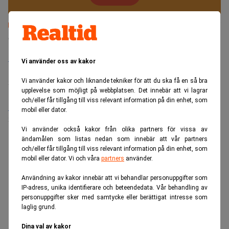
Senaste lediga jobben
Bolagsjurist till Eltel AB
Vi använder oss av kakor
Placering:
Bromma, Stockholm
Vi använder kakor och liknande tekniker för att du ska få en så bra
Sista ansökningsdag:
21/08/2026
upplevelse som möjligt på webbplatsen. Det innebär att vi lagrar
och/eller får tillgång till viss relevant information på din enhet, som
Medarbetare inom Intern styrning och kontroll till Alecta
mobil eller dator.
Sista ansökningsdag:
13/06/2026
Vi använder också kakor från olika partners för vissa av
ändamålen som listas nedan som innebär att vår partners
och/eller får tillgång till viss relevant information på din enhet, som
ANNONS
mobil eller dator. Vi och våra
partners
använder.
Användning av kakor innebär att vi behandlar personuppgifter som
IP-adress, unika identifierare och beteendedata. Vår behandling av
personuppgifter sker med samtycke eller berättigat intresse som
laglig grund.
Dina val av kakor