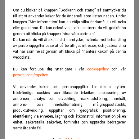
Om du klickar på knappen “Godkänn och stäng” så samtycker du
till att vi använder kakor för de ändamål som listas nedan. Under
knappen “Mer information” kan du välja vilka ändamål du vill neka
eller godkänna. Du kan också välja vilka partners du vill godkänna
genom att klicka på knappen “visa våra partners”.
Du kan när du vill återkalla ditt samtycke, invända mot behandling
av personuppgifter baserat på berättigat intresse, och justera dina
val när som helst genom att klicka på “hantera kakor” på denna
webbplats.
Du kan fördjupa dig ytterligare i vår
cookie-policy
och vår
Realtid.se
Juridik
personuppgiftspolicy
.
Vinge tappar mark – Mannheimer
Vi använder kakor och personuppgifter för dessa syften:
Swartling drar ifrån
Nödvändiga cookies och liknande tekniker, anpassning av
annonser, analys och utveckling, marknadsföring, innehåll,
annons- och innehållsmätning, målgruppsstatistik,
produktutveckling, uppgifter om geografisk positionering,
identifiering via enheten, lagring och åtkomst till information på en
enhet, säkerställa säkerhet, förhindra och upptäcka bedrägerier
samt åtgärda fel.