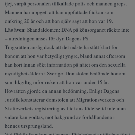
tjej, varpå personalen tillkallade polis och mannen greps.
Mannen har uppgett att han uppfattade flickan som
omkring 20 år och att hon själv sagt att hon var 19.
Läs även:
Skandaldomen: DNA på könsorganet räckte inte
– utredningen anses för dyr. Dagens PS
Tingsrätten ansåg dock att det måste ha stått klart för
honom att hon var betydligt yngre, bland annat eftersom
han kort innan sökt information på nätet om den sexuella
myndighetsåldern i Sverige. Domstolen bedömde honom
som likgiltig inför risken att hon var under 15 år.
Hovrätten gjorde en annan bedömning. Enligt
Dagens
Juridik
konstaterar domstolen att Migrationsverkets och
Skatteverkets registrering av flickans födelsetid inte utan
vidare kan godtas, mot bakgrund av förhållandena i
hennes ursprungsland.
Vid förhör framkom att hennes födelsebevis utfärdats först