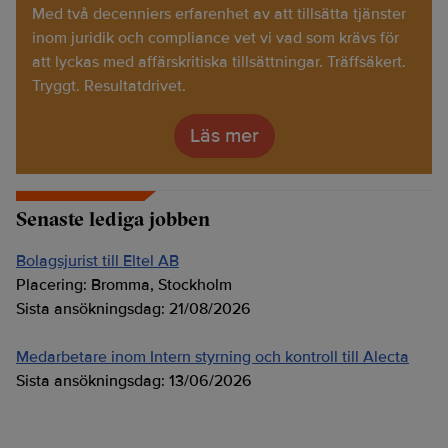
Med två decenniers erfarenhet av att tillsätta tjänster
inom juridik och compliance vet vi vad som krävs för
att lyckas med affärskritiska tillsättningar. Träffsäkert.
Tryggt. Resultatdrivet.
Läs mer
Senaste lediga jobben
Bolagsjurist till Eltel AB
Placering:
Bromma, Stockholm
Sista ansökningsdag:
21/08/2026
Medarbetare inom Intern styrning och kontroll till Alecta
Sista ansökningsdag:
13/06/2026