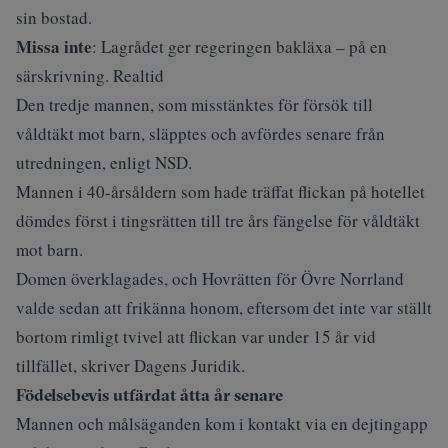
sin bostad.
Missa inte
:
Lagrådet ger regeringen bakläxa – på en
särskrivning. Realtid
Den tredje mannen, som misstänktes för försök till
våldtäkt mot barn, släpptes och avfördes senare från
utredningen, enligt
NSD
.
Mannen i 40-årsåldern som hade träffat flickan på hotellet
dömdes först i tingsrätten till tre års fängelse för våldtäkt
mot barn.
Domen överklagades, och Hovrätten för Övre Norrland
valde sedan att frikänna honom, eftersom det inte var ställt
bortom rimligt tvivel att flickan var under 15 år vid
tillfället, skriver
Dagens Juridik
.
Födelsebevis utfärdat åtta år senare
Mannen och målsäganden kom i kontakt via en dejtingapp