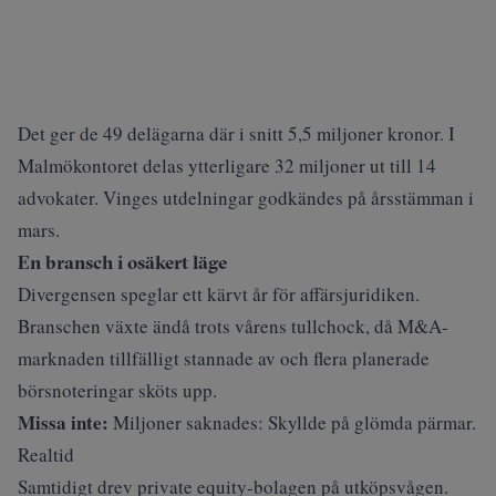
Det ger de 49 delägarna där i snitt 5,5 miljoner kronor. I
Malmökontoret delas ytterligare 32 miljoner ut till 14
advokater. Vinges utdelningar godkändes på årsstämman i
mars.
En bransch i osäkert läge
Divergensen speglar ett kärvt år för affärsjuridiken.
Branschen
växte ändå
trots vårens tullchock, då M&A-
marknaden tillfälligt stannade av och flera planerade
börsnoteringar sköts upp.
Missa inte:
Miljoner saknades: Skyllde på glömda pärmar.
Realtid
Samtidigt drev private equity-bolagen på utköpsvågen.