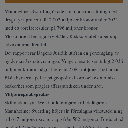
Mannheimer Swartling ökade sin totala omsättning med
drygt fyra procent till 2 002 miljoner kronor under 2025,
med ett rörelseresultat på 796 miljoner kronor.
Missa inte:
Hemliga kryphålet: Riskkapitalet köper upp
advokaterna. Realtid
Det
rapporterar Dagens Juridik
utifrån en genomgång av
byråernas årsredovisningar. Vinge omsatte samtidigt 2 036
miljoner kronor, något lägre än 2 083 miljoner året innan.
Båda byråerna pekar på geopolitisk oro och ekonomisk
osäkerhet som präglat affärsjuridiken under året.
Miljonregnet spretar
Skillnaden syns även i utdelningarna till delägarna.
Mannheimer Swartling höjer sin föreslagna vinstutdelning
till 617 miljoner kronor, upp från 582 miljoner. Fördelat på
byråns 92 delägare motsvarar det i snitt 6,8 miljoner