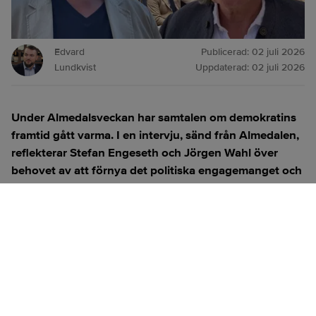
Edvard
Publicerad:
02 juli 2026
Lundkvist
Uppdaterad:
02 juli 2026
Under Almedalsveckan har samtalen om demokratins
framtid gått varma. I en intervju, sänd från Almedalen,
reflekterar Stefan Engeseth och Jörgen Wahl över
behovet av att förnya det politiska engagemanget och
hur modern teknik kan användas för att överbrygga
klyftan mellan medborgare och beslutsfattare.
Titta på
videosidan
för en ren videoupplevelse.
ANNONS