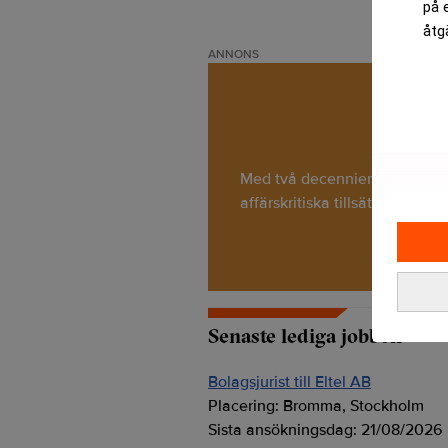
på 
åtg
ANNONS
Med två decenniers erfarenhet 
affärskritiska tillsättningar. T
Senaste lediga jobben
Bolagsjurist till Eltel AB
Placering:
Bromma, Stockholm
Sista ansökningsdag:
21/08/2026