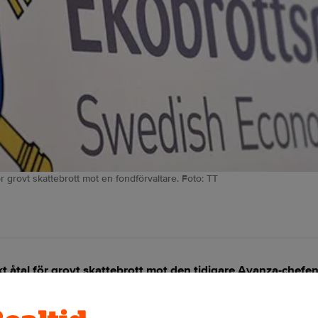
 grovt skattebrott mot en fondförvaltare. Foto: TT
 åtal för grovt skattebrott mot den tidigare Avanza-chefen
s.
ANNONS