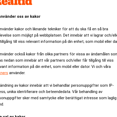
använder oss av kakor
använder kakor och liknande tekniker för att du ska få en så bra
levelse som möjligt på webbplatsen. Det innebär att vi lagrar och/ell
tillgång till viss relevant information på din enhet, som mobil eller da
använder också kakor från olika partners för vissa av ändamålen so
as nedan som innebär att vår partners och/eller får tillgång till viss
evant information på din enhet, som mobil eller dator. Vi och våra
tners
använder.
ändning av kakor innebär att vi behandlar personuppgifter som IP-
ess, unika identifierare och beteendedata. Vår behandling av
sonuppgifter sker med samtycke eller berättigat intresse som laglig
Specialister på juristrekrytering
nd.
a val av kakor