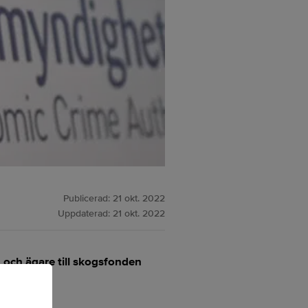
Publicerad:
21 okt. 2022
Uppdaterad:
21 okt. 2022
 och ägare till skogsfonden