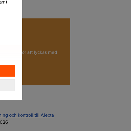
samt
 som krävs för att lyckas med
ng och kontroll till Alecta
2026