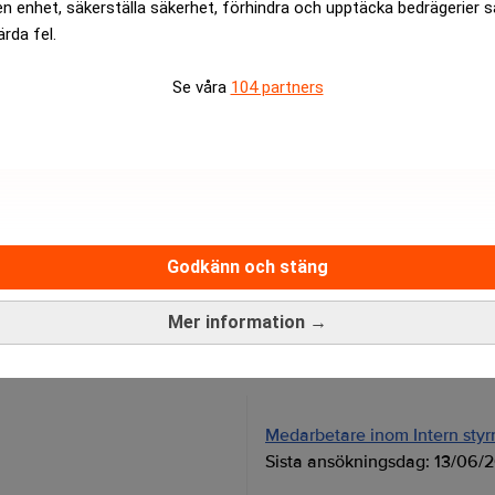
en enhet, säkerställa säkerhet, förhindra och upptäcka bedrägerier 
ärda fel.
Se våra
104 partners
Specialister på juristrekrytering
av att tillsätta tjänster inom juridik och compliance vet vi vad
räffsäkert. Tryggt. Resultatdrivet.
Godkänn och stäng
Läs mer
Mer information →
Medarbetare inom Intern styrni
Sista ansökningsdag:
13/06/