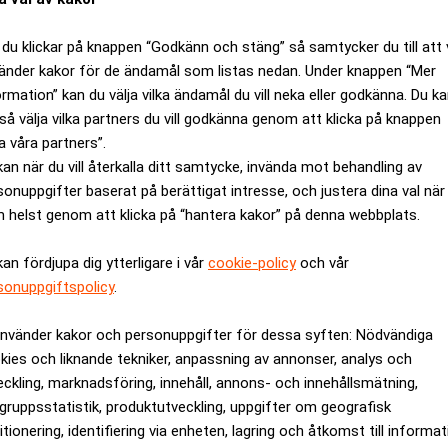
 annat köpt en privat segelbåt för 2,5 miljoner kronor men lät s
 Marcus Jibréus hävdar att båtköpet var ett legitimt sätt att m
du klickar på knappen “Godkänn och stäng” så samtycker du till att 
änder kakor för de ändamål som listas nedan. Under knappen “Mer
nskning mot fondförvaltaren. Det kom då fram att konsumtion, b
ormation” kan du välja vilka ändamål du vill neka eller godkänna. Du k
så välja vilka partners du vill godkänna genom att klicka på knappen
v utländska bolag. Detta ledde till att Marcus Jibréus upptaxera
a våra partners”.
ha använt delar av Skatteverkets utredning som underlag för åt
kan när du vill återkalla ditt samtycke, invända mot behandling av
fet bli fängelse plus drygt en miljon kronor i straffavgift.
sonuppgifter baserat på berättigat intresse, och justera dina val när
ande jag kommer att göra i rätten. Men utgår man från det und
 helst genom att klicka på “hantera kakor” på denna webbplats.
ethammar till Dagens Industri, Di.
kan fördjupa dig ytterligare i vår
cookie-policy
och vår
 Jibréus, som hittills inte lämnat någon kommentar.
sonuppgiftspolicy
.
rev är kostnadsfritt:
Prenumerera
använder kakor och personuppgifter för dessa syften: Nödvändiga
kies och liknande tekniker, anpassning av annonser, analys och
en
J&O Forest Fund
Marcus Jibréus
skattebrott
eckling, marknadsföring, innehåll, annons- och innehållsmätning,
gruppsstatistik, produktutveckling, uppgifter om geografisk
itionering, identifiering via enheten, lagring och åtkomst till informa