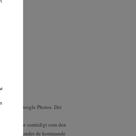
m
vi
an
 Gmail och Google Photos. Det
öppna frågor samtidigt som den
bs-användare under de kommande