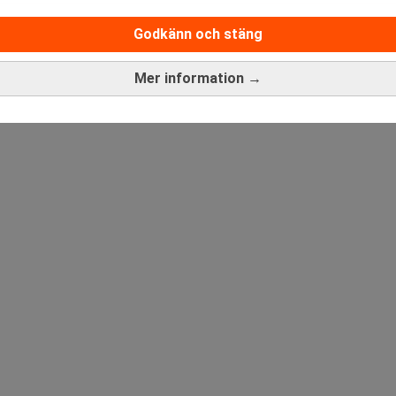
Sista ansökningsdag:
13/06/
Godkänn och stäng
Mer information →
ANNONS