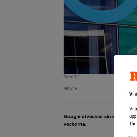
Foto: TT
Finwire
Vi 
Vi 
Google utvecklar sin sökmotor
upp
får 
veckorna.