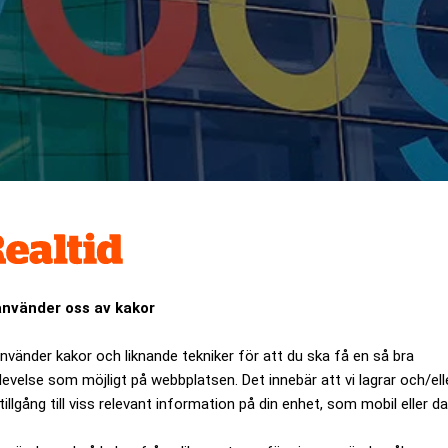
använder oss av kakor
använder kakor och liknande tekniker för att du ska få en så bra
 med en satsning på AI. Lanseringen av produkten i USA 
levelse som möjligt på webbplatsen. Det innebär att vi lagrar och/ell
tillgång till viss relevant information på din enhet, som mobil eller da
ANNONS