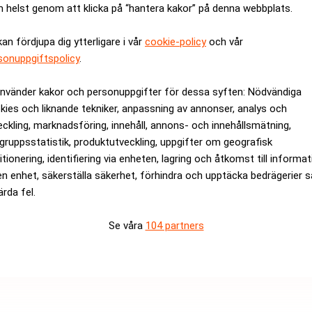
 helst genom att klicka på “hantera kakor” på denna webbplats.
dare i USA kommer de att få åtkomst till SGE under de närmaste
kan fördjupa dig ytterligare i vår
cookie-policy
och vår
n också sin första vikbara mobil, Pixel Fold, samt en ny Pixel 7
sonuppgiftspolicy
.
 aktien steg 4 procent efter att den var över.
använder kakor och personuppgifter för dessa syften: Nödvändiga
rev är kostnadsfritt:
Prenumerera
kies och liknande tekniker, anpassning av annonser, analys och
eckling, marknadsföring, innehåll, annons- och innehållsmätning,
gruppsstatistik, produktutveckling, uppgifter om geografisk
itionering, identifiering via enheten, lagring och åtkomst till informa
en enhet, säkerställa säkerhet, förhindra och upptäcka bedrägerier 
ärda fel.
Se våra
104 partners
Medarbetare inom Intern styrni