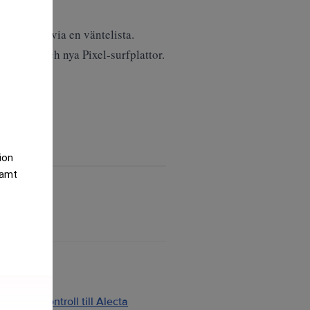
 veckorna via en väntelista.
a-mobil och nya Pixel-surfplattor.
tion
samt
ng och kontroll till Alecta