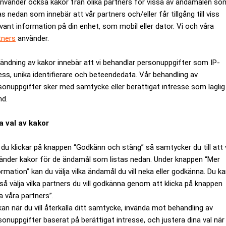
använder också kakor från olika partners för vissa av ändamålen so
as nedan som innebär att vår partners och/eller får tillgång till viss
evant information på din enhet, som mobil eller dator. Vi och våra
tners
använder.
ändning av kakor innebär att vi behandlar personuppgifter som IP-
ess, unika identifierare och beteendedata. Vår behandling av
sonuppgifter sker med samtycke eller berättigat intresse som laglig
nd.
a val av kakor
du klickar på knappen “Godkänn och stäng” så samtycker du till att 
änder kakor för de ändamål som listas nedan. Under knappen “Mer
ormation” kan du välja vilka ändamål du vill neka eller godkänna. Du k
iciell intelligens, AI, i sin sökmotor samt andra produkter som
så välja vilka partners du vill godkänna genom att klicka på knappen
ga utvecklarkonferens I/O, rapporterar amerikanska medier.
a våra partners”.
ch Generative Experience, SGE, kommer att kunna ge svar på 
kan när du vill återkalla ditt samtycke, invända mot behandling av
sonuppgifter baserat på berättigat intresse, och justera dina val när
med länkar till hemsidor. Produkten uppges bli åtkomlig för La