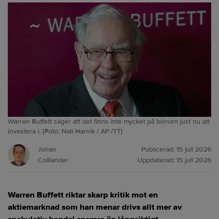
Warren Buffett säger att det finns inte mycket på börsen just nu att
investera i. (Foto: Nati Harnik / AP /TT)
Johan
Publicerad:
15 juli 2026
Colliander
Uppdaterad:
15 juli 2026
Warren Buffett riktar skarp kritik mot en
aktiemarknad som han menar drivs allt mer av