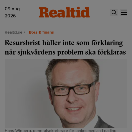
09 aug.
2026
Realtid.se
Börs & finans
Resursbrist håller inte som förklaring
när sjukvårdens problem ska förklaras
Hans Winberg, generalsekreterare för tankesmedjan Leading