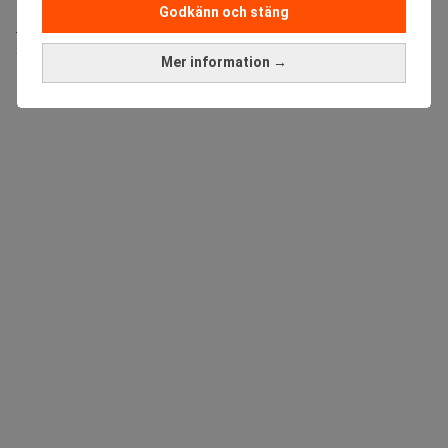
Godkänn och stäng
Medarbetare inom Intern styrning och kontroll till Alecta
Sista ansökningsdag:
13/06/2026
Mer information →