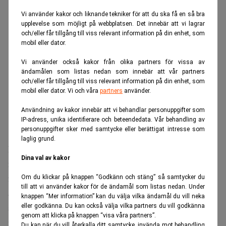
Vi använder kakor och liknande tekniker för att du ska få en så bra
upplevelse som möjligt på webbplatsen. Det innebär att vi lagrar
och/eller får tillgång till viss relevant information på din enhet, som
mobil eller dator.
Vi använder också kakor från olika partners för vissa av
ändamålen som listas nedan som innebär att vår partners
och/eller får tillgång till viss relevant information på din enhet, som
mobil eller dator. Vi och våra
partners
använder.
Användning av kakor innebär att vi behandlar personuppgifter som
IP-adress, unika identifierare och beteendedata. Vår behandling av
personuppgifter sker med samtycke eller berättigat intresse som
laglig grund.
I stället skänks aktier för närmare 6 miljarder dollar,
Dina val av kakor
motsvarande omkring 60 miljarder kronor, till fyra
familjeanknutna stiftelser.
Reuters
kopplar beslutet till
Om du klickar på knappen “Godkänn och stäng” så samtycker du
till att vi använder kakor för de ändamål som listas nedan. Under
avslöjandena om Bill Gates kontakter med den dömde
knappen “Mer information” kan du välja vilka ändamål du vill neka
sexförbrytaren Jeffrey Epstein, ett motiv som Buffett själv
eller godkänna. Du kan också välja vilka partners du vill godkänna
genom att klicka på knappen “visa våra partners”.
inte nämner.
Du kan när du vill återkalla ditt samtycke, invända mot behandling