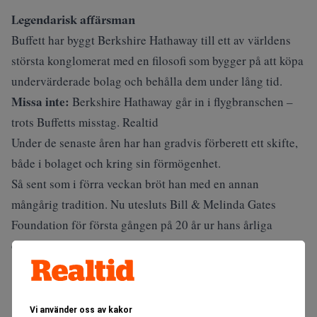
Legendarisk affärsman
Buffett har byggt Berkshire Hathaway till ett av världens
största konglomerat med en filosofi som bygger på att köpa
undervärderade bolag och behålla dem under lång tid.
Missa inte:
Berkshire Hathaway går in i flygbranschen –
trots Buffetts misstag. Realtid
Under de
senaste åren
har han gradvis förberett ett skifte,
både i bolaget och kring sin förmögenhet.
Så sent som i förra veckan bröt han med en annan
mångårig tradition. Nu
utesluts
Bill & Melinda Gates
Foundation för första gången på 20 år ur hans årliga
donation av Berkshire-aktier.
ANNONS
Vi använder oss av kakor