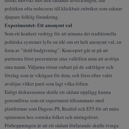
direkt motvikt mot den rådande utvecklingen, där
politiken ofta reduceras till klickbait-rubriker som saknar
djupare folklig förankring.
Experimentet: Ett anonymt val
Som ett konkret verktyg för att utmana det traditionella
politiska systemet lyfts en idé om ett helt anonymt val, en
form av ”dold budgivning”. Konceptet går ut på att
partierna först presenterar sina vallöften utan att avslöja
sina namn. Väljarna röstar enbart på de sakfrågor och
förslag som är viktigast för dem, och först efter valet
avslöjas vilket parti som lagt vilka löften.
Enligt diskussionen skulle ett sådant upplägg kunna
genomföras som ett experiment tillsammans med
plattformar som Dagens PS, Realtid och E55 för att mäta
opinionen hos svenska folket och näringslivet.
Förhoppningen är att ett sådant förfarande skulle tvinga