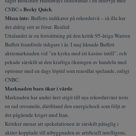
säger Berkshire Hathaways ordförande i en intervju med
Becky Quick
CNBC:s
.
Missa inte:
Buffetts indikator på rekordnivå – så illa har
det aldrig sett ut förut. Realtid
Uttalandet är en fortsättning på den kritik 95-åriga Warren
Buffett framförde tidigare i år. I maj liknade Buffett
aktiemarknaden vid ”en kyrka med ett kasino intill”, och
pekade särskilt ut den kraftiga ökningen av handeln med
optioner med en dags löptid som renodlat spelande, enligt
CNBC
.
Marknaden bara ökar i värde
Marknaden har under året stigit till nya rekordnivåer trots
en rad orosmoln, däribland den energichock som följt av
det pågående kriget med Iran.
Kritiker menar att spekulationen är särskilt påtaglig i
aktier kopplade till utbyggnaden av artificiell intelligens,