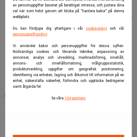
av personuppgifter baserat på berättigat intresse, och justera dina
val när som helst genom att klicka på “hantera kakor” på denna
Läs mer från Realtid - vårt nyhetsbrev
Prenumerera
webbplats.
är kostnadsfritt:
Du kan fördjupa dig ytterligare i vår
cookie-policy
och vår
personuppgiftspolicy
.
Berkshire Hathaway
Börsen
Warren Buffett
Vi använder kakor och personuppgifter för dessa syften:
Nödvändiga cookies och liknande tekniker, anpassning av
annonser, analys och utveckling, marknadsföring, innehåll,
Johan Colliander
annons- och innehållsmätning, målgruppsstatistik,
Mångårig ekonomijournalist. Tidigare på
produktutveckling, uppgifter om geografisk positionering,
Fastighetsvärlden, Fri Köpenskap, Food Supply.
identifiering via enheten, lagring och åtkomst till information på en
enhet, säkerställa säkerhet, förhindra och upptäcka bedrägerier
samt åtgärda fel.
Se våra
104 partners
Senaste lediga jobben
Bolagsjurist till Eltel AB
Placering:
Bromma, Stockholm
Sista ansökningsdag:
21/08/2026