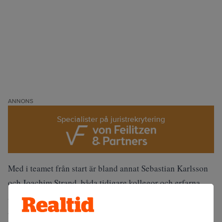
ANNONS
Specialister på juristrekrytering
Med i teamet från start är bland annat Sebastian Karlsson
och Joachim Strand, båda tidigare kollegor och erfarna
advokater, samt Svante Hultqvist. Och fler nya medarbetare
är på väg in. Över tid är tanken att ytterligare specialisera