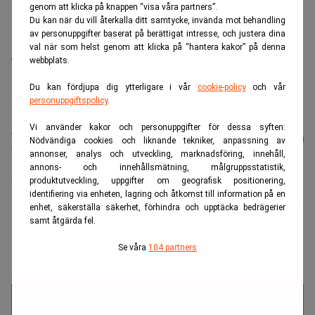
genom att klicka på knappen “visa våra partners”.
ny typ av firma tillsammans med teamet på RE:FI STHLM.
Du kan när du vill återkalla ditt samtycke, invända mot behandling
av personuppgifter baserat på berättigat intresse, och justera dina
Det här kommer att bli väldigt kul, säger Johan Lundberg i
val när som helst genom att klicka på “hantera kakor” på denna
en skriftlig kommentar.
webbplats.
Du kan fördjupa dig ytterligare i vår
cookie-policy
och vår
personuppgiftspolicy
.
Vi använder kakor och personuppgifter för dessa syften:
Läs mer från Realtid - vårt nyhetsbrev
Prenumerera
Nödvändiga cookies och liknande tekniker, anpassning av
är kostnadsfritt:
annonser, analys och utveckling, marknadsföring, innehåll,
annons- och innehållsmätning, målgruppsstatistik,
produktutveckling, uppgifter om geografisk positionering,
Advokatbyrå
Advokatfirman Cederquist
identifiering via enheten, lagring och åtkomst till information på en
enhet, säkerställa säkerhet, förhindra och upptäcka bedrägerier
samt åtgärda fel.
Realtid.se
Se våra
104 partners
ANNONS
Specialister på juristrekrytering