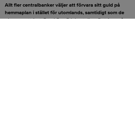
Allt fler centralbanker väljer att förvara sitt guld på
hemmaplan i stället för utomlands, samtidigt som de
planerar att fortsätta köpa ädelmetallen. Det framgår
av World Gold Councils årliga undersökning av
centralbankernas guldreserver.
ANNONS