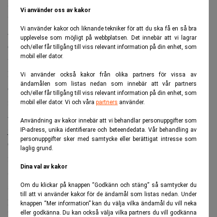
samt bredda till närliggande finansrättsliga områden och
Vi använder oss av kakor
växa. Det framgår av ett pressmeddelande.
Vi använder kakor och liknande tekniker för att du ska få en så bra
Johan Lundberg har de senaste åren uppmärksammats av
upplevelse som möjligt på webbplatsen. Det innebär att vi lagrar
det rankinginstitutet Chambers Europe där han 2024 är
och/eller får tillgång till viss relevant information på din enhet, som
mobil eller dator.
utsedd till Tier 1 inom Banking & Finance och Tier 2 inom
Restructuring. Hans kunder inkluderar förutom banker
Vi använder också kakor från olika partners för vissa av
ändamålen som listas nedan som innebär att vår partners
och finansinstitut även många av de största bolagen inom
och/eller får tillgång till viss relevant information på din enhet, som
industri- och fastighetsbranschen.
mobil eller dator. Vi och våra
partners
använder.
–Jag är oerhört tacksam för det stöd och den uppmuntran
Användning av kakor innebär att vi behandlar personuppgifter som
jag har fått genom hela min karriär. Min resa med
IP-adress, unika identifierare och beteendedata. Vår behandling av
personuppgifter sker med samtycke eller berättigat intresse som
Cederquist och etableringen av byråns bank- och
laglig grund.
finansavdelning tillsammans med min kollega och mentor,
Dina val av kakor
Svante Hultqvist, kommer alltid att vara en källa till
stolthet. Nu ska jag fortsätta att bygga personliga,
Om du klickar på knappen “Godkänn och stäng” så samtycker du
till att vi använder kakor för de ändamål som listas nedan. Under
professionella och stimulerande relationer med både
knappen “Mer information” kan du välja vilka ändamål du vill neka
kollegor och klienter – jag ser fram emot att bygga en helt
eller godkänna. Du kan också välja vilka partners du vill godkänna