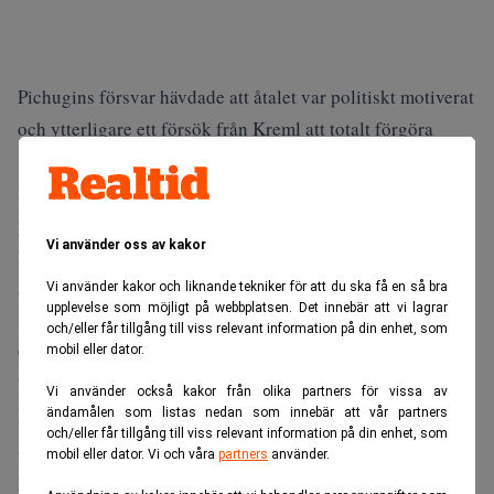
Pichugins försvar hävdade att åtalet var politiskt motiverat
och ytterligare ett försök från Kreml att totalt förgöra
Yukos som tidigare var Rysslands ledande oljebolag.
Pichugin antas ha legat bakom en rad mord, däribland det
på borgmästaren Valdimir Petukhov i Nefteyugansk 1998.
Vi använder oss av kakor
Domstolen fann även Pichugin skyldig för mordet på
affärskvinnan Valentina Korneyeva samma år. Valentina
Vi använder kakor och liknande tekniker för att du ska få en så bra
upplevelse som möjligt på webbplatsen. Det innebär att vi lagrar
Korneyeva ska ha vägrat att samarbeta med
och/eller får tillgång till viss relevant information på din enhet, som
Chodorkovskijs bank Menatep och därför röjts ur vägen.
mobil eller dator.
”De åtalades skuld har fullständigt bevisad” löd domen.
Vi använder också kakor från olika partners för vissa av
Pichugin var redan fälld för ett tidigare mord och
ändamålen som listas nedan som innebär att vår partners
och/eller får tillgång till viss relevant information på din enhet, som
avtjänade redan ett fängelsestraff på 20 år. Åklagarna
mobil eller dator. Vi och våra
partners
använder.
yrkade nu på livstid, men domstolen nöjde sig med att