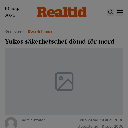
10 aug.
2026
Realtid.se
Börs & finans
Yukos säkerhetschef dömd för mord
administrator
Publicerad:
18 aug. 2006
Uppdaterad:
18 aug. 2006