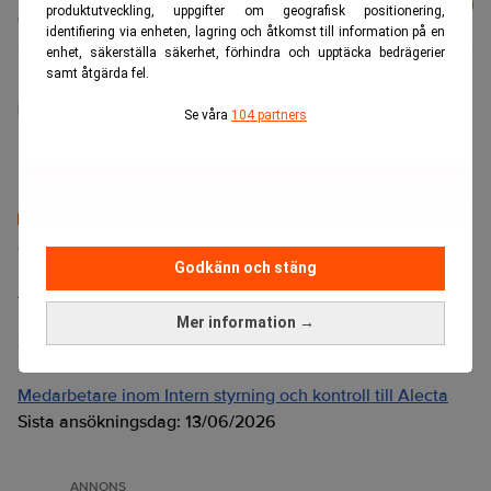
Prenumerera
produktutveckling, uppgifter om geografisk positionering,
är kostnadsfritt:
identifiering via enheten, lagring och åtkomst till information på en
enhet, säkerställa säkerhet, förhindra och upptäcka bedrägerier
samt åtgärda fel.
administrator
Se våra
104 partners
Senaste lediga jobben
Godkänn och stäng
Bolagsjurist till Eltel AB
Placering:
Bromma, Stockholm
Mer information →
Sista ansökningsdag:
21/08/2026
Medarbetare inom Intern styrning och kontroll till Alecta
Sista ansökningsdag:
13/06/2026
ANNONS