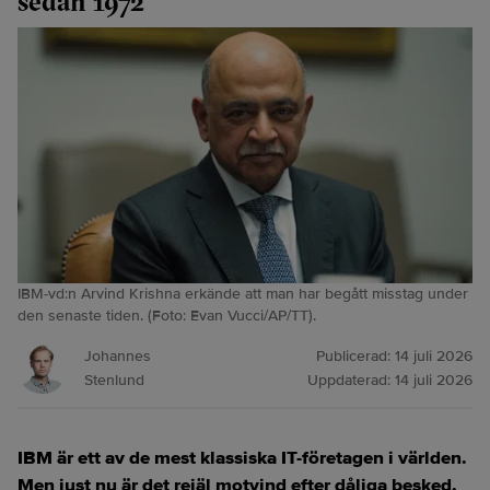
sedan 1972
IBM-vd:n Arvind Krishna erkände att man har begått misstag under
den senaste tiden. (Foto: Evan Vucci/AP/TT).
Johannes
Publicerad:
14 juli 2026
Stenlund
Uppdaterad:
14 juli 2026
IBM är ett av de mest klassiska IT-företagen i världen.
Men just nu är det rejäl motvind efter dåliga besked.