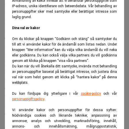
Användning av kakor innebär att vi behandlar personuppgifter som
förlänga hans tidigare straff till 24 år.
IP-adress, unika identifierare och beteendedata. Vår behandling av
personuppgifter sker med samtycke eller berättigat intresse som
Yukos var en gång Rysslands största oljebolag, men
laglig grund.
kämpar nu för sin överlevnad.
Dina val av kakor
Skattekraven mot Yukos och fängslandet av Michail
Chodorkovskij, Yukos förre vd, ses som politiskt
Om du klickar på knappen “Godkänn och stäng” så samtycker du
till att vi använder kakor för de ändamål som listas nedan. Under
motiverade. Chodorkovskij avtjänar nu ett åtta år långt
knappen “Mer information” kan du välja vilka ändamål du vill neka
fängelsestraff i ett fängelse vid den kinesiska gränsen.
eller godkänna. Du kan också välja vilka partners du vill godkänna
genom att klicka på knappen “visa våra partners”.
Många bedömare anser att Chodorkovskij mycket väl kan
Du kan när du vill återkalla ditt samtycke, invända mot behandling
ha gjort sig skyldig till anklagelserna, men att det ändå
av personuppgifter baserat på berättigat intresse, och justera dina
val när som helst genom att klicka på “hantera kakor” på denna
ligger politiska orsaker bakom processen. De metoder som
webbplats.
Chodorkovskij och Yukos anklagas för har nämligen
Du kan fördjupa dig ytterligare i vår
cookie-policy
och vår
bedrivits av de flesta av Rysslands oligarker som tjänade
personuppgiftspolicy
.
stora pengar under 90-talets avreglering. Det är dock
Vi använder kakor och personuppgifter för dessa syften:
endast Chodorkovskij som än så länge straffas för det.
Nödvändiga cookies och liknande tekniker, anpassning av
annonser, analys och utveckling, marknadsföring, innehåll,
Läs mer från Realtid - vårt nyhetsbrev
annons- och innehållsmätning, målgruppsstatistik,