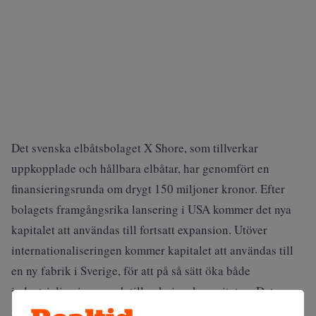
Det svenska elbåtsbolaget X Shore, som tillverkar
uppkopplade och hållbara elbåtar, har genomfört en
finansieringsrunda om drygt 150 miljoner kronor. Efter
bolagets framgångsrika lansering i USA kommer det nya
kapitalet att användas till fortsatt expansion. Utöver
internationaliseringen kommer kapitalet att användas till
en ny fabrik i Sverige, för att på så sätt öka både
industrialiseringen och tillverkningskapaciteten. Det
framgår av ett pressmeddelande.