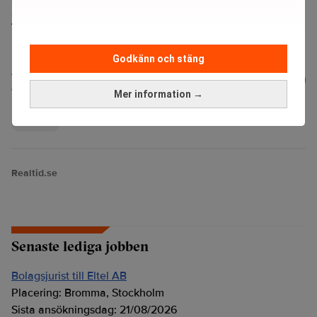
Jenny Keisu gäst i ESG-podden.
Godkänn och stäng
Läs mer från Realtid - vårt nyhetsbrev
Prenumerera
är kostnadsfritt:
Mer information →
Xshore
Realtid.se
Senaste lediga jobben
Bolagsjurist till Eltel AB
Placering:
Bromma, Stockholm
Sista ansökningsdag:
21/08/2026