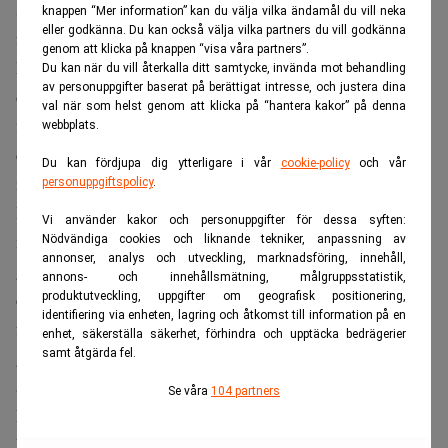
som i övriga världen kommer X Shore att etablera en ny
knappen “Mer information” kan du välja vilka ändamål du vill neka
eller godkänna. Du kan också välja vilka partners du vill godkänna
fabrik i Sverige. Utöver den fortsatta industrialiseringen
genom att klicka på knappen “visa våra partners”.
kommer bolaget fortsätta att satsa på teknikutveckling och
Du kan när du vill återkalla ditt samtycke, invända mot behandling
av personuppgifter baserat på berättigat intresse, och justera dina
design. Bland de saker som bolaget håller på att utveckla
val när som helst genom att klicka på “hantera kakor” på denna
finns auto-docking, som skulle förenkla båtlivet för många
webbplats.
eftersom tilläggningar ofta anses vara ett av de svåraste
Du kan fördjupa dig ytterligare i vår
cookie-policy
och vår
momenten i båtlivet.
personuppgiftspolicy
.
Innan kapitalrundan värderades X Shore till drygt 800
Vi använder kakor och personuppgifter för dessa syften:
miljoner kronor. Den största investeraren i den
Nödvändiga cookies och liknande tekniker, anpassning av
annonser, analys och utveckling, marknadsföring, innehåll,
genomförda kapitalrundan, som genomfördes på bara nio
annons- och innehållsmätning, målgruppsstatistik,
dagar, är Team Europe, ett europiskt investmentbolag som
produktutveckling, uppgifter om geografisk positionering,
identifiering via enheten, lagring och åtkomst till information på en
fokuserar på e-mobilitet och grön energi. Team Europe
enhet, säkerställa säkerhet, förhindra och upptäcka bedrägerier
grundades av entreprenören Lukasz Gadowski som bland
samt åtgärda fel.
annat ligger bakom Delivery Hero, som i Sverige driver
Se våra
104 partners
Foodora.
MISSA INTE! I morgon bitti, fredag, är X Shores vd