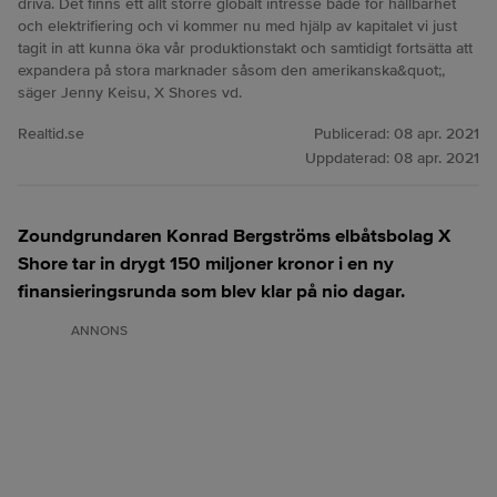
driva. Det finns ett allt större globalt intresse både för hållbarhet
och elektrifiering och vi kommer nu med hjälp av kapitalet vi just
tagit in att kunna öka vår produktionstakt och samtidigt fortsätta att
expandera på stora marknader såsom den amerikanska&quot;,
säger Jenny Keisu, X Shores vd.
Realtid.se
Publicerad:
08 apr. 2021
Uppdaterad:
08 apr. 2021
Zoundgrundaren Konrad Bergströms elbåtsbolag X
Shore tar in drygt 150 miljoner kronor i en ny
finansieringsrunda som blev klar på nio dagar.
ANNONS