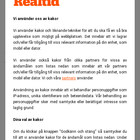
– Med hjälp av det här kapitalet kommer vi att kunna
snabba på elektrifieringen av fritidsbåtsmarknaden, som vi
Vi använder oss av kakor
vill fortsätta att driva. Det finns ett allt större globalt
Vi använder kakor och liknande tekniker för att du ska få en så bra
intresse både för hållbarhet och elektrifiering och vi
upplevelse som möjligt på webbplatsen. Det innebär att vi lagrar
kommer nu med hjälp av kapitalet vi just tagit in att kunna
och/eller får tillgång till viss relevant information på din enhet, som
mobil eller dator.
öka vår produktionstakt och samtidigt fortsätta att
expandera på stora marknader såsom den amerikanska,
Vi använder också kakor från olika partners för vissa av
ändamålen som listas nedan som innebär att vår partners
säger Jenny Keisu, X Shores vd i en skriftlig kommentar.
och/eller får tillgång till viss relevant information på din enhet, som
Under slutet av mars lanserades X Shore i USA i samband
mobil eller dator. Vi och våra
partners
använder.
med den internationella båtmässan i Palm Beach, Florida.
Användning av kakor innebär att vi behandlar personuppgifter som
IP-adress, unika identifierare och beteendedata. Vår behandling av
Kapitaltillskottet kommer också användas till en fortsatt
personuppgifter sker med samtycke eller berättigat intresse som
USA-satsning med fokus på att bygga upp en lokal
laglig grund.
försäljningsorganisation. Planen är att redan under 2022
Dina val av kakor
börja bygga båtari USA.
Om du klickar på knappen “Godkänn och stäng” så samtycker du
För att möta den ökande efterfrågan på elbåtar såväl i USA
till att vi använder kakor för de ändamål som listas nedan. Under