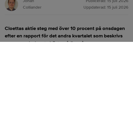
Johan
Publicerad:
15 juli 2026
Colliander
Uppdaterad:
15 juli 2026
Cloettas aktie steg med över 10 procent på onsdagen
efter en rapport för det andra kvartalet som beskrivs
som en av bolagets bästa på flera år.
ANNONS