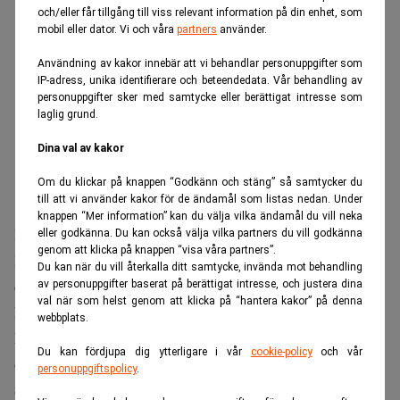
och/eller får tillgång till viss relevant information på din enhet, som
mobil eller dator. Vi och våra
partners
använder.
Användning av kakor innebär att vi behandlar personuppgifter som
IP-adress, unika identifierare och beteendedata. Vår behandling av
personuppgifter sker med samtycke eller berättigat intresse som
laglig grund.
Dina val av kakor
Om du klickar på knappen “Godkänn och stäng” så samtycker du
till att vi använder kakor för de ändamål som listas nedan. Under
knappen “Mer information” kan du välja vilka ändamål du vill neka
Produktionen sker dels med komponentlager som blev
eller godkänna. Du kan också välja vilka partners du vill godkänna
genom att klicka på knappen “visa våra partners”.
kvar efter att BMW 2022 valde att lämna Ryssland, och
Du kan när du vill återkalla ditt samtycke, invända mot behandling
dels med delar som tillverkats lokalt men som saknar den
av personuppgifter baserat på berättigat intresse, och justera dina
val när som helst genom att klicka på “hantera kakor” på denna
kvalitetskontroll som bilmärket står för.
webbplats.
Läs också:
Nya sanktioner mot Ryssland – ska slå mot
Du kan fördjupa dig ytterligare i vår
cookie-policy
och vår
oljan. Realtid
personuppgiftspolicy
.
Säljs som premium