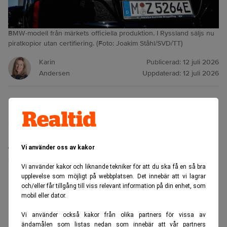
BMW-modell från märkets officiella produktion. I Ryssland säljs nu
piratkopior utan certifiering. (Foto: Joakim Ståhl/SVD/TT)
Karin
Publicerad:
12 juli 2026
Andersen
Uppdaterad:
12 juli 2026
BMW slår larm om att deras tidigare partner Avtotor
nu bygger och säljer BMW‑modeller utan tillstånd i
Ryssland. Bilarna saknar märkets kvalitetskontroll,
certifiering och digitala system – men köps ändå av
Vi använder oss av kakor
ryska kunder.
Vi använder kakor och liknande tekniker för att du ska få en så bra
upplevelse som möjligt på webbplatsen. Det innebär att vi lagrar
ANNONS
och/eller får tillgång till viss relevant information på din enhet, som
mobil eller dator.
Vi använder också kakor från olika partners för vissa av
ändamålen som listas nedan som innebär att vår partners