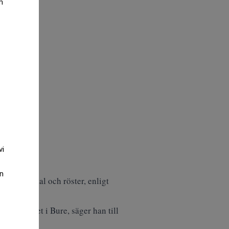
m
vi
an
t av kapital och röster, enligt
h kapacitet i Bure, säger han till