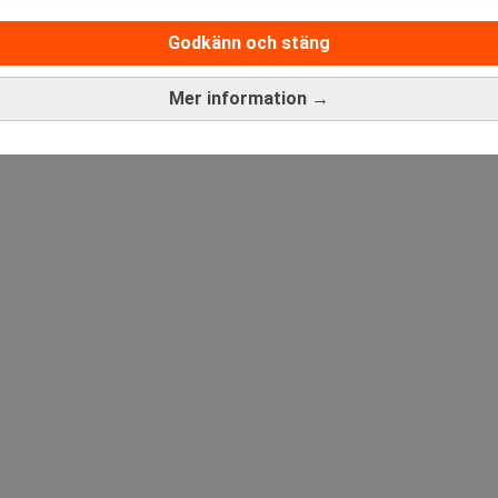
Sista ansökningsdag:
13/06/
Godkänn och stäng
Mer information →
ANNONS