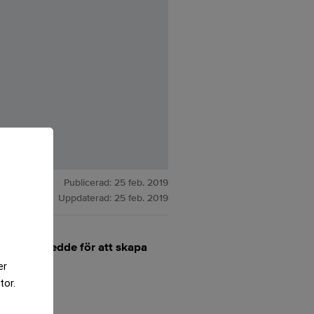
Publicerad:
25 feb. 2019
Uppdaterad:
25 feb. 2019
 kronor,skedde för att skapa
er
tor.