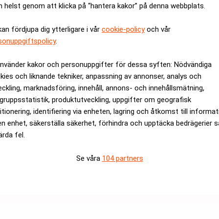
 helst genom att klicka på “hantera kakor” på denna webbplats.
tiella investeringar?
kan fördjupa dig ytterligare i vår
cookie-policy
och vår
ycronic-aktierna för 262 miljoner kronor gav ett exitresultat på
sonuppgiftspolicy
.
använder kakor och personuppgifter för dessa syften: Nödvändiga
rev är kostnadsfritt:
Prenumerera
kies och liknande tekniker, anpassning av annonser, analys och
eckling, marknadsföring, innehåll, annons- och innehållsmätning,
gruppsstatistik, produktutveckling, uppgifter om geografisk
itionering, identifiering via enheten, lagring och åtkomst till informa
en enhet, säkerställa säkerhet, förhindra och upptäcka bedrägerier 
ärda fel.
Se våra
104 partners
Medarbetare inom Intern styrni