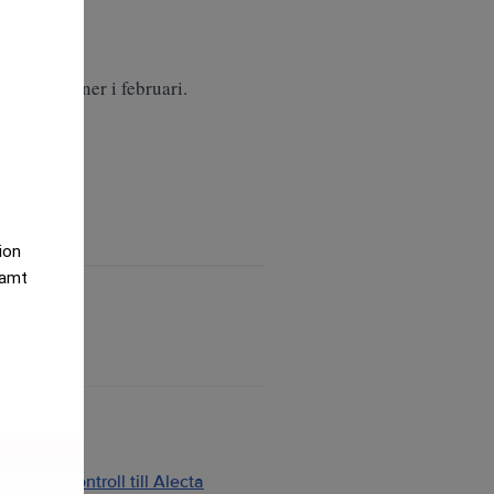
 237 miljoner i februari.
tion
samt
ng och kontroll till Alecta