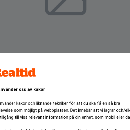
använder oss av kakor
ng av 2 miljoner Mycronic-aktier i februari för 262 miljoner
använder kakor och liknande tekniker för att du ska få en så bra
 investmentbolaget.
levelse som möjligt på webbplatsen. Det innebär att vi lagrar och/ell
tillgång till viss relevant information på din enhet, som mobil eller da
ANNONS