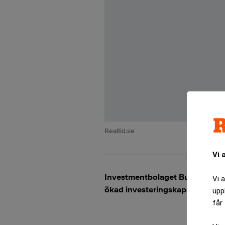
Realtid.se
Vi 
Investmentbolaget Bures avyttri
Vi 
ökad investeringskapacitet för
upp
får 