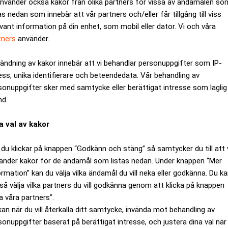
använder också kakor från olika partners för vissa av ändamålen so
as nedan som innebär att vår partners och/eller får tillgång till viss
evant information på din enhet, som mobil eller dator. Vi och våra
tners
använder.
ändning av kakor innebär att vi behandlar personuppgifter som IP-
ess, unika identifierare och beteendedata. Vår behandling av
sonuppgifter sker med samtycke eller berättigat intresse som laglig
nd.
a val av kakor
du klickar på knappen “Godkänn och stäng” så samtycker du till att 
änder kakor för de ändamål som listas nedan. Under knappen “Mer
st till Nyhetsbyrån Direkt.
ormation” kan du välja vilka ändamål du vill neka eller godkänna. Du k
t 27,3 miljoner aktier i Mycronic, motsvarande cirka 27,9 procen
så välja vilka partners du vill godkänna genom att klicka på knappen
tällning. Bure är fortfarande bolagets klart största ägare.
a våra partners”.
alsituation. Det är mer frågan om våra investeringsmöjligheter oc
kan när du vill återkalla ditt samtycke, invända mot behandling av
sonuppgifter baserat på berättigat intresse, och justera dina val när