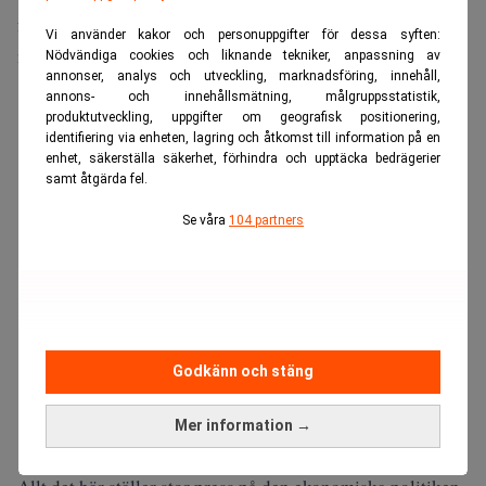
försvaret som tillsammans kostade skattebetalarna 67
Vi använder kakor och personuppgifter för dessa syften:
miljarder kronor.
Nödvändiga cookies och liknande tekniker, anpassning av
annonser, analys och utveckling, marknadsföring, innehåll,
annons- och innehållsmätning, målgruppsstatistik,
ANNONS
produktutveckling, uppgifter om geografisk positionering,
identifiering via enheten, lagring och åtkomst till information på en
enhet, säkerställa säkerhet, förhindra och upptäcka bedrägerier
samt åtgärda fel.
Se våra
104 partners
Godkänn och stäng
Mer information →