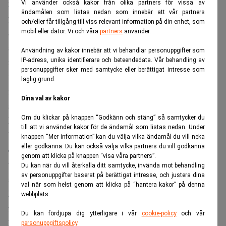
migranter ska hamna i någon form av sysselsättning ligger
Vi använder också kakor från olika partners för vissa av
ändamålen som listas nedan som innebär att vår partners
på 8-9 år? Och mediantiden betyder i det här fallet alltså
och/eller får tillgång till viss relevant information på din enhet, som
att hälften av migranterna har fått någon form av
mobil eller dator. Vi och våra
partners
använder.
sysselsättning, vilket i sämsta fall innebär att ha en
Användning av kakor innebär att vi behandlar personuppgifter som
inkomst från en arbetsmarknadspolitisk åtgärd eller
IP-adress, unika identifierare och beteendedata. Vår behandling av
personuppgifter sker med samtycke eller berättigat intresse som
utbildning minst en timme i veckan. Det vill säga långt
laglig grund.
ifrån ett vanligt arbete med tillhörande lön och
Dina val av kakor
skatteinbetalningar som stärker statskassans finanser.
Om du klickar på knappen “Godkänn och stäng” så samtycker du
Migrationsverkets årsredovisning för 2016 visar att verket
till att vi använder kakor för de ändamål som listas nedan. Under
betalat ut 59 miljarder kronor för sin verksamhet som till
knappen “Mer information” kan du välja vilka ändamål du vill neka
eller godkänna. Du kan också välja vilka partners du vill godkänna
exempel flyktingmottagningar. Till den summan kommer
genom att klicka på knappen “visa våra partners”.
upplupna skulder på ytterligare 14 miljarder. Det
Du kan när du vill återkalla ditt samtycke, invända mot behandling
av personuppgifter baserat på berättigat intresse, och justera dina
summerar till en statsfinansiell kostnad på 73 miljarder
val när som helst genom att klicka på “hantera kakor” på denna
kronor eller 8 procent av statsbudgeten. Och då har
webbplats.
förmodligen inte alla kommuner ännu hunnit skicka sina
Du kan fördjupa dig ytterligare i vår
cookie-policy
och vår
krav på verket för 2016. Jämför det med polisen och
personuppgiftspolicy
.