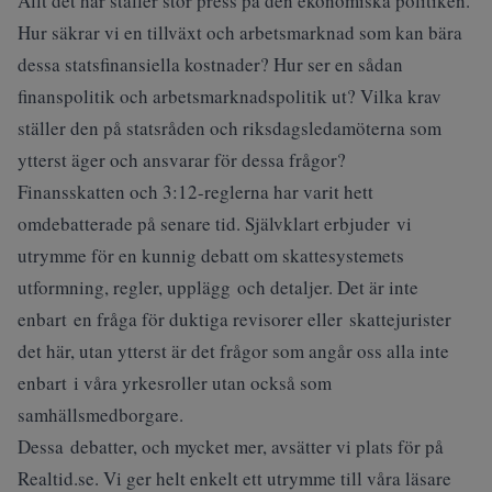
Allt det här ställer stor press på den ekonomiska politiken.
Hur säkrar vi en tillväxt och arbetsmarknad som kan bära
dessa statsfinansiella kostnader? Hur ser en sådan
finanspolitik och arbetsmarknadspolitik ut? Vilka krav
ställer den på statsråden och riksdagsledamöterna som
ytterst äger och ansvarar för dessa frågor?
Finansskatten och 3:12-reglerna har varit hett
omdebatterade på senare tid. Självklart erbjuder vi
utrymme för en kunnig debatt om skattesystemets
utformning, regler, upplägg och detaljer. Det är inte
enbart en fråga för duktiga revisorer eller skattejurister
det här, utan ytterst är det frågor som angår oss alla inte
enbart i våra yrkesroller utan också som
samhällsmedborgare.
Dessa debatter, och mycket mer, avsätter vi plats för på
Realtid.se. Vi ger helt enkelt ett utrymme till våra läsare