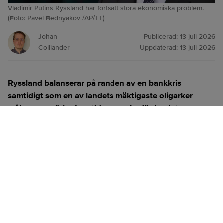
Vladimir Putins Ryssland har fortsatt stora ekonomiska problem.
(Foto: Pavel Bednyakov /AP/TT)
Johan
Publicerad:
13 juli 2026
Colliander
Uppdaterad:
13 juli 2026
Ryssland balanserar på randen av en bankkris
samtidigt som en av landets mäktigaste oligarker
målar upp mörka framtidsscenarier för landet,
inklusive risken att president Vladimir Putin griper till
kärnvapen om kriget går i baklås.
ANNONS