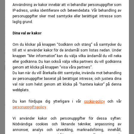
Resultatet efter skatt ökade under perioden till hela
Användning av kakor innebär att vi behandlar personuppgifter som
51,9 miljarder kronor från 6,0 miljarder kronor under
IP-adress, unika identifierare och beteendedata. Vår behandling av
första halvåret 2020. Den kraftiga resultatförbättringen
personuppgifter sker med samtycke eller berättigat intresse som
laglig grund.
förklaras framför allt av ett ökat resultat i Vattenfall och
Dina val av kakor
LKAB. Vattenfalls resultat ökade från -1,6 till 23,6
miljarder kronor under perioden medan LKAB:s resultat
Om du klickar på knappen “Godkänn och stäng” så samtycker du
till att vi använder kakor för de ändamål som listas nedan. Under
ökade med 252 procent. Även Telia Companys resultat
knappen “Mer information” kan du välja vilka ändamål du vill neka
ökade med 10,0 miljarder kronor.
eller godkänna. Du kan också välja vilka partners du vill godkänna
genom att klicka på knappen “visa våra partners”.
Du kan när du vill återkalla ditt samtycke, invända mot behandling
Källa: Regeringskansliet
av personuppgifter baserat på berättigat intresse, och justera dina
val när som helst genom att klicka på “hantera kakor” på denna
Avkastningen på eget kapital ökade även den kraftigt och
webbplats.
uppgick till 17,9 (8,2) procent. Bruttoinvesteringarna
Du kan fördjupa dig ytterligare i vår
cookie-policy
och vår
ökade med 5,7 procent till 21,7 (20,5) miljarder kronor.
personuppgiftspolicy
.
Värdet på statens börsnoterade aktieinnehav ökade med
Vi använder kakor och personuppgifter för dessa syften:
12,0 procent till 64,6 miljarder kronor.
Nödvändiga cookies och liknande tekniker, anpassning av
annonser, analys och utveckling, marknadsföring, innehåll,