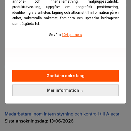
Läs mer från Realtid - vårt nyhetsbrev
annons- och innehållsmätning, målgruppsstatistik,
Prenumerera
produktutveckling, uppgifter om geografisk positionering,
är kostnadsfritt:
identifiering via enheten, lagring och åtkomst till information på en
enhet, säkerställa säkerhet, förhindra och upptäcka bedrägerier
LKAB
Vattenfall
samt åtgärda fel.
Se våra
104 partners
Marlene Sellebraten
Senaste lediga jobben
Godkänn och stäng
Bolagsjurist till Eltel AB
Mer information →
Placering:
Bromma, Stockholm
Sista ansökningsdag:
21/08/2026
Medarbetare inom Intern styrning och kontroll till Alecta
Sista ansökningsdag:
13/06/2026