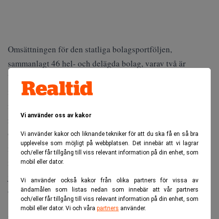
Omsättningen för den statliga bolagsportföljen,
sammanlagt 46 hel- och delägda bolag, varav två är
börsnoterade, ökade med 9,4 procent till 194,9 (178,1)
miljarder kronor under första halvåret 2021, jämfört med
första halvåret 2020. Det framgår av en ny rapport från
Vi använder oss av kakor
regeringen.
Omsättningsökningen handlar i huvudsak om att LKAB:s
Vi använder kakor och liknande tekniker för att du ska få en så bra
upplevelse som möjligt på webbplatsen. Det innebär att vi lagrar
nettoomsättning ökade med 74 procent, eller 11,5
och/eller får tillgång till viss relevant information på din enhet, som
miljarder kronor, till följd av högre pris för högförädlade
mobil eller dator.
järnmalmsprodukter och högre leveransvolymer, men även
Vi använder också kakor från olika partners för vissa av
om att PostNords omsättning ökade med 9 procent, eller
ändamålen som listas nedan som innebär att vår partners
och/eller får tillgång till viss relevant information på din enhet, som
1,7 miljarder kronor, framgår av halvårsrapporten.
mobil eller dator. Vi och våra
partners
använder.