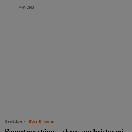
ANNONS
Realtid.se
Börs & finans
Reportrar stäms – skrev om brister på