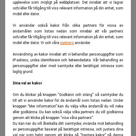
gör det i övrigt mycket enkelt att jämföra och analysera
upplevelse som möjligt på webbplatsen. Det innebär att vi lagrar
olika fonder utifrån ett hållbarhetsperspektiv. AP7 är den
och/eller får tillgång till viss relevant information på din enhet, som
mobil eller dator.
enda fonden som inte är jämförbar med resten av utbudet.
Vi använder också kakor från olika partners för vissa av
Detta är naturligtvis problematiskt sett ur ett
ändamålen som listas nedan som innebär att vår partners
konsumentperspektiv.
och/eller får tillgång till viss relevant information på din enhet, som
mobil eller dator. Vi och våra
partners
använder.
Med de förändringar som riksdagens pensionsarbetsgrupp
aviserat av premiepensionssystemet riskerar de svenska
Användning av kakor innebär att vi behandlar personuppgifter som
IP-adress, unika identifierare och beteendedata. Vår behandling av
spararna att få en betydligt högre hållbarhetsrisk och
personuppgifter sker med samtycke eller berättigat intresse som
mindre hållbart pensionssparande.
laglig grund.
Hållbarhetsutvecklingen på den svenska marknaden
Dina val av kakor
hänger samman med PPM-systemet och har intensifierats i
Om du klickar på knappen “Godkänn och stäng” så samtycker du
de förbättringsåtgärder som redan vidtagit. Sparare bryr
till att vi använder kakor för de ändamål som listas nedan. Under
sig om hållbarhet och vill göra medvetna val.
knappen “Mer information” kan du välja vilka ändamål du vill neka
eller godkänna. Du kan också välja vilka partners du vill godkänna
ANNONS
genom att klicka på knappen “visa våra partners”.
Du kan när du vill återkalla ditt samtycke, invända mot behandling
av personuppgifter baserat på berättigat intresse, och justera dina
val när som helst genom att klicka på “hantera kakor” på denna