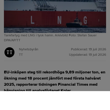
Tankfartyg med LNG i tysk hamn. Arkivbild Foto: Stefan Sauer
DPA/AP/TT
Nyhetsbyrån
Publicerad:
13 juli 2026
TT
Uppdaterad:
13 juli 2026
EU-inköpen steg till rekordhöga 9,89 miljoner ton, en
ökning med 18 procent jämfört med första halvåret
2025, rapporterar tidningen Financial Times med
hänvisning till analysförtaget Kpler.
ANNONS