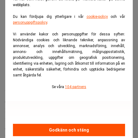
webbplats.
Du kan fördjupa dig ytterligare i vår
cookie-policy
och vår
personuppgiftspolicy
.
Vi använder kakor och personuppgifter för dessa syften:
Nödvändiga cookies och liknande tekniker, anpassning av
annonser, analys och utveckling, marknadsföring, innehåll,
annons- och innehållsmätning, målgruppsstatistik,
produktutveckling, uppgifter om geografisk positionering,
identifiering via enheten, lagring och åtkomst till information på en
enhet, säkerställa säkerhet, förhindra och upptäcka bedrägerier
samt åtgärda fel.
Se våra
104 partners
Vår analys visar att en förskjutning av kapitalet till AP7
och/eller ett ökat inslag av internationella fonder som inte
har ett lika framträdande hållbarhetsarbete som de svenska
fonderna, sannolikt skulle leda till en kraftigt ökad klimat-
och hållbarhetsrisk av svenska premiepensionsmedel.
Godkänn och stäng
Politiska beslut har länge spelat en viktig roll för