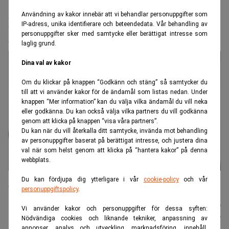
Realtid.se
Börs & finans
Användning av kakor innebär att vi behandlar personuppgifter som
IBM:s mardröm – värsta börsraset
IP-adress, unika identifierare och beteendedata. Vår behandling av
personuppgifter sker med samtycke eller berättigat intresse som
sedan 1972
laglig grund.
Dina val av kakor
Om du klickar på knappen “Godkänn och stäng” så samtycker du
till att vi använder kakor för de ändamål som listas nedan. Under
knappen “Mer information” kan du välja vilka ändamål du vill neka
eller godkänna. Du kan också välja vilka partners du vill godkänna
genom att klicka på knappen “visa våra partners”.
Du kan när du vill återkalla ditt samtycke, invända mot behandling
av personuppgifter baserat på berättigat intresse, och justera dina
val när som helst genom att klicka på “hantera kakor” på denna
webbplats.
IBM-vd:n Arvind Krishna erkände att man har begått misstag under
Du kan fördjupa dig ytterligare i vår
cookie-policy
och vår
den senaste tiden. (Foto: Evan Vucci/AP/TT).
personuppgiftspolicy
.
Johannes
Publicerad:
14 juli 2026
Vi använder kakor och personuppgifter för dessa syften:
Stenlund
Uppdaterad:
14 juli 2026
Nödvändiga cookies och liknande tekniker, anpassning av
annonser, analys och utveckling, marknadsföring, innehåll,