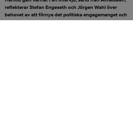
reflekterar Stefan Engeseth och Jörgen Wahl över
behovet av att förnya det politiska engagemanget och
hur modern teknik kan användas för att överbrygga
klyftan mellan medborgare och beslutsfattare.
Titta på
videosidan
för en ren videoupplevelse.
ANNONS