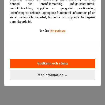
annons- och innehållsmätning, målgruppsstatistik,
produktutveckling, uppgifter om geografisk positionering,
IBM är ett av de mest klassiska IT-företagen i världen.
identifiering via enheten, lagring och åtkomst till information på en
Men just nu är det rejäl motvind efter dåliga besked.
enhet, säkerställa säkerhet, förhindra och upptäcka bedrägerier
samt åtgärda fel.
ANNONS
Se våra
104 partners
Godkänn och stäng
Mer information →