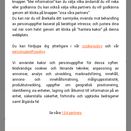
knappen “Mer information” kan du välja vilka ändamål du vill neka
eller godkänna. Du kan också välja vilka partners du vill godkänna
År 2008 hade BEF intäkter på motsvarande knappt 170
genom att klicka på knappen “visa våra partners”.
miljoner kronor med dagens dollarkurs.
Du kan när du vill återkalla ditt samtycke, invända mot behandling
av personuppgifter baserat på berättigat intresse, och justera dina
Första kvartalet halvåret 2009 blev intäkterna
val när som helst genom att klicka på “hantera kakor” på denna
motsvarande 259 miljoner kronor, men ett ebitda-resultat
webbplats.
på -17 miljoner.
Du kan fördjupa dig ytterligare i vår
cookie-policy
och vår
personuppgiftspolicy
.
Läs mer från Realtid - vårt nyhetsbrev
Prenumerera
Vi använder kakor och personuppgifter för dessa syften:
är kostnadsfritt:
Nödvändiga cookies och liknande tekniker, anpassning av
annonser, analys och utveckling, marknadsföring, innehåll,
annons- och innehållsmätning, målgruppsstatistik,
administrator
produktutveckling, uppgifter om geografisk positionering,
identifiering via enheten, lagring och åtkomst till information på en
enhet, säkerställa säkerhet, förhindra och upptäcka bedrägerier
samt åtgärda fel.
Se våra
104 partners
Senaste lediga jobben