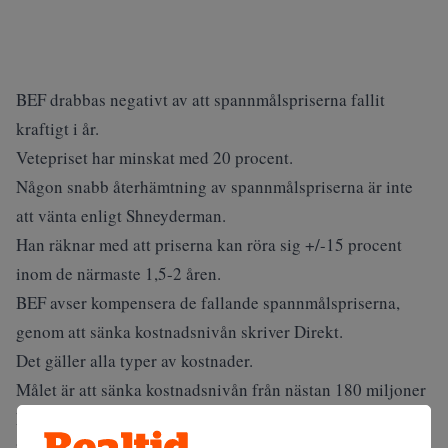
BEF drabbas negativt av att spannmålspriserna fallit
kraftigt i år.
Vetepriset har minskat med 20 procent.
Någon snabb återhämtning av spannmålspriserna är inte
att vänta enligt Shneyderman.
Han räknar med att priserna kan röra sig +/-15 procent
inom de närmaste 1,5-2 åren.
BEF avser kompensera de fallande spannmålspriserna,
genom att sänka kostnadsnivån skriver Direkt.
Det gäller alla typer av kostnader.
Målet är att sänka kostnadsnivån från nästan 180 miljoner
kronor under år 2008, till 150-165 miljoner kronor år
2009, och till runt 135 miljoner kronor per år på sikt.