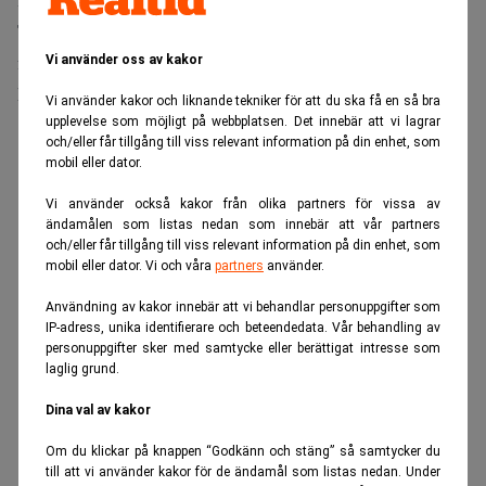
Trots det pressade läget flaggar Shneyderman enligt Direkt
för att BEF kan komma att göra företagsköp, som i så fall
Vi använder oss av kakor
kommer att betalas med nya BEF-aktier.
Vi använder kakor och liknande tekniker för att du ska få en så bra
upplevelse som möjligt på webbplatsen. Det innebär att vi lagrar
ANNONS
och/eller får tillgång till viss relevant information på din enhet, som
mobil eller dator.
Vi använder också kakor från olika partners för vissa av
ändamålen som listas nedan som innebär att vår partners
och/eller får tillgång till viss relevant information på din enhet, som
mobil eller dator. Vi och våra
partners
använder.
Användning av kakor innebär att vi behandlar personuppgifter som
IP-adress, unika identifierare och beteendedata. Vår behandling av
personuppgifter sker med samtycke eller berättigat intresse som
laglig grund.
Dina val av kakor
Om du klickar på knappen “Godkänn och stäng” så samtycker du
till att vi använder kakor för de ändamål som listas nedan. Under