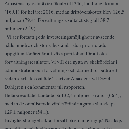
Amastens hyresintäkter ökade till 246,1 miljoner kronor
(169,1) för helåret 2016, medan driftöverskottet blev 126,5
miljoner (79,4). Förvaltningsresultatet steg till 38,7
miljoner (25,9).
"Vi ser fortsatt goda investeringsmöjligheter avseende
både mindre och större bestånd – den prioriterade
uppgiften för året är att växa portföljen för att öka
förvaltningsresultatet. Vi vill dra nytta av skalfördelar i
administration och förvaltning och därmed förbättra ett
redan starkt kassaflöde", skriver Amastens vd David
Dahlgren i en kommentar till rapporten.
Helårsresultatet landade på 132,4 miljoner kronor (66,4),
medan de orealiserade värdeförändringarna slutade på
129,1 miljoner (58,1).
Fastighetsbolaget siktar forsatt på en notering på Nasdaqs
huvudlista och bedömer att det kan ske i slutet av året.