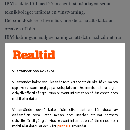
IBM:s aktie föll med 25 procent på måndagen sedan
teknikbolaget utfärdat en vinstvarning.
Det som dock verkligen fick investerarna att skaka är
orsaken till det.
IBM-ledningen medgav nämligen att det missbedömt hur
snabbt företagskunder skulle styra om sina investeringar
mot AI-relaterad infrastruktur.
Värsta raset på många år
Kursraset innebär den största nedgången för IBM-aktien
Vi använder oss av kakor
under en enskild handelsdag sedan åtminstone 1972 och
Vi använder kakor och liknande tekniker för att du ska få en så bra
överträffar även fallet under börskraschen på Black
upplevelse som möjligt på webbplatsen. Det innebär att vi lagrar
och/eller får tillgång till viss relevant information på din enhet, som
Monday 1987, skriver
Financial Times
.
mobil eller dator.
Bolaget hade räknat med stark efterfrågan på stordatorer
Vi använder också kakor från olika partners för vissa av
och tillhörande programvara.
ändamålen som listas nedan som innebär att vår partners
Istället valde många kunder att prioritera inköp av servrar,
och/eller får tillgång till viss relevant information på din enhet, som
mobil eller dator. Vi och våra
partners
använder.
lagringssystem och annan datorkapacitet inför väntade