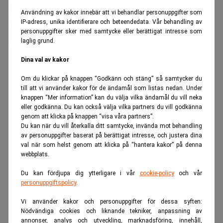
prisökningar kopplade till den globala AI-boomen.
Användning av kakor innebär att vi behandlar personuppgifter som
IP-adress, unika identifierare och beteendedata. Vår behandling av
Under årets andra kvartal minskade intäkterna från
personuppgifter sker med samtycke eller berättigat intresse som
infrastrukturaffären med sju procent.
laglig grund.
Dina val av kakor
ANNONS
Om du klickar på knappen “Godkänn och stäng” så samtycker du
till att vi använder kakor för de ändamål som listas nedan. Under
knappen “Mer information” kan du välja vilka ändamål du vill neka
eller godkänna. Du kan också välja vilka partners du vill godkänna
genom att klicka på knappen “visa våra partners”.
Du kan när du vill återkalla ditt samtycke, invända mot behandling
av personuppgifter baserat på berättigat intresse, och justera dina
val när som helst genom att klicka på “hantera kakor” på denna
webbplats.
Du kan fördjupa dig ytterligare i vår
cookie-policy
och vår
personuppgiftspolicy
.
Vi använder kakor och personuppgifter för dessa syften:
Nödvändiga cookies och liknande tekniker, anpassning av
annonser, analys och utveckling, marknadsföring, innehåll,