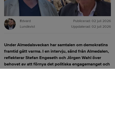
Edvard
Publicerad:
02 juli 2026
Lundkvist
Uppdaterad:
02 juli 2026
Under Almedalsveckan har samtalen om demokratins
framtid gått varma. I en intervju, sänd från Almedalen,
reflekterar Stefan Engeseth och Jörgen Wahl över
behovet av att förnya det politiska engagemanget och
hur modern teknik kan användas för att överbrygga
klyftan mellan medborgare och beslutsfattare.
Titta på
videosidan
för en ren videoupplevelse.
ANNONS