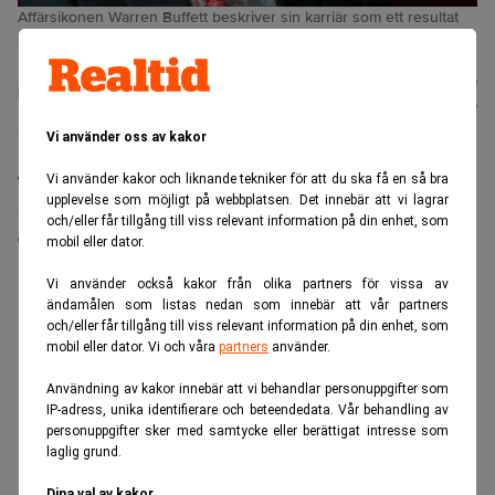
Affärsikonen Warren Buffett beskriver sin karriär som ett resultat
av tillfälligheter. (Foto: Nati Harnik/AP/TT)
Karin
Publicerad:
20 juli 2026
Andersen
Uppdaterad:
21 juli 2026
Vi använder oss av kakor
Vi använder kakor och liknande tekniker för att du ska få en så bra
Warren Buffett fyller 96 nästa månad. I en intervju
upplevelse som möjligt på webbplatsen. Det innebär att vi lagrar
med CNBC ser han tillbaka på sin investeringskarriär
och/eller får tillgång till viss relevant information på din enhet, som
och beskriver den som ett resultat av tillfälligheter.
mobil eller dator.
ANNONS
Vi använder också kakor från olika partners för vissa av
ändamålen som listas nedan som innebär att vår partners
och/eller får tillgång till viss relevant information på din enhet, som
mobil eller dator. Vi och våra
partners
använder.
Användning av kakor innebär att vi behandlar personuppgifter som
IP-adress, unika identifierare och beteendedata. Vår behandling av
personuppgifter sker med samtycke eller berättigat intresse som
laglig grund.
Dina val av kakor