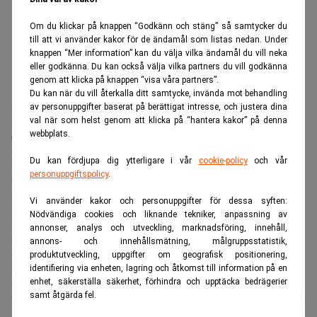
Om du klickar på knappen “Godkänn och stäng” så samtycker du
till att vi använder kakor för de ändamål som listas nedan. Under
knappen “Mer information” kan du välja vilka ändamål du vill neka
eller godkänna. Du kan också välja vilka partners du vill godkänna
genom att klicka på knappen “visa våra partners”.
Du kan när du vill återkalla ditt samtycke, invända mot behandling
av personuppgifter baserat på berättigat intresse, och justera dina
Warren Buffett
I intervjun återkommer
till hur tidiga
val när som helst genom att klicka på “hantera kakor” på denna
omständigheter påverkade hans livsval och möjligheter.
webbplats.
Eftersom fadern var börsmäklare var det naturligt att
Du kan fördjupa dig ytterligare i vår
cookie-policy
och vår
aktiemarknaden fanns nära. Buffet minns att han gjorde
personuppgiftspolicy
.
sin första investering redan som elvaåring.
Vi använder kakor och personuppgifter för dessa syften:
Nödvändiga cookies och liknande tekniker, anpassning av
De tidiga erfarenheterna och små besluten växte så
annonser, analys och utveckling, marknadsföring, innehåll,
småningom till ett imperium värt 147 miljarder dollar.
annons- och innehållsmätning, målgruppsstatistik,
produktutveckling, uppgifter om geografisk positionering,
När han summerar sin bana återkommer Buffett till att han
identifiering via enheten, lagring och åtkomst till information på en
haft en ovanligt stor tur.
enhet, säkerställa säkerhet, förhindra och upptäcka bedrägerier
samt åtgärda fel.
”Av åtta miljarder människor kan jag vara en av de tio mest