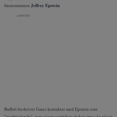
Jeffrey Epstein
finansmannen
.
ANNONS
Buffett beskriver Gates kontakter med Epstein som
”motbjudande”, men säger samtidigt att han inte såg något