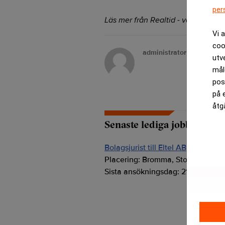
per
Läs mer från Realtid - vårt nyhetsb
Vi 
coo
administrator
utv
mål
pos
på 
åtg
Senaste lediga jobben
Bolagsjurist till Eltel AB
Placering:
Bromma, Stockholm
Sista ansökningsdag:
21/08/2026