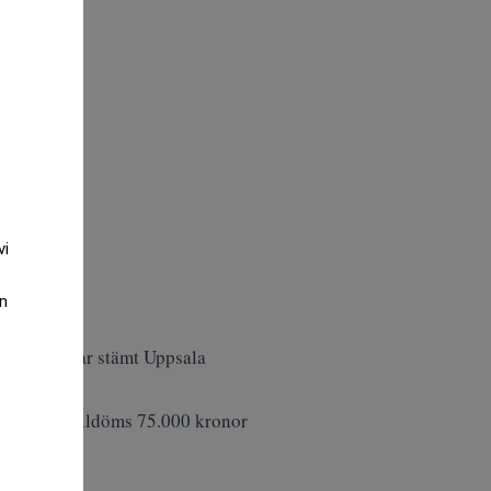
vi
an
rades in, har stämt Uppsala
kvinnorna tilldöms 75.000 kronor