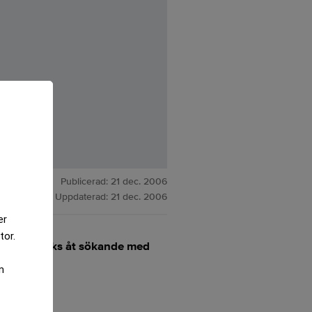
Publicerad:
21 dec. 2006
Uppdaterad:
21 dec. 2006
er
tor.
mmet 2003 veks åt sökande med
m