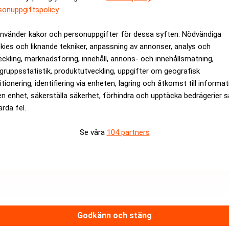
sonuppgiftspolicy
.
rev är kostnadsfritt:
Prenumerera
använder kakor och personuppgifter för dessa syften: Nödvändiga
kies och liknande tekniker, anpassning av annonser, analys och
eckling, marknadsföring, innehåll, annons- och innehållsmätning,
gruppsstatistik, produktutveckling, uppgifter om geografisk
itionering, identifiering via enheten, lagring och åtkomst till informa
en enhet, säkerställa säkerhet, förhindra och upptäcka bedrägerier 
ärda fel.
Se våra
104 partners
Medarbetare inom Intern styrni
Sista ansökningsdag:
13/06/
ANNONS
Godkänn och stäng