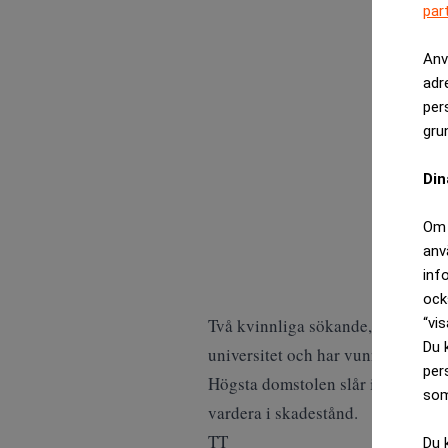
par
Anv
adr
per
gru
Din
Om 
anv
inf
ock
“vis
Två kvinnliga sökande, som nekade
Du 
universitet och har vunnit i både t
per
Högsta domstolen slår i en dom på
som
vardera i skadestånd.
TT
Du 