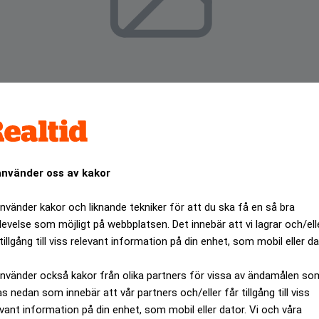
använder oss av kakor
använder kakor och liknande tekniker för att du ska få en så bra
levelse som möjligt på webbplatsen. Det innebär att vi lagrar och/ell
tillgång till viss relevant information på din enhet, som mobil eller da
skyldigt till diskriminering när 30 platser på juristprogra
använder också kakor från olika partners för vissa av ändamålen so
as nedan som innebär att vår partners och/eller får tillgång till viss
ANNONS
evant information på din enhet, som mobil eller dator. Vi och våra