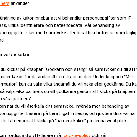
tners
använder.
ändning av kakor innebär att vi behandlar personuppgifter som IP-
ess, unika identifierare och beteendedata. Vår behandling av
sonuppgifter sker med samtycke eller berättigat intresse som laglig
nd.
a val av kakor
du klickar på knappen “Godkänn och stäng” så samtycker du till att 
änder kakor för de ändamål som listas nedan. Under knappen “Mer
ormation” kan du välja vilka ändamål du vill neka eller godkänna. Du k
så välja vilka partners du vill godkänna genom att klicka på knappen
a våra partners”.
s plats trots att de hade bättre betyg än studenterna som kvote
kan när du vill återkalla ditt samtycke, invända mot behandling av
ingsrätt och hovrätt.
sonuppgifter baserat på berättigat intresse, och justera dina val när
 torsdagen fast att det rör sig om diskriminering och de båda 
 helst genom att klicka på “hantera kakor” på denna webbplats.
kan fördjupa dig ytterligare i vår
cookie-policy
och vår