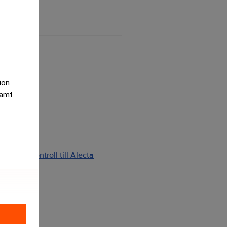
tion
samt
ng och kontroll till Alecta
2026