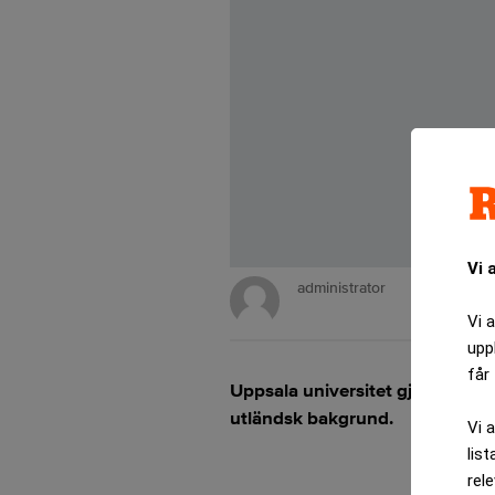
Vi 
administrator
Vi 
upp
får 
Uppsala universitet gjorde sig 
utländsk bakgrund.
Vi 
list
rel