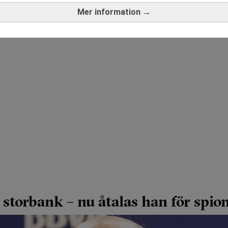
Mer information →
storbank – nu åtalas han för spion