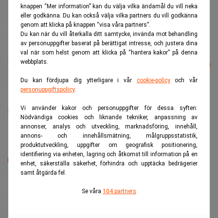
Realtid söker Lars Grafström, men får ingen kommentar
knappen “Mer information” kan du välja vilka ändamål du vill neka
eller godkänna. Du kan också välja vilka partners du vill godkänna
till det inträffade.
genom att klicka på knappen “visa våra partners”.
– Jag vill inte uttala mig angående detta just nu.
Du kan när du vill återkalla ditt samtycke, invända mot behandling
av personuppgifter baserat på berättigat intresse, och justera dina
val när som helst genom att klicka på “hantera kakor” på denna
Läs mer från Realtid - vårt nyhetsbrev
webbplats.
Prenumerera
är kostnadsfritt:
Du kan fördjupa dig ytterligare i vår
cookie-policy
och vår
personuppgiftspolicy
.
administrator
Vi använder kakor och personuppgifter för dessa syften:
Nödvändiga cookies och liknande tekniker, anpassning av
annonser, analys och utveckling, marknadsföring, innehåll,
annons- och innehållsmätning, målgruppsstatistik,
produktutveckling, uppgifter om geografisk positionering,
identifiering via enheten, lagring och åtkomst till information på en
enhet, säkerställa säkerhet, förhindra och upptäcka bedrägerier
Senaste lediga jobben
samt åtgärda fel.
Bolagsjurist till Eltel AB
Se våra
104 partners
Placering:
Bromma, Stockholm
Sista ansökningsdag:
21/08/2026