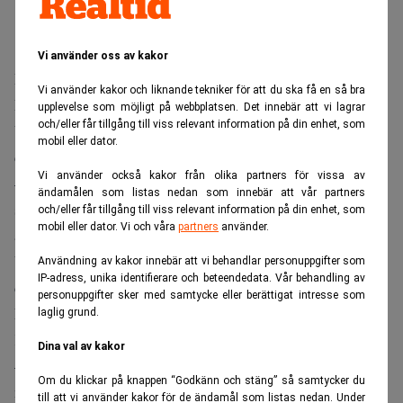
Vi använder oss av kakor
Deras uppgifter övertas av den kvarvarande säljdirektören
Vi använder kakor och liknande tekniker för att du ska få en så bra
Richard Juhlin.
upplevelse som möjligt på webbplatsen. Det innebär att vi lagrar
och/eller får tillgång till viss relevant information på din enhet, som
Vad har ni misslyckats med eftersom ni behöver sparka två
mobil eller dator.
chefer?
Vi använder också kakor från olika partners för vissa av
– Ingenting. Det går mycket bra för oss just nu. Detta var
ändamålen som listas nedan som innebär att vår partners
sista pusselbiten i den omorganisation som började med
och/eller får tillgång till viss relevant information på din enhet, som
mobil eller dator. Vi och våra
partners
använder.
att utnämna Calle Jansson till operativ chef i förra veckan.
Vi vill få den nya organisationen plattare och effektivare
Användning av kakor innebär att vi behandlar personuppgifter som
IP-adress, unika identifierare och beteendedata. Vår behandling av
därför har vi helt enkelt tagit bort ett led, säger Anders
personuppgifter sker med samtycke eller berättigat intresse som
Nilsson, vd för TV3.
laglig grund.
Kommer de finnas kvar inom organisationen?
Dina val av kakor
– Det vill jag inte kommentera. Vi för just nu en dialog
Om du klickar på knappen “Godkänn och stäng” så samtycker du
med båda två.
till att vi använder kakor för de ändamål som listas nedan. Under