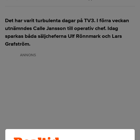
Det har varit turbulenta dagar på TV3. I förra veckan
utnämndes Calle Jansson till operativ chef. Idag
sparkas båda säljcheferna Ulf Rönnmark och Lars
Grafström.
ANNONS