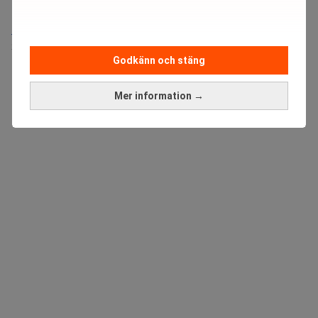
Medarbetare inom Intern styrning och kontroll till Alecta
Sista ansökningsdag:
13/06/2026
Godkänn och stäng
ANNONS
Mer information →