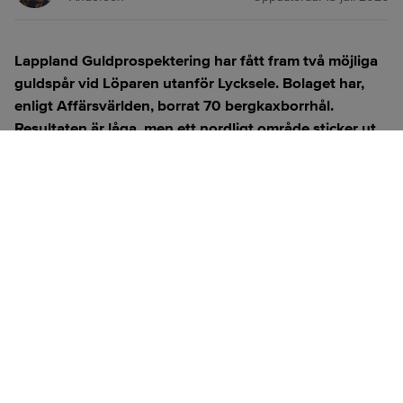
Lappland Guldprospektering har fått fram två möjliga
guldspår
vid Löparen utanför Lycksele. Bolaget har,
enligt
Affärsvärlden
, borrat 70 bergkaxborrhål.
Resultaten är låga, men ett nordligt område sticker ut
med den högsta halten:
0,056 gram guld per ton
.
ANNONS