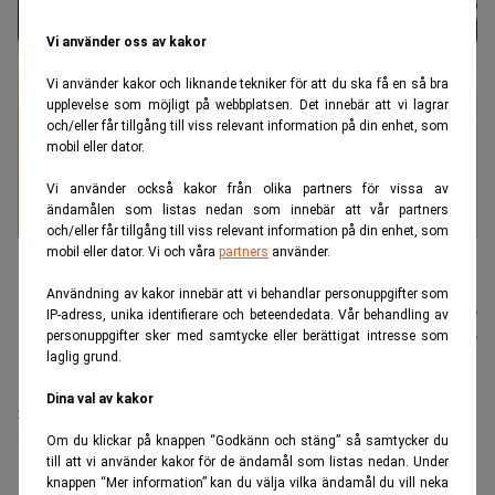
Vi använder oss av kakor
Vi använder kakor och liknande tekniker för att du ska få en så bra
upplevelse som möjligt på webbplatsen. Det innebär att vi lagrar
och/eller får tillgång till viss relevant information på din enhet, som
mobil eller dator.
Vi använder också kakor från olika partners för vissa av
ändamålen som listas nedan som innebär att vår partners
och/eller får tillgång till viss relevant information på din enhet, som
David Solomon är vd på Goldman Sachs, en av
mobil eller dator. Vi och våra
partners
använder.
investmentbankerna som går bra just nu. (Foto: Seth Wenig/AP/TT).
Användning av kakor innebär att vi behandlar personuppgifter som
Johannes
Publicerad:
13 juli 2026
IP-adress, unika identifierare och beteendedata. Vår behandling av
Stenlund
Uppdaterad:
13 juli 2026
personuppgifter sker med samtycke eller berättigat intresse som
laglig grund.
Dina val av kakor
Stora börsnoteringar är ett skäl till att
investmentbankerna väntas presentera stora vinster.
Om du klickar på knappen “Godkänn och stäng” så samtycker du
till att vi använder kakor för de ändamål som listas nedan. Under
Men även tradingverksamheten hjälper till.
knappen “Mer information” kan du välja vilka ändamål du vill neka