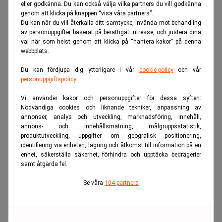
eller godkänna. Du kan också välja vilka partners du vill godkänna
ANNONS
genom att klicka på knappen “visa våra partners”.
Du kan när du vill återkalla ditt samtycke, invända mot behandling
av personuppgifter baserat på berättigat intresse, och justera dina
val när som helst genom att klicka på “hantera kakor” på denna
webbplats.
Du kan fördjupa dig ytterligare i vår
cookie-policy
och vår
personuppgiftspolicy
.
Vi använder kakor och personuppgifter för dessa syften:
Nödvändiga cookies och liknande tekniker, anpassning av
annonser, analys och utveckling, marknadsföring, innehåll,
annons- och innehållsmätning, målgruppsstatistik,
produktutveckling, uppgifter om geografisk positionering,
identifiering via enheten, lagring och åtkomst till information på en
enhet, säkerställa säkerhet, förhindra och upptäcka bedrägerier
samt åtgärda fel.
De amerikanska storbankerna väntas redovisa ett starkt
Se våra
104 partners
andra kvartal när rapportsäsongen inleds på tisdagen.
Höga intäkter från investment banking och en