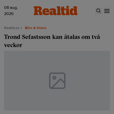
08 aug.
2026
Realtid.se
Börs & finans
Trond Sefastsson kan åtalas om två
veckor