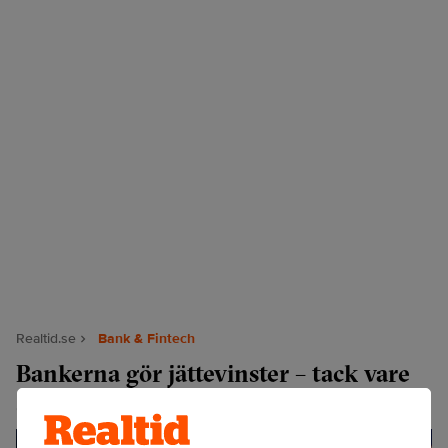
Realtid.se
Bank & Fintech
Bankerna gör jättevinster – tack vare
SpaceX