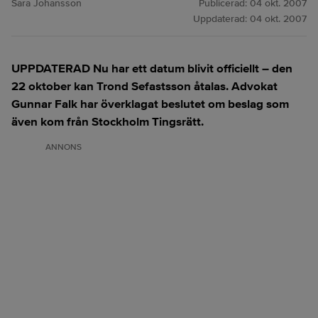
Sara Johansson
Publicerad:
04 okt. 2007
Uppdaterad:
04 okt. 2007
UPPDATERAD Nu har ett datum blivit officiellt – den
22 oktober kan Trond Sefastsson åtalas. Advokat
Gunnar Falk har överklagat beslutet om beslag som
även kom från Stockholm Tingsrätt.
ANNONS