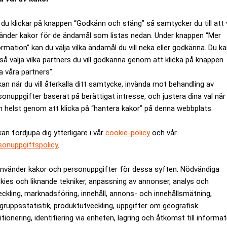
o och dollar. Det ger exportbolagen högre intäkter i kronor räk
du klickar på knappen “Godkänn och stäng” så samtycker du till att 
rmation om svag efterfrågan på lastbilar, men gynnades sedan av 
änder kakor för de ändamål som listas nedan. Under knappen “Mer
stor pekades ut som tänkbar köpare.
ormation” kan du välja vilka ändamål du vill neka eller godkänna. Du k
skmaskiner till sjukhus, och har skånska miljardären Carl Benn
så välja vilka partners du vill godkänna genom att klicka på knappen
a våra partners”.
kan när du vill återkalla ditt samtycke, invända mot behandling av
ett av Getinges franska dotterbolag har fuskat med bokföringen.
sonuppgifter baserat på berättigat intresse, och justera dina val när
ANNONS
 helst genom att klicka på “hantera kakor” på denna webbplats.
kan fördjupa dig ytterligare i vår
cookie-policy
och vår
sonuppgiftspolicy
.
använder kakor och personuppgifter för dessa syften: Nödvändiga
kies och liknande tekniker, anpassning av annonser, analys och
eckling, marknadsföring, innehåll, annons- och innehållsmätning,
gruppsstatistik, produktutveckling, uppgifter om geografisk
itionering, identifiering via enheten, lagring och åtkomst till informa