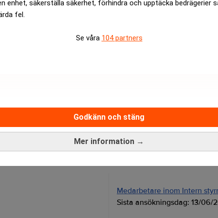
en enhet, säkerställa säkerhet, förhindra och upptäcka bedrägerier 
ärda fel.
Se våra
104 partners
ktie föll ytterligare efter måndagens vinstvarning.
rev är kostnadsfritt:
Prenumerera
Godkänn och stäng
Mer information →
Medarbetare inom Intern styrni
Sista ansökningsdag:
13/06/