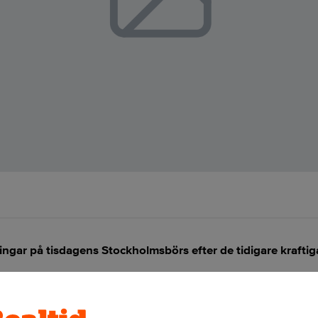
ingar på tisdagens Stockholmsbörs efter de tidigare krafti
ANNONS