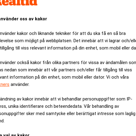
använder oss av kakor
använder kakor och liknande tekniker för att du ska få en så bra
levelse som möjligt på webbplatsen. Det innebär att vi lagrar och/ell
tillgång till viss relevant information på din enhet, som mobil eller da
använder också kakor från olika partners för vissa av ändamålen so
as nedan som innebär att vår partners och/eller får tillgång till viss
evant information på din enhet, som mobil eller dator. Vi och våra
tners
använder.
ändning av kakor innebär att vi behandlar personuppgifter som IP-
nk föll över 7 procent.
ess, unika identifierare och beteendedata. Vår behandling av
ch Handelsbanken, fick se mindre nedgångar för sina aktier, me
sonuppgifter sker med samtycke eller berättigat intresse som laglig
nd.
olagen på Stockholmsbörsen, föll drygt 2 procent.
 Copco, SKF och Sandvik gick alla bättre än index, vilket för
a val av kakor