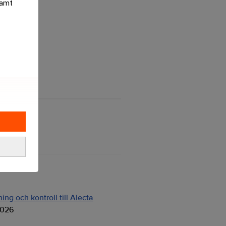
samt
ng och kontroll till Alecta
2026