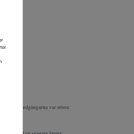
er
tor.
m
n även de nedgångarna var större
klarades med en svagare krona