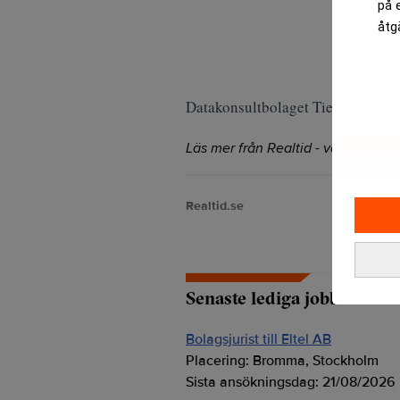
på 
åtg
Datakonsultbolaget Tietoenators a
Läs mer från Realtid - vårt nyhetsb
Realtid.se
Senaste lediga jobben
Bolagsjurist till Eltel AB
Placering:
Bromma, Stockholm
Sista ansökningsdag:
21/08/2026