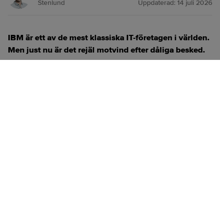
Stenlund
Uppdaterad:
14 juli 2026
IBM är ett av de mest klassiska IT-företagen i världen.
Men just nu är det rejäl motvind efter dåliga besked.
ANNONS