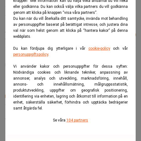
knappen “Mer information” kan du välja vilka ändamål du vill neka
från -104 miljoner kronor år 2019 till -44 miljoner år
eller godkänna. Du kan också välja vilka partners du vill godkänna
genom att klicka på knappen “visa våra partners”.
2020.
Du kan när du vill återkalla ditt samtycke, invända mot behandling
av personuppgifter baserat på berättigat intresse, och justera dina
Läs mer från Realtid - vårt nyhetsbrev
val när som helst genom att klicka på “hantera kakor” på denna
Prenumerera
webbplats.
är kostnadsfritt:
Du kan fördjupa dig ytterligare i vår
cookie-policy
och vår
personuppgiftspolicy
.
admin
Vi använder kakor och personuppgifter för dessa syften:
Nödvändiga cookies och liknande tekniker, anpassning av
annonser, analys och utveckling, marknadsföring, innehåll,
annons- och innehållsmätning, målgruppsstatistik,
produktutveckling, uppgifter om geografisk positionering,
identifiering via enheten, lagring och åtkomst till information på en
Senaste lediga jobben
enhet, säkerställa säkerhet, förhindra och upptäcka bedrägerier
samt åtgärda fel.
Bolagsjurist till Eltel AB
Se våra
104 partners
Placering:
Bromma, Stockholm
Sista ansökningsdag:
21/08/2026