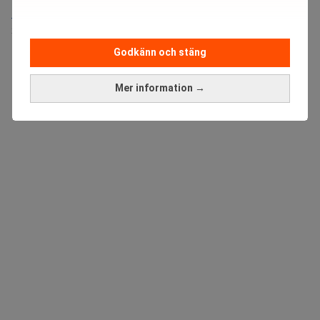
Medarbetare inom Intern styrning och kontroll till Alecta
Sista ansökningsdag:
13/06/2026
Godkänn och stäng
ANNONS
Mer information →