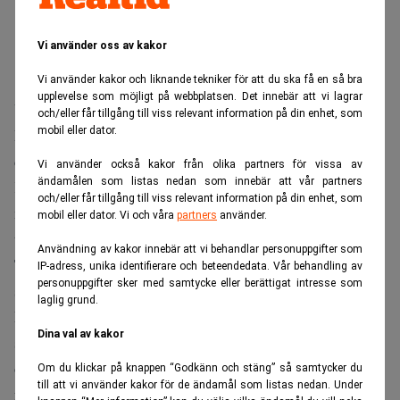
Vi använder oss av kakor
Vi använder kakor och liknande tekniker för att du ska få en så bra
upplevelse som möjligt på webbplatsen. Det innebär att vi lagrar
Uppsala-baserade techbolaget Dirac får TIN Fonder och
och/eller får tillgång till viss relevant information på din enhet, som
mobil eller dator.
H&M-familjen-anknuten DIG Investments som nya
delägare efter en ny kapitalrunda om 150 miljoner kronor.
Vi använder också kakor från olika partners för vissa av
ändamålen som listas nedan som innebär att vår partners
Kapitalanskaffningen mostvarar en värdering om 1,2
och/eller får tillgång till viss relevant information på din enhet, som
miljarder kronor. Det rapporterar Finwire, med hänvisning
mobil eller dator. Vi och våra
partners
använder.
till Di Digital.
Användning av kakor innebär att vi behandlar personuppgifter som
TIN Fonder investerar 75 miljoner kronor i kapital i
IP-adress, unika identifierare och beteendedata. Vår behandling av
personuppgifter sker med samtycke eller berättigat intresse som
samband med rundan.
laglig grund.
Dirac grundades i Uppsale 2010. Omsättningen har ökat
Dina val av kakor
stadigt sedan dess, särskilt från och med 2013,
och uppgick till 86 miljoner kronor år 2020, en ökning
Om du klickar på knappen “Godkänn och stäng” så samtycker du
till att vi använder kakor för de ändamål som listas nedan. Under
från 66 miljoner kronor 2019. Även resultatet förbättrades,