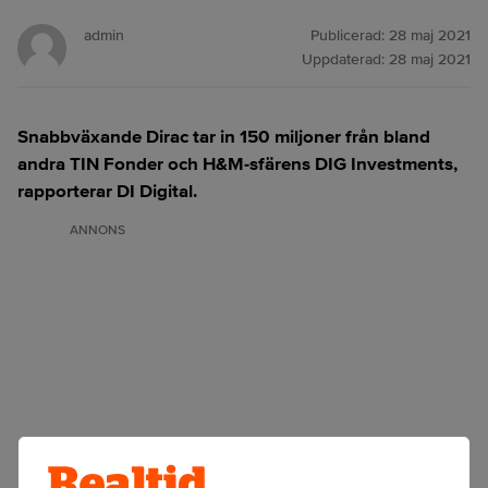
admin
Publicerad:
28 maj 2021
Uppdaterad:
28 maj 2021
Snabbväxande Dirac tar in 150 miljoner från bland
andra TIN Fonder och H&M-sfärens DIG Investments,
rapporterar DI Digital.
ANNONS