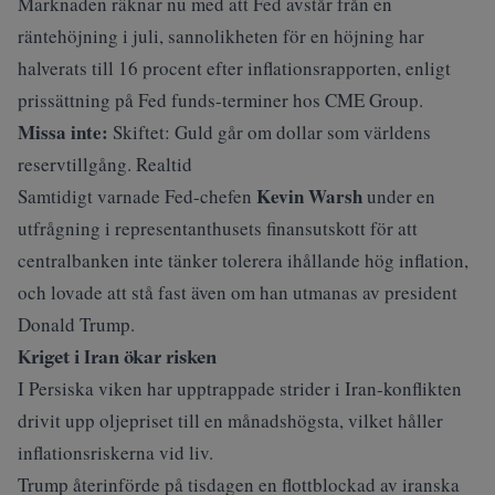
Marknaden räknar nu med att Fed avstår från en
räntehöjning i juli, sannolikheten för en höjning har
halverats till 16 procent efter inflationsrapporten, enligt
prissättning på Fed funds-terminer hos CME Group.
Missa inte:
Skiftet: Guld går om dollar som världens
reservtillgång. Realtid
Kevin Warsh
Samtidigt varnade Fed-chefen
under en
utfrågning i representanthusets finansutskott för att
centralbanken inte tänker tolerera ihållande hög inflation,
och lovade att stå fast även om han utmanas av president
Donald Trump.
Kriget i Iran ökar risken
I Persiska viken har upptrappade strider i Iran-konflikten
drivit upp oljepriset till en månadshögsta, vilket håller
inflationsriskerna vid liv.
Trump återinförde på tisdagen en flottblockad av iranska