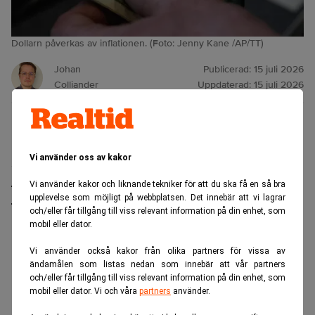
Dollarn påverkas av inflationen. (Foto: Jenny Kane /AP/TT)
Johan
Publicerad:
15 juli 2026
Colliander
Uppdaterad:
15 juli 2026
Dollarn fortsatte att tappa mark på onsdagen efter att
ha fallit från en tvåveckorshögsta, sedan en svagare
Vi använder oss av kakor
inflationssiffra än väntat dämpat marknadens
Vi använder kakor och liknande tekniker för att du ska få en så bra
förväntningar på en nära förestående räntehöjning
upplevelse som möjligt på webbplatsen. Det innebär att vi lagrar
från den amerikanska centralbanken Federal Reserve.
och/eller får tillgång till viss relevant information på din enhet, som
mobil eller dator.
ANNONS
Vi använder också kakor från olika partners för vissa av
ändamålen som listas nedan som innebär att vår partners
och/eller får tillgång till viss relevant information på din enhet, som
mobil eller dator. Vi och våra
partners
använder.