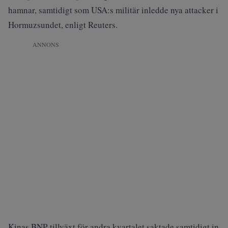
hamnar, samtidigt som USA:s militär inledde nya attacker i
Hormuzsundet, enligt Reuters.
ANNONS
Kinas BNP-tillväxt för andra kvartalet saktade samtidigt in