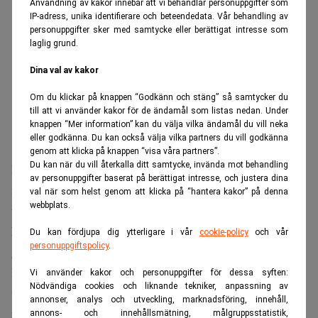
Användning av kakor innebär att vi behandlar personuppgifter som
IP-adress, unika identifierare och beteendedata. Vår behandling av
personuppgifter sker med samtycke eller berättigat intresse som
laglig grund.
Dina val av kakor
Om du klickar på knappen “Godkänn och stäng” så samtycker du
till att vi använder kakor för de ändamål som listas nedan. Under
knappen “Mer information” kan du välja vilka ändamål du vill neka
eller godkänna. Du kan också välja vilka partners du vill godkänna
genom att klicka på knappen “visa våra partners”.
Du kan när du vill återkalla ditt samtycke, invända mot behandling
Mot yenen handlades dollarn till 162,20, ned 0,05 procent,
av personuppgifter baserat på berättigat intresse, och justera dina
medan euron och pundet båda steg med drygt 0,1 procent
val när som helst genom att klicka på “hantera kakor” på denna
webbplats.
till 1,1438 respektive 1,3403 dollar.
Missa inte
:
Bankomat förlorar sitt eget namn – domstolen
Du kan fördjupa dig ytterligare i vår
cookie-policy
och vår
personuppgiftspolicy
.
ger Google rätt. Realtid
Dollarindex, som mäter valutan mot en korg av sex andra
Vi använder kakor och personuppgifter för dessa syften:
Nödvändiga cookies och liknande tekniker, anpassning av
valutor, låg på 100,8 efter att ha fallit 0,35 procent under
annonser, analys och utveckling, marknadsföring, innehåll,
föregående handelsdag, den största nedgången på nästan
annons- och innehållsmätning, målgruppsstatistik,