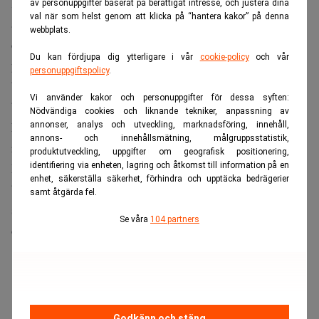
Kritiker menar att spekulationen är särskilt påtaglig i
av personuppgifter baserat på berättigat intresse, och justera dina
val när som helst genom att klicka på “hantera kakor” på denna
aktier kopplade till utbyggnaden av artificiell intelligens,
webbplats.
där optioner och hävstångsprodukter i form av ETF:er spär
Du kan fördjupa dig ytterligare i vår
cookie-policy
och vår
på rörelserna. Småsparare har i stor skala sökt sig till
personuppgiftspolicy
.
bolag som minneschiptillverkaren Micron och den nyligen
Vi använder kakor och personuppgifter för dessa syften:
börsnoterade rymdkoncernen SpaceX.
Nödvändiga cookies och liknande tekniker, anpassning av
Läs även:
Svenska aktier som följer Warren Buffetts
annonser, analys och utveckling, marknadsföring, innehåll,
annons- och innehållsmätning, målgruppsstatistik,
recept. Dagens PS
produktutveckling, uppgifter om geografisk positionering,
identifiering via enheten, lagring och åtkomst till information på en
Buffett, känd för sin strikta hållning till värdeinvestering,
enhet, säkerställa säkerhet, förhindra och upptäcka bedrägerier
beskriver de verkligt meningsfulla investeringstillfällena
samt åtgärda fel.
som få och långt mellan,och betonar att tålamod och
Se våra
104 partners
disciplin är avgörande.
ANNONS
Godkänn och stäng