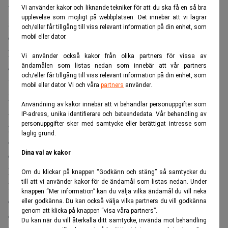
”Det är svårt att hitta värden när alla föredrar att spela”,
Vi använder kakor och liknande tekniker för att du ska få en så bra
upplevelse som möjligt på webbplatsen. Det innebär att vi lagrar
säger Berkshire Hathaways ordförande i en intervju med
och/eller får tillgång till viss relevant information på din enhet, som
Becky Quick
CNBC:s
.
mobil eller dator.
Missa inte:
Buffetts indikator på rekordnivå – så illa har
Vi använder också kakor från olika partners för vissa av
ändamålen som listas nedan som innebär att vår partners
det aldrig sett ut förut. Realtid
och/eller får tillgång till viss relevant information på din enhet, som
Uttalandet är en fortsättning på den kritik 95-åriga Warren
mobil eller dator. Vi och våra
partners
använder.
Buffett framförde tidigare i år. I maj liknade Buffett
Användning av kakor innebär att vi behandlar personuppgifter som
aktiemarknaden vid ”en kyrka med ett kasino intill”, och
IP-adress, unika identifierare och beteendedata. Vår behandling av
personuppgifter sker med samtycke eller berättigat intresse som
pekade särskilt ut den kraftiga ökningen av handeln med
laglig grund.
optioner med en dags löptid som renodlat spelande, enligt
Dina val av kakor
CNBC
.
Marknaden bara ökar i värde
Om du klickar på knappen “Godkänn och stäng” så samtycker du
till att vi använder kakor för de ändamål som listas nedan. Under
Marknaden har under året stigit till nya rekordnivåer trots
knappen “Mer information” kan du välja vilka ändamål du vill neka
en rad orosmoln, däribland den energichock som följt av
eller godkänna. Du kan också välja vilka partners du vill godkänna
genom att klicka på knappen “visa våra partners”.
det pågående kriget med Iran.
Du kan när du vill återkalla ditt samtycke, invända mot behandling