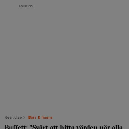
ANNONS
Realtid.se
Börs & finans
Buffett: "Svårt att hitta värden när alla