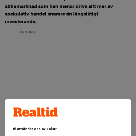
aktiemarknad som han menar drivs allt mer av
spekulativ handel snarare än långsiktigt
investerande.
ANNONS
Vi använder oss av kakor