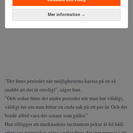
Mer information →
”Det finns perioder när möjligheterna kastas på en så
snabbt att det är otroligt”, säger han.
”Och sedan finns det andra perioder när man har väldigt,
väldigt tur om man hittar en enda sak på ett par år. Och det
borde alltid vara det senare som gäller.”
Han tillägger att marknadens incitament pekar åt fel håll:
eftersom människor gärna spelar finns det mer pengar i att