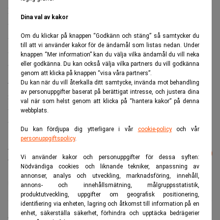
Enligt Sydbank beror förändringen på det faktum att det
Dina val av kakor
till följd av penningpolitiken i både EU och Danmark finns
Om du klickar på knappen “Godkänn och stäng” så samtycker du
utsikter att den negativa räntemiljön kommer att fortsätta
till att vi använder kakor för de ändamål som listas nedan. Under
under en lång period. Detta är något som sätter press på
knappen “Mer information” kan du välja vilka ändamål du vill neka
eller godkänna. Du kan också välja vilka partners du vill godkänna
bankernas resultat, konstaterar Sydbank.
genom att klicka på knappen “visa våra partners”.
– Sydbank kommer att fortsätta ge god och värdeskapande
Du kan när du vill återkalla ditt samtycke, invända mot behandling
av personuppgifter baserat på berättigat intresse, och justera dina
rådgivning till kunderna. Därför är det nödvändigt att se
val när som helst genom att klicka på “hantera kakor” på denna
till att insättningskostnaderna inte belastar banken, skriver
webbplats.
banken i en kommentar.
Du kan fördjupa dig ytterligare i vår
cookie-policy
och vår
personuppgiftspolicy
.
Läs mer från Realtid - vårt nyhetsbrev
Prenumerera
Vi använder kakor och personuppgifter för dessa syften:
är kostnadsfritt:
Nödvändiga cookies och liknande tekniker, anpassning av
annonser, analys och utveckling, marknadsföring, innehåll,
Sydbank
annons- och innehållsmätning, målgruppsstatistik,
produktutveckling, uppgifter om geografisk positionering,
identifiering via enheten, lagring och åtkomst till information på en
enhet, säkerställa säkerhet, förhindra och upptäcka bedrägerier
Camilla Jonsson