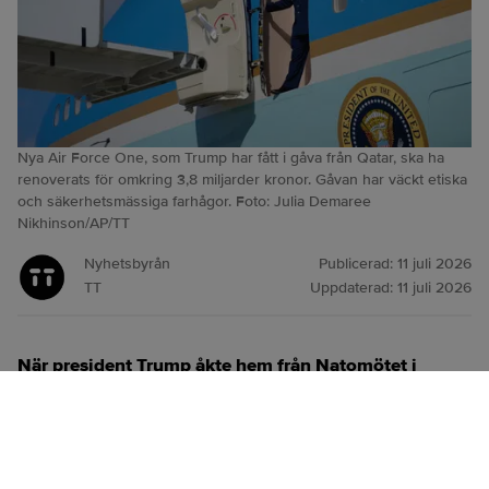
Nya Air Force One, som Trump har fått i gåva från Qatar, ska ha
renoverats för omkring 3,8 miljarder kronor. Gåvan har väckt etiska
och säkerhetsmässiga farhågor. Foto: Julia Demaree
Nikhinson/AP/TT
Nyhetsbyrån
Publicerad:
11 juli 2026
TT
Uppdaterad:
11 juli 2026
När president Trump åkte hem från Natomötet i
Ankara i veckan reste han med ett äldre Air Force
One-plan, inte det skänkta flygplan från Qatar som
han kom dit med.
ANNONS