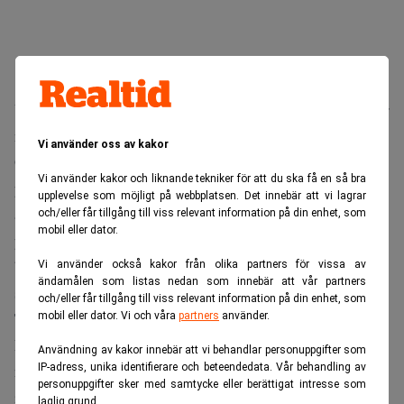
Utsikterna för räntemiljön gör att
Sydbank
sänker taket för
när kunder måste betala negativa räntor.
Vi använder oss av kakor
Om en privatkund i Sydbank har mer än 100 000 kronor
Vi använder kakor och liknande tekniker för att du ska få en så bra
på sitt vanliga konto i banken kan räkna med att betala för
upplevelse som möjligt på webbplatsen. Det innebär att vi lagrar
att få ha pengarna kvar. Sydbank sänker taket för när
och/eller får tillgång till viss relevant information på din enhet, som
mobil eller dator.
privatkunder måste betala för att ha pengar på ett
bankkonto. Detta konstaterade Sydbank onsdag morgon i
Vi använder också kakor från olika partners för vissa av
ändamålen som listas nedan som innebär att vår partners
samband med dess redovisning för tredje kvartalet.
och/eller får tillgång till viss relevant information på din enhet, som
Taket sänks från maximalt 250 000 DKK till 100 000
mobil eller dator. Vi och våra
partners
använder.
DKK. Detta är ett av de lägsta taken bland danska banker
Användning av kakor innebär att vi behandlar personuppgifter som
IP-adress, unika identifierare och beteendedata. Vår behandling av
när privata kunder drabbas av negativa räntor på sina
personuppgifter sker med samtycke eller berättigat intresse som
insättningar.
laglig grund.