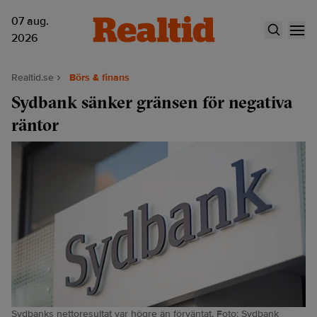
07 aug.
2026
Realtid.se
Börs & finans
Sydbank sänker gränsen för negativa
räntor
Sydbanks nettoresultat var högre än förväntat. Foto: Sydbank