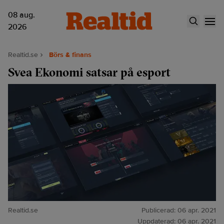
08 aug.
2026
Realtid.se
Börs & finans
Svea Ekonomi satsar på esport
Realtid.se
Publicerad:
06 apr. 2021
Uppdaterad:
06 apr. 2021