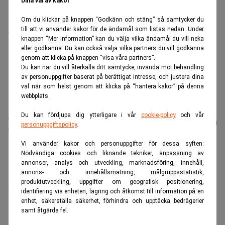
Dina val av kakor
proffsturneringar, influencers, offline-events och
sändningsproduktion av esport.
Om du klickar på knappen “Godkänn och stäng” så samtycker du
till att vi använder kakor för de ändamål som listas nedan. Under
Vator Securities har agerat finansiell rådgivare till Epulze i
knappen “Mer information” kan du välja vilka ändamål du vill neka
samband med transaktionen.
eller godkänna. Du kan också välja vilka partners du vill godkänna
genom att klicka på knappen “visa våra partners”.
Du kan när du vill återkalla ditt samtycke, invända mot behandling
av personuppgifter baserat på berättigat intresse, och justera dina
val när som helst genom att klicka på “hantera kakor” på denna
webbplats.
Du kan fördjupa dig ytterligare i vår
cookie-policy
och vår
Läs mer från Realtid - vårt nyhetsbrev
Prenumerera
personuppgiftspolicy
.
är kostnadsfritt:
Vi använder kakor och personuppgifter för dessa syften:
Svea Ekonomi
Nödvändiga cookies och liknande tekniker, anpassning av
annonser, analys och utveckling, marknadsföring, innehåll,
annons- och innehållsmätning, målgruppsstatistik,
produktutveckling, uppgifter om geografisk positionering,
Realtid.se
identifiering via enheten, lagring och åtkomst till information på en
enhet, säkerställa säkerhet, förhindra och upptäcka bedrägerier
samt åtgärda fel.