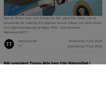
Nya Air Force One, som Trump har fått i gåva från Qatar, ska ha
renoverats för omkring 3,8 miljarder kronor. Gåvan har väckt etiska
och säkerhetsmässiga farhågor. Foto: Julia Demaree
Nikhinson/AP/TT
Nyhetsbyrån
Publicerad:
11 juli 2026
TT
Uppdaterad:
11 juli 2026
När president Trump åkte hem från Natomötet i
Ankara i veckan reste han med ett äldre Air Force
One-plan, inte det skänkta flygplan från Qatar som
han kom dit med.
ANNONS