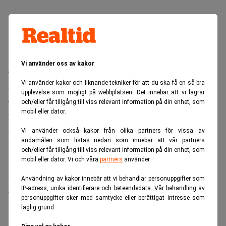
Epulze ger spelare av flera av de största datorspelen,
Vi använder oss av kakor
däribland Dota 2 och Counter-Strike: Global Offensive,
Vi använder kakor och liknande tekniker för att du ska få en så bra
möjlighet att själva delta i turneringar, ligor och matcher
upplevelse som möjligt på webbplatsen. Det innebär att vi lagrar
där en prispott står på spel. Det framgår av ett
och/eller får tillgång till viss relevant information på din enhet, som
mobil eller dator.
pressmeddelande.
Epulze har sedan starten 2015 verksamhet världen över
Vi använder också kakor från olika partners för vissa av
ändamålen som listas nedan som innebär att vår partners
med ett dotterbolag i Malaysia samt lokala kontor i
och/eller får tillgång till viss relevant information på din enhet, som
Singapore, Ukraina och Brasilien.
mobil eller dator. Vi och våra
partners
använder.
Den just avslutade finansieringsrundan gör att Epulze nu
Användning av kakor innebär att vi behandlar personuppgifter som
går in i en ny expansiv fas med fokus på att attrahera fler
IP-adress, unika identifierare och beteendedata. Vår behandling av
personuppgifter sker med samtycke eller berättigat intresse som
användare på nyckelmarknader genom att lägga till nya
laglig grund.
speltitlar, nya funktioner samt vidga bolagets ekosystem av