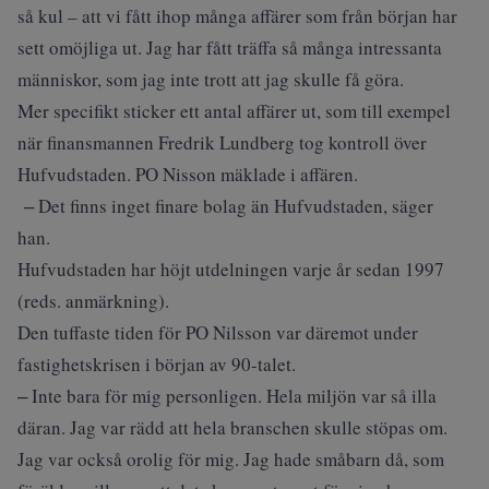
så kul – att vi fått ihop många affärer som från början har
sett omöjliga ut. Jag har fått träffa så många intressanta
människor, som jag inte trott att jag skulle få göra.
Mer specifikt sticker ett antal affärer ut, som till exempel
när finansmannen Fredrik Lundberg tog kontroll över
Hufvudstaden. PO Nisson mäklade i affären.
‒ Det finns inget finare bolag än Hufvudstaden, säger
han.
Hufvudstaden har höjt utdelningen varje år sedan 1997
(reds. anmärkning).
Den tuffaste tiden för PO Nilsson var däremot under
fastighetskrisen i början av 90-talet.
‒ Inte bara för mig personligen. Hela miljön var så illa
däran. Jag var rädd att hela branschen skulle stöpas om.
Jag var också orolig för mig. Jag hade småbarn då, som