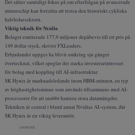
Det sätter samtidigt fokus på om efterfrågan på avancerade
minneschip kan fortsätta att trotsa den historiskt cykliska
halvledarsektorn.
Viktig teknik för Nvidia
Bolaget emitterade 177,9 miljoner depåbevis till ett pris på
149 dollar styck, skriver
FXLeaders
.
Erbjudandet uppges ha blivit omkring sju gånger
övertecknat, vilket speglar det starka investerarintresset
för bolag med koppling till AI-infrastruktur.
SK Hynix är marknadsledande inom HBM-minnen, en typ
av höghastighetsminne som används tillsammans med AI-
processorer för att snabbt hantera stora datamängder.
Tekniken är central i bland annat Nvidias AI-system, där
SK Hynix är en viktig leverantör.
ANNONS