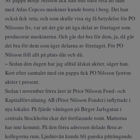
Av pappa Börje Nilsson fick han inte bara veta att man
med Atlas Copcos maskiner kunde borra i berg. Det han
också fick veta, och som skulle visa sig få betydelse för PO
Nilssons liv, var att det går att äga delar av företaget som
producerar maskinerna. Och går det bra för dem, ja, då går
det bra för dem som äger delarna av företaget. För PO
Nilsson föll allt på plats där och då.
‒ Sedan den dagen har jag alltid älskat aktier, säger han.
Kort efter samtalet med sin pappa fick PO Nilsson fjorton
aktier i present.
Sedan i november förra året är Prior Nilsson Fond- och
Kapitalförvaltning AB (Prior Nilsson Fonder) inflyttade i
nya lokaler. På fjärde våningen på Birger Jarlsgatan i
centrala Stockholm ekar det fortfarande tomt. Mattorna
har inte kommit. På den förra adressen delade flera av
kollegorna rum. Ljudnivån kunde bli ganska påträngande.