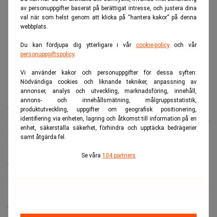
av personuppgifter baserat på berättigat intresse, och justera dina
val när som helst genom att klicka på “hantera kakor” på denna
webbplats.
Du kan fördjupa dig ytterligare i vår
cookie-policy
och vår
personuppgiftspolicy
.
Vi använder kakor och personuppgifter för dessa syften:
Nödvändiga cookies och liknande tekniker, anpassning av
annonser, analys och utveckling, marknadsföring, innehåll,
annons- och innehållsmätning, målgruppsstatistik,
‒ Den stora förändringen är att mer och mer pengar går till
produktutveckling, uppgifter om geografisk positionering,
identifiering via enheten, lagring och åtkomst till information på en
börshandlade indexfonder, så kallade ETF:er, ökningen har
enhet, säkerställa säkerhet, förhindra och upptäcka bedrägerier
varit dramatisk. Det förändrar marknadens beteende, ju
samt åtgärda fel.
mer passiva pengar desto mer ökar volatiliteten.
Se våra
104 partners
‒ Mindre och mindre alfa-pengar, det vill säga pengar
placerade utifrån fundamental analys. Det leder till att det
finns färre bromsar vid såväl uppgång som nedgång. Om
ett bolags vikt i ett index förändras kan det leda till