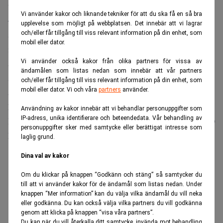
tillväxtstrategi.
Vi använder kakor och liknande tekniker för att du ska få en så bra
‒ Om man äger aktier av en viss anledning, och om det
upplevelse som möjligt på webbplatsen. Det innebär att vi lagrar
sedan händer något som gör att den ursprungliga ansatsen
och/eller får tillgång till viss relevant information på din enhet, som
mobil eller dator.
inte längre gäller vill vi snabbt kunna avveckla positionen,
Vi använder också kakor från olika partners för vissa av
att äga aktier som vi inte längre fullt ut tror på, det blir
ändamålen som listas nedan som innebär att vår partners
som ett gift, man blir helt blockerad av att bara titta på den
och/eller får tillgång till viss relevant information på din enhet, som
mobil eller dator. Vi och våra
partners
använder.
aktien och förmörkar synen på andra möjligheter, säger
han.
Användning av kakor innebär att vi behandlar personuppgifter som
IP-adress, unika identifierare och beteendedata. Vår behandling av
De stora förändringarna på börsen är något som stärker PO
personuppgifter sker med samtycke eller berättigat intresse som
Nilssons tro på betydelsen av aktiv förvaltning.
laglig grund.
ANNONS
Dina val av kakor
Om du klickar på knappen “Godkänn och stäng” så samtycker du
till att vi använder kakor för de ändamål som listas nedan. Under
knappen “Mer information” kan du välja vilka ändamål du vill neka
eller godkänna. Du kan också välja vilka partners du vill godkänna
genom att klicka på knappen “visa våra partners”.
Du kan när du vill återkalla ditt samtycke, invända mot behandling