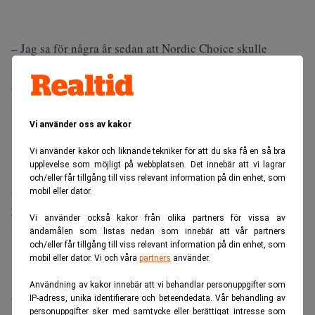
– Jag sa för några år sedan att Nordic Choice skulle
fördubbla kapaciteten i Göteborg. Det är ett löfte till
Göteborgarna som vi levererat på och överträffat med
råge, säger Petter Stordalen, ägare till Nordic Choice
Vi använder oss av kakor
Hotels, i en presskommentar.
Den 12 745 kvadratmeter stora fastigheten som är under
Vi använder kakor och liknande tekniker för att du ska få en så bra
upplevelse som möjligt på webbplatsen. Det innebär att vi lagrar
uppförande beräknas öppna hösten 2022. Fastighetsägare
och/eller får tillgång till viss relevant information på din enhet, som
är Geely.
mobil eller dator.
Zhejiang Geely Holding Group är ett privatägt kinesiskt
Vi använder också kakor från olika partners för vissa av
familjeföretag som är dominerande ägare till den
ändamålen som listas nedan som innebär att vår partners
och/eller får tillgång till viss relevant information på din enhet, som
kinesiska fordonstillverkaren Geely Automobile och till
mobil eller dator. Vi och våra
partners
använder.
Volvo Personvagnar. Zhejiang Geely Holding Groups
Användning av kakor innebär att vi behandlar personuppgifter som
grundare Li Shufu äger 90 procent och hans son Li
IP-adress, unika identifierare och beteendedata. Vår behandling av
Xingxing 10 procent.
personuppgifter sker med samtycke eller berättigat intresse som