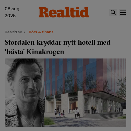
08 aug.
2026
Realtid.se
Börs & finans
Stordalen kryddar nytt hotell med
'bästa' Kinakrogen