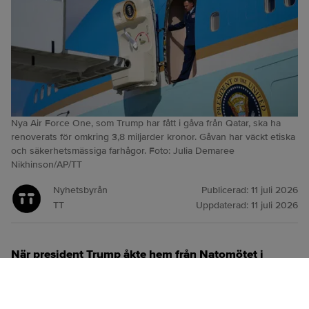
Nya Air Force One, som Trump har fått i gåva från Qatar, ska ha
renoverats för omkring 3,8 miljarder kronor. Gåvan har väckt etiska
och säkerhetsmässiga farhågor. Foto: Julia Demaree
Nikhinson/AP/TT
Nyhetsbyrån
Publicerad:
11 juli 2026
TT
Uppdaterad:
11 juli 2026
När president Trump åkte hem från Natomötet i
Ankara i veckan reste han med ett äldre Air Force
One-plan, inte det skänkta flygplan från Qatar som
han kom dit med.