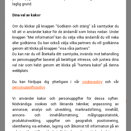
laglig grund.
Ambitionerna för hotellet är stora.
– Fastighetsägaren var väldigt tydliga med att de sökte en
Dina val av kakor
hotelloperatör som skulle ha kunskapen och kraften att
Om du klickar på knappen “Godkänn och stäng” så samtycker du
till att vi använder kakor för de ändamål som listas nedan. Under
etablera en restaurangverksamhet i huset som skulle hålla
knappen “Mer information” kan du välja vilka ändamål du vill neka
internationellt hög nivå. Vi har antagit den utmaningen
eller godkänna. Du kan också välja vilka partners du vill godkänna
genom att klicka på knappen “visa våra partners”.
och kommer när hotellet öppnar nästa år kunna ge stan
Du kan när du vill återkalla ditt samtycke, invända mot behandling
dess absolut bästa och mest autentiska kinesiska a la carte
av personuppgifter baserat på berättigat intresse, och justera dina
val när som helst genom att klicka på “hantera kakor” på denna
restaurang, säger Stordalen.
webbplats.
Du kan fördjupa dig ytterligare i vår
cookie-policy
och vår
personuppgiftspolicy
.
Läs mer från Realtid - vårt nyhetsbrev
Vi använder kakor och personuppgifter för dessa syften:
Prenumerera
är kostnadsfritt:
Nödvändiga cookies och liknande tekniker, anpassning av
annonser, analys och utveckling, marknadsföring, innehåll,
annons- och innehållsmätning, målgruppsstatistik,
Geely
Nordic Choice Hotels
Petter Stordalen
produktutveckling, uppgifter om geografisk positionering,
identifiering via enheten, lagring och åtkomst till information på en