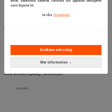
enhet, säkerställa säkerhet, förhindra och upptäcka bedrägerier
samt åtgärda fel.
Realtid.se
Se våra
104 partners
Senaste lediga jobben
Bolagsjurist till Eltel AB
Placering:
Bromma, Stockholm
Godkänn och stäng
Sista ansökningsdag:
21/08/2026
Mer information →
Medarbetare inom Intern styrning och kontroll till Alecta
Sista ansökningsdag:
13/06/2026
ANNONS