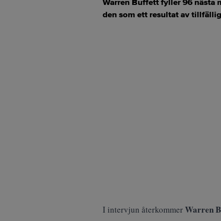
Warren Buffett fyller 96 nästa 
den som ett resultat av tillfälli
Warren Bu
I intervjun återkommer