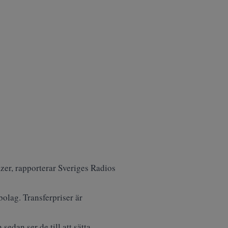
zer, rapporterar Sveriges Radios
olag. Transferpriser är
sedan ser de till att sätta