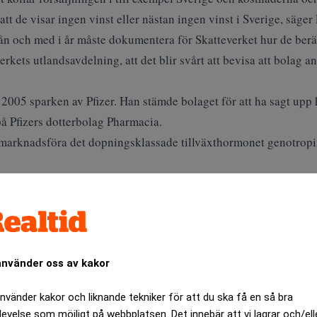
att de visar ingen vinst eller nästan ingen vinst i Sverige, säger 
ån och med i år måste dokumentera för Skatteverket hur de beräk
kets utlandsavdelning, att det blir svårt att bevisa att bolag anp
2005 sparken av Pfizer. Han stämde bolaget för att ha sagt upp
på Pfizers dotterbolag Pharmacia.
 marknadsföra det dopningsklassade tillväxthormonet genotropin
rev är kostnadsfritt:
Prenumerera
använder oss av kakor
använder kakor och liknande tekniker för att du ska få en så bra
levelse som möjligt på webbplatsen. Det innebär att vi lagrar och/ell