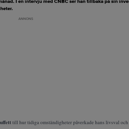
månad. I en intervju med CNBC ser han tillbaka på sin inve
gheter.
ANNONS
ffett
till hur tidiga omständigheter påverkade hans livsval och