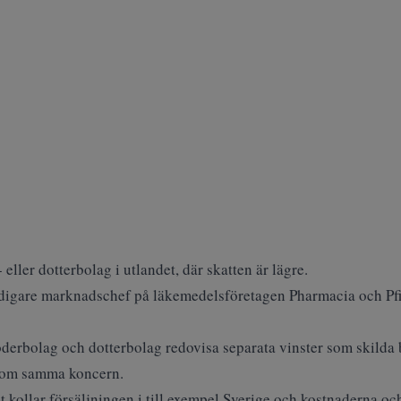
r- eller dotterbolag i utlandet, där skatten är lägre.
idigare marknadschef på läkemedelsföretagen Pharmacia och Pfi
derbolag och dotterbolag redovisa separata vinster som skilda b
inom samma koncern.
t kollar försäljningen i till exempel Sverige och kostnaderna och 