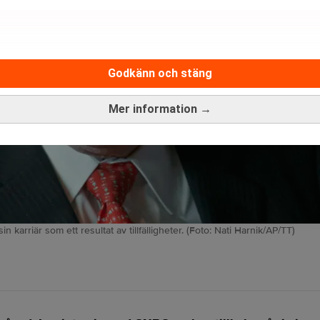
Godkänn och stäng
Mer information →
 karriär som ett resultat av tillfälligheter. (Foto: Nati Harnik/AP/TT)