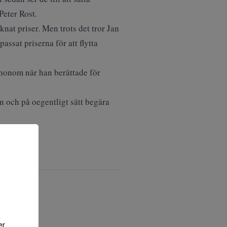
Peter Rost.
nat priser. Men trots det tror Jan
assat priserna för att flytta
 honom när han berättade för
 och på oegentligt sätt begära
er