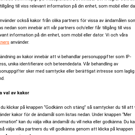
tillgång till viss relevant information på din enhet, som mobil eller da
använder också kakor från olika partners för vissa av ändamålen so
as nedan som innebär att vår partners och/eller får tillgång till viss
evant information på din enhet, som mobil eller dator. Vi och våra
Medarbetare inom Intern styrni
tners
använder.
Sista ansökningsdag:
13/06/
ändning av kakor innebär att vi behandlar personuppgifter som IP-
ess, unika identifierare och beteendedata. Vår behandling av
ANNONS
sonuppgifter sker med samtycke eller berättigat intresse som laglig
nd.
a val av kakor
du klickar på knappen “Godkänn och stäng” så samtycker du till att 
änder kakor för de ändamål som listas nedan. Under knappen “Mer
ormation” kan du välja vilka ändamål du vill neka eller godkänna. Du k
så välja vilka partners du vill godkänna genom att klicka på knappen