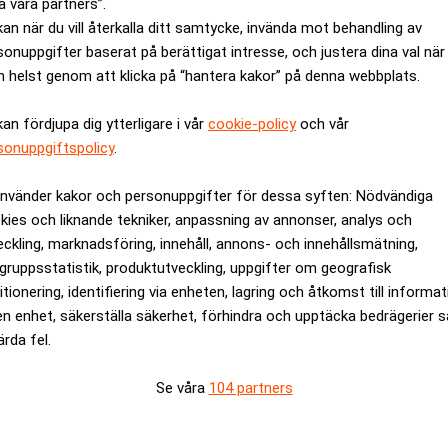
a våra partners”.
kan när du vill återkalla ditt samtycke, invända mot behandling av
sonuppgifter baserat på berättigat intresse, och justera dina val när
 helst genom att klicka på “hantera kakor” på denna webbplats.
kan fördjupa dig ytterligare i vår
cookie-policy
och vår
sonuppgiftspolicy
.
använder kakor och personuppgifter för dessa syften: Nödvändiga
vara en av de tio mest tursamma”
kies och liknande tekniker, anpassning av annonser, analys och
eckling, marknadsföring, innehåll, annons- och innehållsmätning,
gruppsstatistik, produktutveckling, uppgifter om geografisk
itionering, identifiering via enheten, lagring och åtkomst till informa
en enhet, säkerställa säkerhet, förhindra och upptäcka bedrägerier 
ärda fel.
Se våra
104 partners