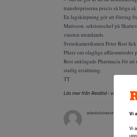
transferpriserna precis så höga så 
En lagskärpning gör att företag fr
Mattsson, sektionschef på Skattever
vinsten utomlands.
Svenskamerikanen Peter Rost fick 
Pfizer om olagliga affärsmetoder 
Rost anklagade Pharmacia för att
statlig ersättning.
TT
Läs mer från Realtid - vårt nyhetsb
administrator
Vi 
Vi 
upp