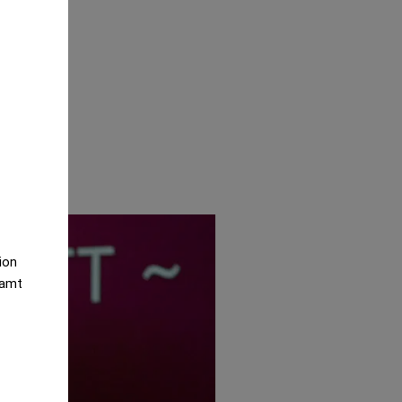
tion
samt