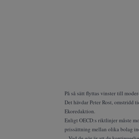
På så sätt flyttas vinster till mode
Det hävdar Peter Rost, omstridd t
Ekoredaktion.
Enligt OECD:s riktlinjer måste mo
prissättning mellan olika bolag 
– Vad de gör är att de kontinuerlig