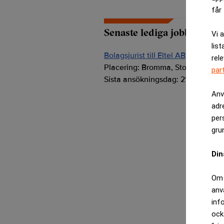
får 
Senaste lediga jobben
Vi 
list
Bolagsjurist till Eltel AB
rel
Placering:
Bromma, Stockholm
par
Sista ansökningsdag:
21/08/2026
Anv
adr
per
gru
Din
Om 
anv
inf
ock