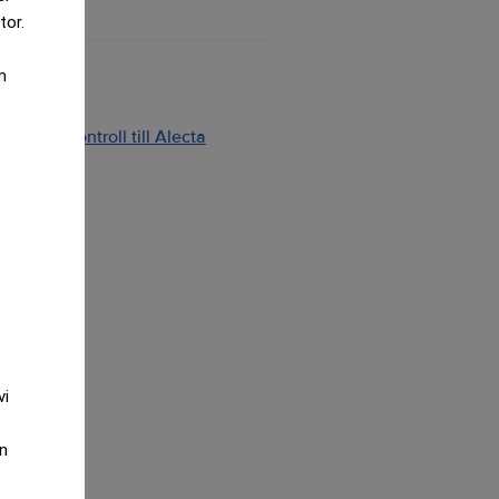
tor.
m
ng och kontroll till Alecta
2026
vi
an