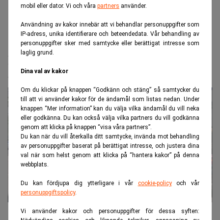
mobil eller dator. Vi och våra
partners
använder.
Användning av kakor innebär att vi behandlar personuppgifter som
IP-adress, unika identifierare och beteendedata. Vår behandling av
Realtid.se
Börs & finans
personuppgifter sker med samtycke eller berättigat intresse som
laglig grund.
Ryssland förlänger stopp på
Dina val av kakor
dieselexport
Om du klickar på knappen “Godkänn och stäng” så samtycker du
till att vi använder kakor för de ändamål som listas nedan. Under
knappen “Mer information” kan du välja vilka ändamål du vill neka
eller godkänna. Du kan också välja vilka partners du vill godkänna
genom att klicka på knappen “visa våra partners”.
Du kan när du vill återkalla ditt samtycke, invända mot behandling
av personuppgifter baserat på berättigat intresse, och justera dina
val när som helst genom att klicka på “hantera kakor” på denna
webbplats.
Du kan fördjupa dig ytterligare i vår
cookie-policy
och vår
personuppgiftspolicy
.
Bilkö vid en bensinstation i Moskva den 30 juni. Foto: Pavel
Vi använder kakor och personuppgifter för dessa syften:
Bednyakov/AP/TT