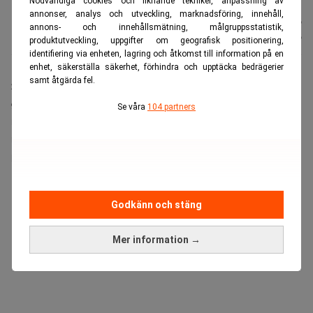
Nödvändiga cookies och liknande tekniker, anpassning av
annonser, analys och utveckling, marknadsföring, innehåll,
Nyhetsbyrån
Publicerad:
26 juli 2026
annons- och innehållsmätning, målgruppsstatistik,
TT
Uppdaterad:
26 juli 2026
produktutveckling, uppgifter om geografisk positionering,
identifiering via enheten, lagring och åtkomst till information på en
enhet, säkerställa säkerhet, förhindra och upptäcka bedrägerier
samt åtgärda fel.
Stoppet kommunicerades tidigare i juli och skulle
gälla till den 31 juli. Nu förlängs stoppet till årets slut,
Se våra
104 partners
men Ryssland planerar att häva förbudet så snart
marknaden återhämtat sig, enligt landets biträdande
premiärminister Alexander Novak.
ANNONS
Godkänn och stäng
Mer information →