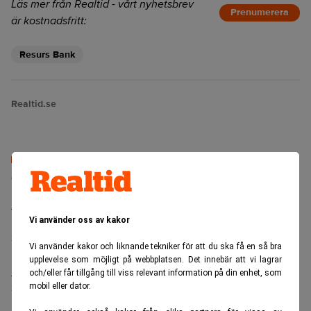
Läs mer från Realtid - vårt nyhetsbrev
Prenumerera
är kostnadsfritt:
Resurs Bank
Realtid.se
Senaste lediga jobben
Bolagsjurist till Eltel AB
Placering:
Bromma, Stockholm
Vi använder oss av kakor
Sista ansökningsdag:
21/08/2026
Vi använder kakor och liknande tekniker för att du ska få en så bra
upplevelse som möjligt på webbplatsen. Det innebär att vi lagrar
Medarbetare inom Intern styrning och kontroll till Alecta
och/eller får tillgång till viss relevant information på din enhet, som
mobil eller dator.
Sista ansökningsdag:
13/06/2026