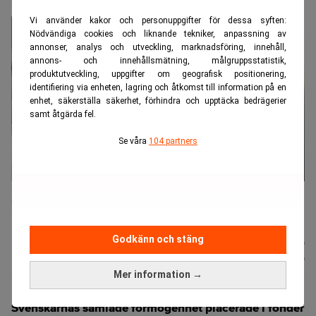
Vi använder kakor och personuppgifter för dessa syften:
Nödvändiga cookies och liknande tekniker, anpassning av
annonser, analys och utveckling, marknadsföring, innehåll,
annons- och innehållsmätning, målgruppsstatistik,
produktutveckling, uppgifter om geografisk positionering,
identifiering via enheten, lagring och åtkomst till information på en
enhet, säkerställa säkerhet, förhindra och upptäcka bedrägerier
samt åtgärda fel.
Se våra
104 partners
Stigande börskurser och ett fortsatt sparande ligger bakom att
svenskarnas samlade fondförmögenhet nu överstiger 10 000
miljarder kronor. Foto: Johan Hallnäs/TT
Godkänn och stäng
Nyhetsbyrån
Publicerad:
12 juli 2026
TT
Uppdaterad:
12 juli 2026
Mer information →
Svenskarnas samlade förmögenhet placerade i fonder