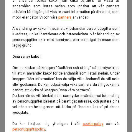
Vi använder också kakor från olika partners för vissa av
ändamålen som listas nedan som innebär att vår partners
ANNONS
och/eller får tillgång till viss relevant information på din enhet, som
mobil eller dator. Vi och våra
partners
använder.
Användning av kakor innebär att vi behandlar personuppgifter som
IP-adress, unika identifierare och beteendedata. Vår behandling av
personuppgifter sker med samtycke eller berättigat intresse som
laglig grund.
Dina val av kakor
Om du klickar på knappen “Godkänn och stäng” så samtycker du
till att vi använder kakor för de ändamål som listas nedan. Under
knappen “Mer information” kan du välja vilka ändamål du vill neka
eller godkänna. Du kan också välja vilka partners du vill godkänna
genom att klicka på knappen “visa våra partners”.
Du kan när du vill återkalla ditt samtycke, invända mot behandling
av personuppgifter baserat på berättigat intresse, och justera dina
val när som helst genom att klicka på “hantera kakor” på denna
webbplats.
Realtid.se
Börs & finans
Du kan fördjupa dig ytterligare i vår
cookie-policy
och vår
personuppgiftspolicy
.
Svenskarna slår rekord i fondsparande