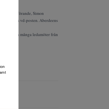
varande ordförande, Simon
 ska dela på vd-posten. Aberdeens
estå av lika många ledamöter från
processen.
tion
samt