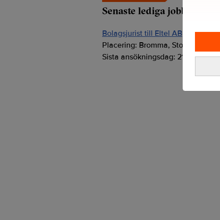
Senaste lediga jobben
Bolagsjurist till Eltel AB
Placering:
Bromma, Stockholm
Sista ansökningsdag:
21/08/2026