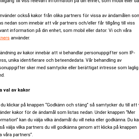
tillgång till viss relevant information på din enhet, som mobil eller da
använder också kakor från olika partners för vissa av ändamålen so
as nedan som innebär att vår partners och/eller får tillgång till viss
evant information på din enhet, som mobil eller dator. Vi och våra
tners
använder.
ändning av kakor innebär att vi behandlar personuppgifter som IP-
ess, unika identifierare och beteendedata. Vår behandling av
sonuppgifter sker med samtycke eller berättigat intresse som laglig
nd.
a val av kakor
 Management kommer att gå samman och bilda Storbritanniens st
du klickar på knappen “Godkänn och stäng” så samtycker du till att 
i vilket Standard Life blir största ägare i det nya företaget med
änder kakor för de ändamål som listas nedan. Under knappen “Mer
r att ha 660 miljarder pund, motsvarande 7,3 biljoner kronor, 
ormation” kan du välja vilka ändamål du vill neka eller godkänna. Du k
så välja vilka partners du vill godkänna genom att klicka på knappen
pgå till cirka 200 miljoner pund före skatt.
a våra partners”.
 förväntas bli slutförd.