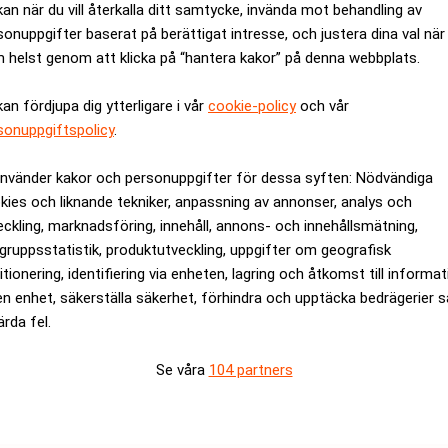
kan när du vill återkalla ditt samtycke, invända mot behandling av
.
sonuppgifter baserat på berättigat intresse, och justera dina val när
et nya bolagets styrelseordförande samtidigt som Aberdeens nu
 helst genom att klicka på “hantera kakor” på denna webbplats.
Standard Lifes vd Keith Skeoch och Aberdeens vd Martin Gilbert
kan fördjupa dig ytterligare i vår
cookie-policy
och vår
t liksom Standard Lifes CIO Rod Paris.
sonuppgiftspolicy
.
rdeen Asset Management kommit överens om att styrelsen ska b
använder kakor och personuppgifter för dessa syften: Nödvändiga
se och Goldman Sachs International har varit rådgivare under 
kies och liknande tekniker, anpassning av annonser, analys och
eckling, marknadsföring, innehåll, annons- och innehållsmätning,
rev är kostnadsfritt:
Prenumerera
gruppsstatistik, produktutveckling, uppgifter om geografisk
itionering, identifiering via enheten, lagring och åtkomst till informa
Standard Life
en enhet, säkerställa säkerhet, förhindra och upptäcka bedrägerier 
ärda fel.
Se våra
104 partners