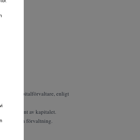
tor.
m
örsta kapitalförvaltare, enligt
vi
 66,7 procent av kapitalet.
under egen förvaltning.
an