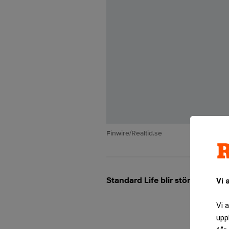
Finwire/Realtid.se
Standard Life blir största ägare 
Vi 
Vi 
upp