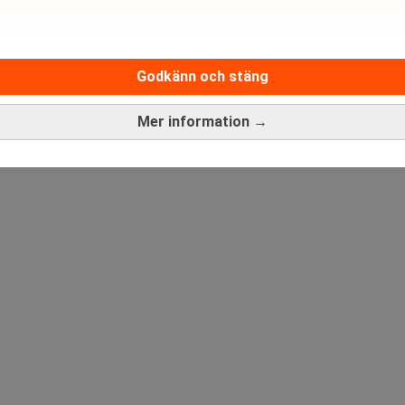
Medarbetare inom Intern styrni
Godkänn och stäng
Sista ansökningsdag:
13/06/
Mer information →
ANNONS